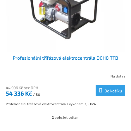
Profesionální třífázová elektrocentrála DGH8 TFB
Na dotaz
44 906 Kč bez DPH
Do košíku
54 336 Kč
/ ks
Profesionální třífázová elektrocentrála s výkonem 7,5 kVA
2
položek celkem
O
v