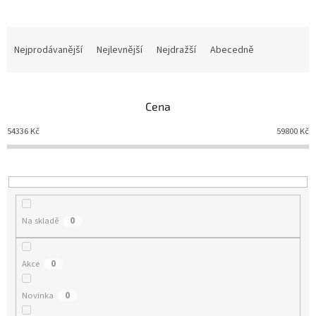
Nejprodávanější
Nejlevnější
Nejdražší
Abecedně
Ř
a
z
e
Cena
n
í
54336
Kč
59800
Kč
p
r
o
d
u
Na skladě
0
k
t
ů
Akce
0
Novinka
0