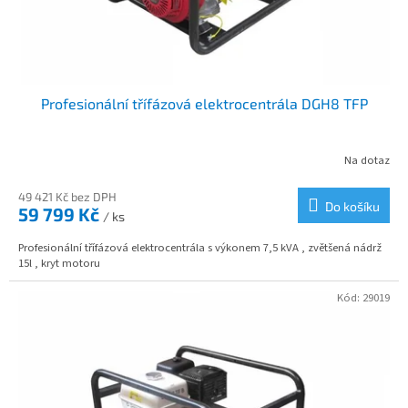
u
k
t
ů
Profesionální třífázová elektrocentrála DGH8 TFP
Na dotaz
49 421 Kč bez DPH
Do košíku
59 799 Kč
/ ks
Profesionální třífázová elektrocentrála s výkonem 7,5 kVA , zvětšená nádrž
15l , kryt motoru
Kód:
29019