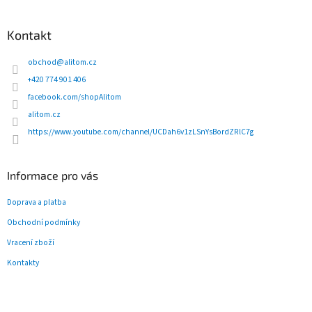
l
Z
á
á
d
p
Kontakt
a
a
c
t
obchod
@
alitom.cz
í
í
p
+420 774 901 406
r
facebook.com/shopAlitom
v
alitom.cz
k
y
https://www.youtube.com/channel/UCDah6v1zLSnYsBordZRlC7g
v
ý
p
Informace pro vás
i
s
Doprava a platba
u
Obchodní podmínky
Vracení zboží
Kontakty