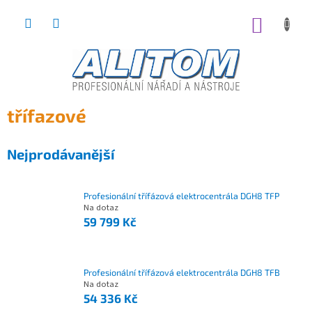
Přejít
na
NÁKUP
obsah
KOŠÍK
třífazové
Nejprodávanější
Profesionální třífázová elektrocentrála DGH8 TFP
Na dotaz
59 799 Kč
Profesionální třífázová elektrocentrála DGH8 TFB
Na dotaz
54 336 Kč