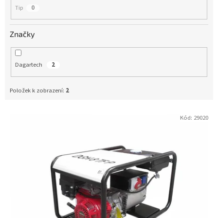
Tip
0
Značky
Dagartech
2
Položek k zobrazení:
2
Kód:
29020
V
ý
p
i
s
p
r
o
d