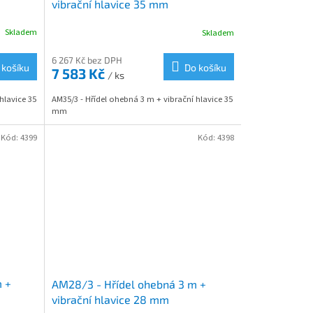
vibrační hlavice 35 mm
Skladem
Skladem
6 267 Kč bez DPH
 košíku
Do košíku
7 583 Kč
/ ks
hlavice 35
AM35/3 - Hřídel ohebná 3 m + vibrační hlavice 35
mm
Kód:
4399
Kód:
4398
m +
AM28/3 - Hřídel ohebná 3 m +
vibrační hlavice 28 mm