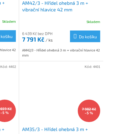
m +
AM42/3 - Hřídel ohebná 3 m +
vibrační hlavice 42 mm
Skladem
Skladem
6 439 Kč bez DPH
 košíku
Do košíku
7 791 Kč
/ ks
hlavice 42
AM42/3 - Hřídel ohebná 3 m + vibrační hlavice 42
mm
Kód:
4402
Kód:
4401
 659 Kč
7 982 Kč
–5 %
–5 %
 +
AM35/3 - Hřídel ohebná 3 m +