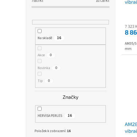
7583
Kč
10728
Kč
vibra
7 323 
8 86
16
Na skladě
AM35/5 
mm
0
Akce
0
Novinka
0
Tip
Značky
16
HERVISA PERLES
AM28/
vibra
Položek k zobrazení:
16