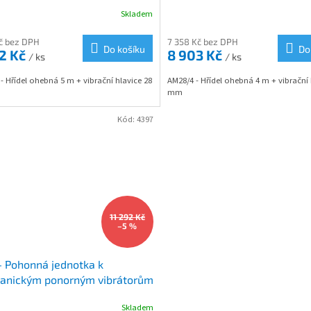
Skladem
Kč bez DPH
7 358 Kč bez DPH
Do košíku
Do
72 Kč
8 903 Kč
/ ks
/ ks
- Hřídel ohebná 5 m + vibrační hlavice 28
AM28/4 - Hřídel ohebná 4 m + vibrační 
mm
Kód:
4397
11 292 Kč
–5 %
 Pohonná jednotka k
anickým ponorným vibrátorům
Skladem