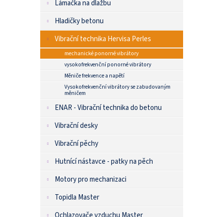
Lámačka na dlažbu
Hladičky betonu
Vibrační technika Hervisa Perles
mechanické ponorné vibrátory
vysokofrekvenční ponorné vibrátory
Měniče frekvence a napětí
Vysokofrekvenční vibrátory se zabudovaným
měničem
ENAR - Vibrační technika do betonu
Vibrační desky
Vibrační pěchy
Hutnící nástavce - patky na pěch
Motory pro mechanizaci
Topidla Master
Ochlazovače vzduchu Master