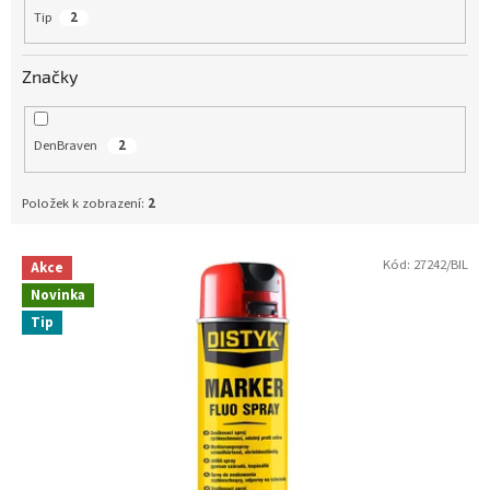
Tip
2
Značky
DenBraven
2
Položek k zobrazení:
2
Kód:
27242/BIL
Akce
V
Novinka
ý
Tip
p
i
s
p
r
o
d