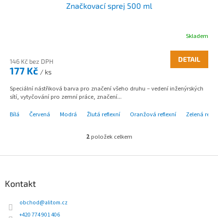
Značkovací sprej 500 ml
Skladem
DETAIL
146 Kč bez DPH
177 Kč
/ ks
Speciální nástřiková barva pro značení všeho druhu – vedení inženýrských
sítí, vytyčování pro zemní práce, značení...
Bílá
Červená
Modrá
Žlutá reflexní
Oranžová reflexní
Zelená refle
2
položek celkem
O
v
l
Z
á
á
d
p
Kontakt
a
a
c
t
obchod
@
alitom.cz
í
í
p
+420 774 901 406