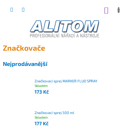
Přejít
na
NÁKUP
obsah
KOŠÍK
Značkovače
Nejprodávanější
Značkovací sprej MARKER FLUO SPRAY
Skladem
173 Kč
Značkovací sprej 500 ml
Skladem
177 Kč