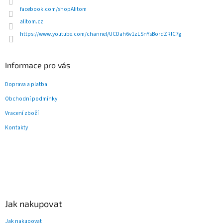
r
facebook.com/shopAlitom
v
alitom.cz
k
y
https://www.youtube.com/channel/UCDah6v1zLSnYsBordZRlC7g
v
ý
p
Informace pro vás
i
s
Doprava a platba
u
Obchodní podmínky
Vracení zboží
Kontakty
Jak nakupovat
Jak nakupovat