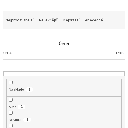
Nejprodávanější
Nejlevnější
Nejdražší
Abecedně
Ř
a
z
e
Cena
n
í
173
Kč
178
Kč
p
r
o
d
u
Na skladě
2
k
t
ů
Akce
2
Novinka
1