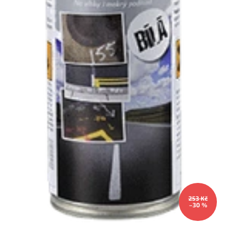
253 Kč
–30 %