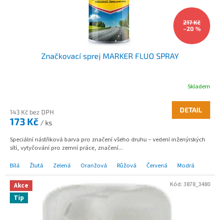
u
k
217 Kč
t
–20 %
ů
Značkovací sprej MARKER FLUO SPRAY
Skladem
DETAIL
143 Kč bez DPH
173 Kč
/ ks
Speciální nástřiková barva pro značení všeho druhu – vedení inženýrských
sítí, vytyčování pro zemní práce, značení...
Bílá
Žlutá
Zelená
Oranžová
Růžová
Červená
Modrá
Kód:
3878_3480
Akce
Tip