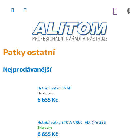
Přejít
na
NÁKUP
obsah
KOŠÍK
Patky ostatní
Nejprodávanější
Hutnící patka ENAR
Na dotaz
6 655 Kč
Hutnící patka STOW VR60-HD, šíře 285
Skladem
6 655 Kč