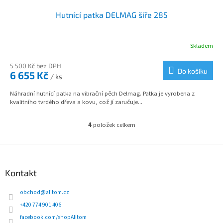
Hutnící patka DELMAG šíře 285
Skladem
5 500 Kč bez DPH
Do košíku
6 655 Kč
/ ks
Náhradní hutnící patka na vibrační pěch Delmag. Patka je vyrobena z
kvalitního tvrdého dřeva a kovu, což jí zaručuje...
4
položek celkem
O
v
l
Z
á
á
d
p
Kontakt
a
a
c
t
obchod
@
alitom.cz
í
í
p
+420 774 901 406
r
facebook.com/shopAlitom