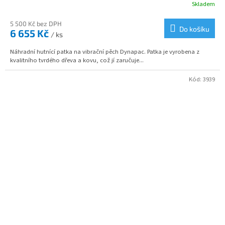
Skladem
5 500 Kč bez DPH
Do košíku
6 655 Kč
/ ks
Náhradní hutnící patka na vibrační pěch Dynapac. Patka je vyrobena z
kvalitního tvrdého dřeva a kovu, což jí zaručuje...
Kód:
3939