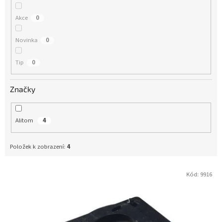
t
ů
Akce
0
Novinka
0
Tip
0
Značky
Alitom
4
Položek k zobrazení:
4
Kód:
9916
V
ý
p
i