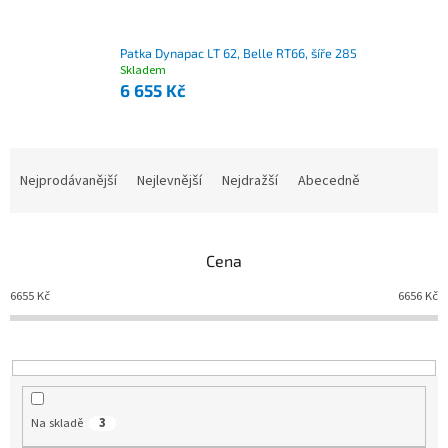
Patka Dynapac LT 62, Belle RT66, šíře 285
Skladem
6 655 Kč
Nejprodávanější
Nejlevnější
Nejdražší
Abecedně
Ř
a
z
e
Cena
n
í
6655
Kč
6656
Kč
p
r
o
d
u
Na skladě
3
k