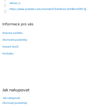
v
alitom.cz
k
y
https://www.youtube.com/channel/UCDah6v1zLSnYsBordZRlC7g
v
ý
p
Informace pro vás
i
s
Doprava a platba
u
Obchodní podmínky
Vracení zboží
Kontakty
Jak nakupovat
Jak nakupovat
Obchodní podmínky