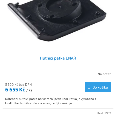
s
p
r
o
d
u
k
t
ů
Hutnící patka ENAR
Na dotaz
5 500 Kč bez DPH
Do košíku
6 655 Kč
/ ks
Náhradní hutnící patka na vibrační pěch Enar. Patka je vyrobena z
kvalitního tvrdého dřeva a kovu, což jí zaručuje...
Kód:
3952