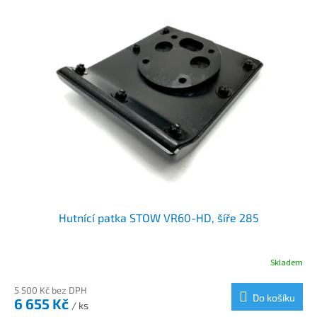
Hutnící patka STOW VR60-HD, šíře 285
Skladem
5 500 Kč bez DPH
Do košíku
6 655 Kč
/ ks