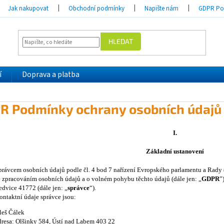
Jak nakupovat
Obchodní podmínky
Napište nám
GDPR Pod
HLEDAT
í
Doprava a platba
R Podmínky ochrany osobních údajů
I.
Základní ustanovení
právcem osobních údajů podle čl. 4 bod 7 nařízení Evropského parlamentu a Rady 
e zpracováním osobních údajů a o volném pohybu těchto údajů (dále jen: „
GDPR
”
edvice 41772 (dále jen: „
správce
“).
ontaktní údaje správce jsou:
leš Čálek
dresa: Olšinky 584, Ústí nad Labem 403 22