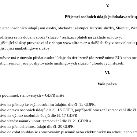
V.
Příjemci osobních údajů (subdodavatelé s
říjemci osobních údajů jsou osoby, obchodní zástupci, kurýrní služby, Shoptet, Web
odílející se na dodání zboží / služeb / realizaci plateb na základě smlouvy,
ajišťující služby provozování e-shopu www.alitom.cz a další služby v souvislosti 
ajišťující marketingové služby.
právce má v úmyslu předat osobní údaje do třetí země (do země mimo EU) nebo mez
řetích zemích jsou poskytovatelé mailingových služeb / cloudových služeb.
VI.
Vaše práva
a podmínek stanovených v GDPR máte
rávo na přístup ke svým osobním údajům dle čl. 15 GDPR,
rávo opravu osobních údajů dle čl. 16 GDPR, popřípadě omezení zpracování dle čl
rávo na výmaz osobních údajů dle čl. 17 GDPR.
rávo vznést námitku proti zpracování dle čl. 21 GDPR a
rávo na přenositelnost údajů dle čl. 20 GDPR.
rávo odvolat souhlas se zpracováním písemně nebo elektronicky na adresu nebo ema