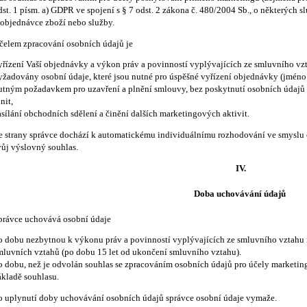
dst. 1 písm. a) GDPR ve spojení s § 7 odst. 2 zákona č. 480/2004 Sb., o některých s
 objednávce zboží nebo služby.
čelem zpracování osobních údajů je
yřízení Vaší objednávky a výkon práv a povinností vyplývajících ze smluvního vz
yžadovány osobní údaje, které jsou nutné pro úspěšné vyřízení objednávky (jméno a
utným požadavkem pro uzavření a plnění smlouvy, bez poskytnutí osobních údajů n
nit,
asílání obchodních sdělení a činění dalších marketingových aktivit.
e strany správce dochází k automatickému individuálnímu rozhodování ve smyslu 
vůj výslovný souhlas.
IV.
Doba uchovávání údajů
právce uchovává osobní údaje
o dobu nezbytnou k výkonu práv a povinností vyplývajících ze smluvního vztahu 
mluvních vztahů (po dobu 15 let od ukončení smluvního vztahu).
o dobu, než je odvolán souhlas se zpracováním osobních údajů pro účely marketingu
ákladě souhlasu.
o uplynutí doby uchovávání osobních údajů správce osobní údaje vymaže.