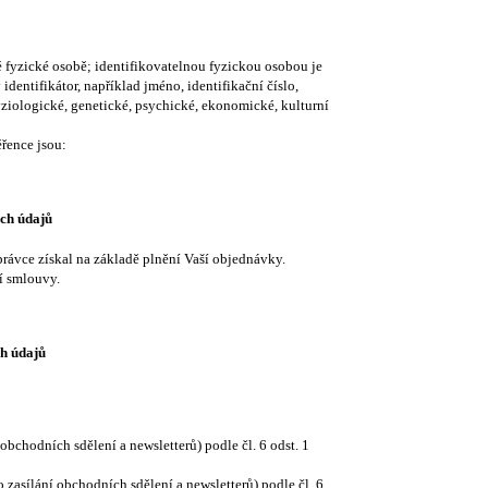
 fyzické osobě; identifikovatelnou fyzickou osobou je
dentifikátor, například jméno, identifikační číslo,
fyziologické, genetické, psychické, ekonomické, kulturní
řence jsou:
ch údajů
právce získal na základě plnění Vaší objednávky.
í smlouvy.
h údajů
chodních sdělení a newsletterů) podle čl. 6 odst. 1
zasílání obchodních sdělení a newsletterů) podle čl. 6