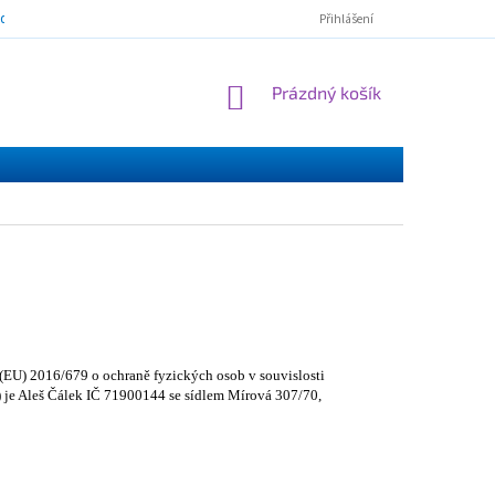
mínky ochrany osobních údajů
ESSOX - nákup na splátky
Norton Cl
Přihlášení
NÁKUPNÍ
Prázdný košík
KOŠÍK
(EU) 2016/679 o ochraně fyzických osob v souvislosti
) je Aleš Čálek IČ 71900144 se sídlem Mírová 307/70,