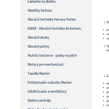
Lámačka na dlažbu
Hladičky betonu
Vibrační technika Hervisa Perles
P
ENAR - Vibrační technika do betonu
p
z
Vibrační desky
z
S
Vibrační pěchy
t
Hutnící nástavce - patky na pěch
Motory pro mechanizaci
Topidla Master
Z
Ochlazovače vzduchu Master
p
p
Odvlhčovače a ventilátory
p
p
Elektrocentrály
p
p