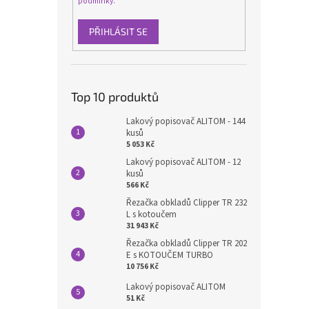
podmínky.
PŘIHLÁSIT SE
Top 10 produktů
Lakový popisovač ALITOM - 144
kusů
5 053 Kč
Lakový popisovač ALITOM - 12
kusů
566 Kč
Řezačka obkladů Clipper TR 232
L s kotoučem
31 943 Kč
Řezačka obkladů Clipper TR 202
E s KOTOUČEM TURBO
10 756 Kč
Lakový popisovač ALITOM
51 Kč