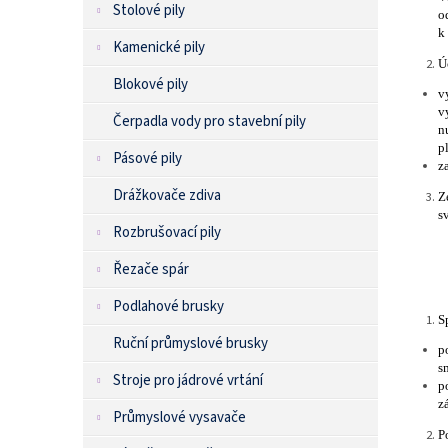
Stolové pily
o
k
Kamenické pily
Ú
Blokové pily
v
v
Čerpadla vody pro stavební pily
n
pl
Pásové pily
z
Drážkovače zdiva
Z
s
Rozbrušovací pily
Řezače spár
Podlahové brusky
S
Ruční průmyslové brusky
p
s
Stroje pro jádrové vrtání
p
z
Průmyslové vysavače
P