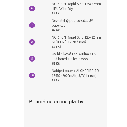
NORTON Rapid Strip 125x22mm
HRUBÝ hnědý
159 Kč
Neviditelný popisovač s UV
baterkou
42 Kč
NORTON Rapid Strip 125x22mm
STŘEDNĚ TVRDÝ rudý
198 Kč
UV hliníková Led svítilna / UV
Led baterka 9 led 3xAAA
67 Kč
Nabíjecí baterie ALONEFIRE TR
18650 (2000mAh, 3,7V, Li-ion)
120 Kč
Přijímáme online platby