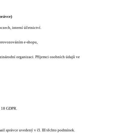
právce)
czech, interní účetnictví.
s provozováním e-shopu,
inárodní organizaci. Příjemci osobních údajů ve
. 18 GDPR.
il správce uvedený v čl. III těchto podmínek.