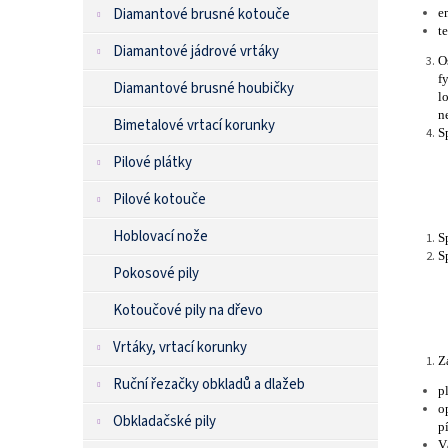
n
Diamantové brusné kotouče
e
e
t
l
Diamantové jádrové vrtáky
O
f
Diamantové brusné houbičky
l
n
Bimetalové vrtací korunky
S
Pilové plátky
Pilové kotouče
Hoblovací nože
S
S
Pokosové pily
Kotoučové pily na dřevo
Vrtáky, vrtací korunky
Z
Ruční řezačky obkladů a dlažeb
p
o
Obkladačské pily
p
V