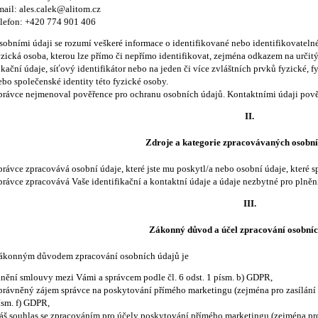
mail: ales.calek@alitom.cz
elefon: +420 774 901 406
sobními údaji se rozumí veškeré informace o identifikované nebo identifikovatelné
yzická osoba, kterou lze přímo či nepřímo identifikovat, zejména odkazem na určitý i
okační údaje, síťový identifikátor nebo na jeden či více zvláštních prvků fyzické, 
ebo společenské identity této fyzické osoby.
právce nejmenoval pověřence pro ochranu osobních údajů. Kontaktními údaji pově
II.
Zdroje a kategorie zpracovávaných osobní
právce zpracovává osobní údaje, které jste mu poskytl/a nebo osobní údaje, které s
právce zpracovává Vaše identifikační a kontaktní údaje a údaje nezbytné pro plněn
III.
Zákonný důvod a účel zpracování osobníc
ákonným důvodem zpracování osobních údajů je
lnění smlouvy mezi Vámi a správcem podle čl. 6 odst. 1 písm. b) GDPR,
právněný zájem správce na poskytování přímého marketingu (zejména pro zasílání ob
ísm. f) GDPR,
áš souhlas se zpracováním pro účely poskytování přímého marketingu (zejména pro 