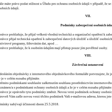
ále máte právo podat stížnost u Úřadu pro ochranu osobních údajů v případě, že se
sobních údajů.
VII.
Podmínky zabezpečení osobních úda
právce prohlašuje, že přijal veškerá vhodná technická a organizační opatření k za
právce přijal technická opatření k zabezpečení datových úložišť a úložišť osobních
ntivirové programy, šifrováním dat, apod …
právce prohlašuje, že k osobním údajům mají přístup pouze jím pověřené osoby.
VIII.
Závěrečná ustanovení
desláním objednávky z internetového objednávkového formuláře potvrzujete, že j
e je v celém rozsahu přijímáte.
 těmito podmínkami souhlasíte zaškrtnutím souhlasu prostřednictvím internetového 
eznámen/a s podmínkami ochrany osobních údajů a že je v celém rozsahu přijímáte
právce je oprávněn tyto podmínky změnit. Novou verzi podmínek ochrany osobních
ároveň Vám zašle novou verzi těchto podmínek Vaši e-mailovou adresu, kterou jste 
dmínky nabývají účinnosti dnem 25.5.2018.