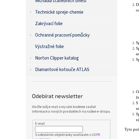
Míchadla stavebních směsí
D
o
Technické spreje-chemie
Zakrývací folie
Ochranné pracovní pomůcky
S
Výstražné folie
S
a
Norton Clipper katalog
S
Diamantové kotouče ATLAS
O
Odebírat newsletter
ž
S
Vložte svůj e-mail a my vám budeme zasílat
s
informace o nových produktech na našem e-shopu.
S
z
E-mail
Tyto po
S odesláním objednávky souhlasím s
GDPR