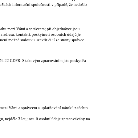
lužbách informační společnosti v případě, že nedošlo
tahu mezi Vámi a správcem; při objednávce jsou
 adresa, kontakt), poskytnutí osobních údajů je
ení možné smlouvu uzavřít či jí ze strany správce
čl. 22 GDPR. S takovým zpracováním jste poskytl/a
mezi Vámi a správcem a uplatňování nároků z těchto
, nejdéle 3 let, jsou-li osobní údaje zpracovávány na