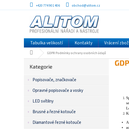
Přejít
+420 774 901 406
obchod@alitom.cz
na
obsah
Tabulka velikostí
Kontakty
Vrácení zbož
Domů
GDPR Podmínky ochrany osobních údajů
P
Přeskočit
GDP
kategorie
Kategorie
o
s
Popisovače, značkovače
t
r
Opravné popisovače a vosky
a
S
n
LED svítilny
s
n
L
í
Brusné a řezné kotouče
K
p
Diamantové řezné kotouče
A
a
a