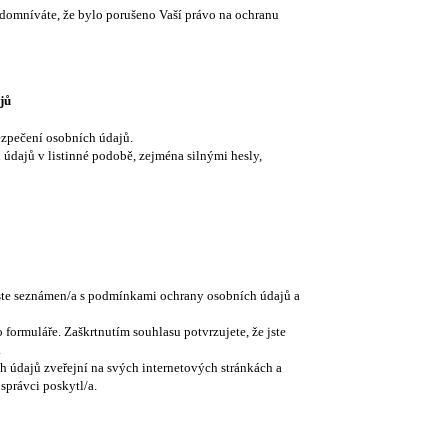
 domníváte, že bylo porušeno Vaší právo na ochranu
jů
bezpečení osobních údajů.
 údajů v listinné podobě, zejména silnými hesly,
ste seznámen/a s podmínkami ochrany osobních údajů a
formuláře. Zaškrtnutím souhlasu potvrzujete, že jste
.
 údajů zveřejní na svých internetových stránkách a
správci poskytl/a.