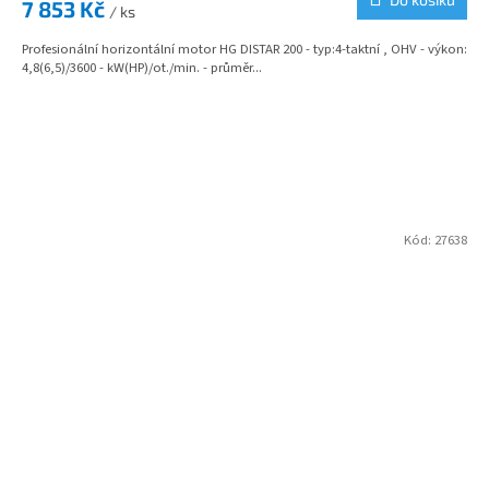
7 853 Kč
/ ks
Profesionální horizontální motor HG DISTAR 200 - typ:4-taktní , OHV - výkon:
4,8(6,5)/3600 - kW(HP)/ot./min. - průměr...
Kód:
27638