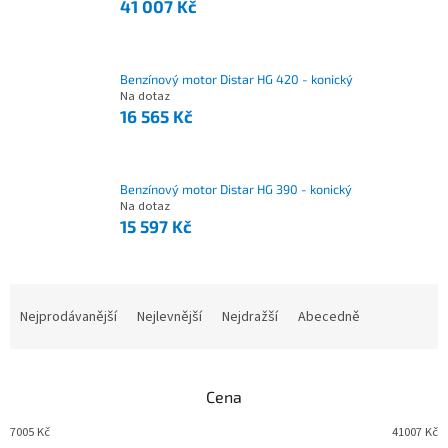
41 007 Kč
Benzínový motor Distar HG 420 - konický
Na dotaz
16 565 Kč
Benzínový motor Distar HG 390 - konický
Na dotaz
15 597 Kč
Nejprodávanější
Nejlevnější
Nejdražší
Abecedně
Ř
a
z
e
Cena
n
í
7005
Kč
41007
Kč