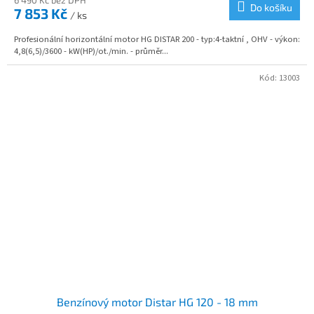
Do košíku
7 853 Kč
/ ks
Profesionální horizontální motor HG DISTAR 200 - typ:4-taktní , OHV - výkon:
4,8(6,5)/3600 - kW(HP)/ot./min. - průměr...
Kód:
13003
Benzínový motor Distar HG 120 - 18 mm