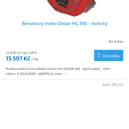
Benzínový motor Distar HG 390 - konický
Na dotaz
12 890 Kč bez DPH
Do košíku
15 597 Kč
/ ks
Profesionální horizontální motor HG DISTAR 390 - typ:4-taktní , OHV -
výkon: 9,5(13)/3600 - kW(HP)/ot./min. -...
Kód:
239_121