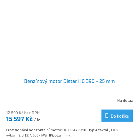
Benzínový motor Distar HG 390 - 25 mm
Na dotaz
12 890 Kč bez DPH
Do košíku
15 597 Kč
/ ks
Profesionální horizontální motor HG DISTAR 390 - typ:4-taktní , OHV -
výkon: 9,5(13)/3600 - kW(HP)/ot./min. -...