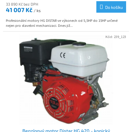
33 890 Kč bez DPH
Do košíku
41 007 Kč
/ ks
Profesionální motory HG DISTAR ve výkonech od 5,5HP do 15HP určené
nejen pro stavební mechanizaci. Dnes již...
Kód:
239_123
Benzínový motor Distar HG 420 - konický