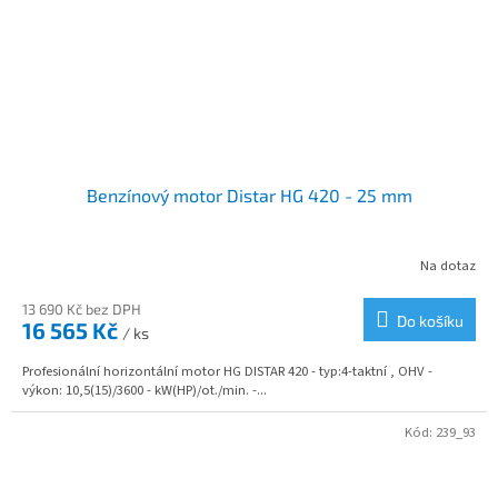
Benzínový motor Distar HG 420 - 25 mm
Na dotaz
13 690 Kč bez DPH
Do košíku
16 565 Kč
/ ks
Profesionální horizontální motor HG DISTAR 420 - typ:4-taktní , OHV -
výkon: 10,5(15)/3600 - kW(HP)/ot./min. -...
Kód:
239_93