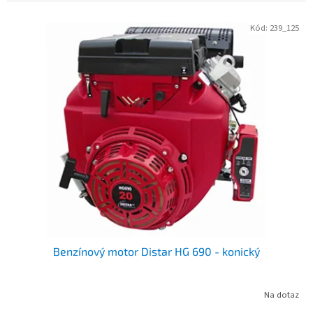
Kód:
239_125
V
ý
p
i
s
p
r
o
d
u
k
t
ů
Benzínový motor Distar HG 690 - konický
Na dotaz