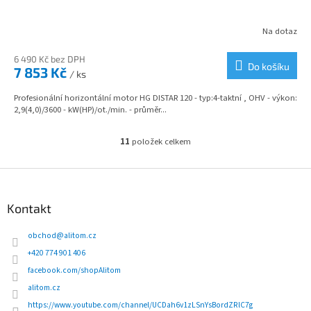
Na dotaz
6 490 Kč bez DPH
Do košíku
7 853 Kč
/ ks
Profesionální horizontální motor HG DISTAR 120 - typ:4-taktní , OHV - výkon:
2,9(4,0)/3600 - kW(HP)/ot./min. - průměr...
11
položek celkem
O
v
l
Z
á
á
d
p
Kontakt
a
a
c
t
obchod
@
alitom.cz
í
í
p
+420 774 901 406
r
facebook.com/shopAlitom
v
alitom.cz
k
y
https://www.youtube.com/channel/UCDah6v1zLSnYsBordZRlC7g