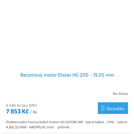
Benzínový motor Distar HG 200 - 19,05 mm
Na dotaz
6 490 Kč bez DPH
Do košíku
7 853 Kč
/ ks
Profesionální horizontální motor HG DISTAR 200 - typ:4-taktní , OHV - výkon:
4,8(6,5)/3600 - kW(HP)/ot./min. - průměr...