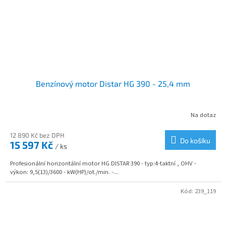
Benzínový motor Distar HG 390 - 25,4 mm
Na dotaz
12 890 Kč bez DPH
Do košíku
15 597 Kč
/ ks
Profesionální horizontální motor HG DISTAR 390 - typ:4-taktní , OHV -
výkon: 9,5(13)/3600 - kW(HP)/ot./min. -...
Kód:
239_119