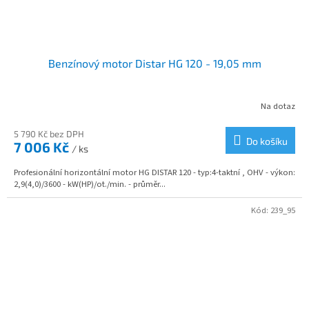
Benzínový motor Distar HG 120 - 19,05 mm
Na dotaz
5 790 Kč bez DPH
Do košíku
7 006 Kč
/ ks
Profesionální horizontální motor HG DISTAR 120 - typ:4-taktní , OHV - výkon:
2,9(4,0)/3600 - kW(HP)/ot./min. - průměr...
Kód:
239_95