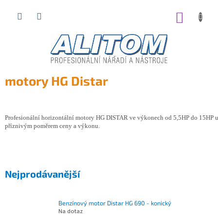
Přejít
na
NÁKUP
obsah
KOŠÍK
motory HG Distar
Profesionální horizontální motory HG DISTAR ve výkonech od 5,5HP do 15HP ur
příznivým poměrem ceny a výkonu.
Nejprodávanější
Benzínový motor Distar HG 690 - konický
Na dotaz