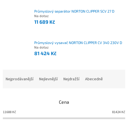
Průmyslový separátor NORTON CLIPPER SCV 27 D
Na dotaz
11 689 Kč
Průmyslový vysavač NORTON CLIPPER CV 340 230V D
Na dotaz
81 424 Kč
Nejprodávanější
Nejlevnější
Nejdražší
Abecedně
Ř
a
z
e
Cena
n
í
11688
Kč
81424
Kč
p
r