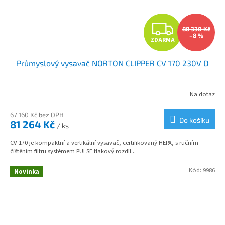
Z
88 330 Kč
–8 %
ZDARMA
D
Průmyslový vysavač NORTON CLIPPER CV 170 230V D
A
R
Na dotaz
M
67 160 Kč bez DPH
Do košíku
81 264 Kč
/ ks
A
CV 170 je kompaktní a vertikální vysavač, certifikovaný HEPA, s ručním
čištěním filtru systémem PULSE tlakový rozdíl...
Kód:
9986
Novinka