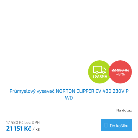
Z
22 990 Kč
–8 %
ZDARMA
D
Průmyslový vysavač NORTON CLIPPER CV 430 230V P
A
WD
R
Na dotaz
M
17 480 Kč bez DPH
Do košíku
21 151 Kč
/ ks
A