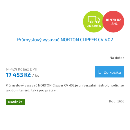
Z
18 970 Kč
–8 %
ZDARMA
D
Průmyslový vysavač NORTON CLIPPER CV 402
A
R
Na dotaz
M
14 424 Kč bez DPH
Do košíku
17 453 Kč
/ ks
A
Průmyslový vysavač NORTON Clipper CV 402 je univerzální nástroj, hodící se
jak do interiérů, tak i pro práci v...
Kód:
1656
Novinka