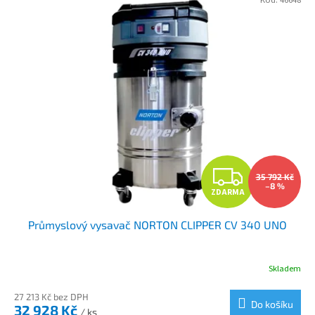
V
ý
p
i
s
p
r
o
d
u
Z
k
35 792 Kč
t
–8 %
ZDARMA
D
ů
Průmyslový vysavač NORTON CLIPPER CV 340 UNO
A
R
Skladem
M
27 213 Kč bez DPH
Do košíku
32 928 Kč
/ ks