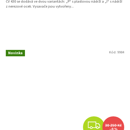
CV 430 se dodává ve dvou variantách: „P“ s plastovou nádrží a „I“ s nádrží
z nerezové oceli. Vysavače jsou vytvořeny...
Kód:
9984
Novinka
Z
30 250 Kč
–8 %