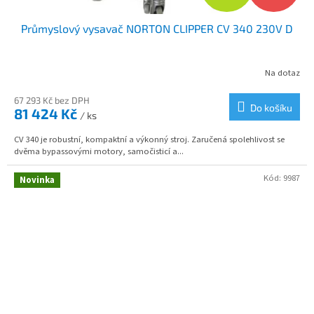
D
Průmyslový vysavač NORTON CLIPPER CV 340 230V D
A
R
Na dotaz
M
67 293 Kč bez DPH
Do košíku
81 424 Kč
/ ks
A
CV 340 je robustní, kompaktní a výkonný stroj. Zaručená spolehlivost se
dvěma bypassovými motory, samočisticí a...
Kód:
9987
Novinka