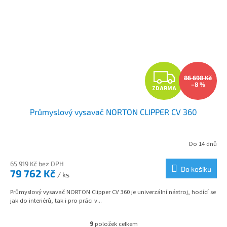
Z
86 698 Kč
–8 %
ZDARMA
D
Průmyslový vysavač NORTON CLIPPER CV 360
A
R
Do 14 dnů
M
65 919 Kč bez DPH
Do košíku
79 762 Kč
/ ks
A
Průmyslový vysavač NORTON Clipper CV 360 je univerzální nástroj, hodící se
jak do interiérů, tak i pro práci v...
9
položek celkem