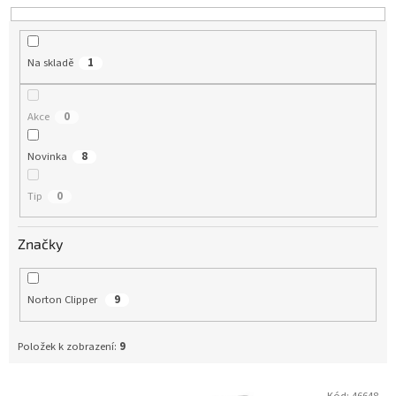
o
d
u
Na skladě
1
k
t
ů
Akce
0
Novinka
8
Tip
0
Značky
Norton Clipper
9
Položek k zobrazení:
9
Kód:
46648