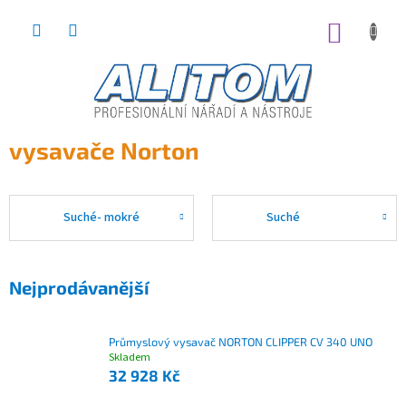
Přejít
na
NÁKUP
obsah
KOŠÍK
vysavače Norton
Suché- mokré
Suché
Nejprodávanější
Průmyslový vysavač NORTON CLIPPER CV 340 UNO
Skladem
32 928 Kč