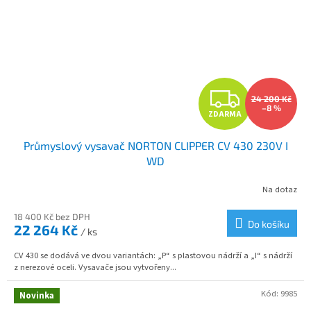
Z
24 200 Kč
–8 %
ZDARMA
D
Průmyslový vysavač NORTON CLIPPER CV 430 230V I
A
WD
R
Na dotaz
M
18 400 Kč bez DPH
Do košíku
22 264 Kč
/ ks
A
CV 430 se dodává ve dvou variantách: „P“ s plastovou nádrží a „I“ s nádrží
z nerezové oceli. Vysavače jsou vytvořeny...
Kód:
9985
Novinka