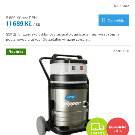
R
Na dotaz
M
9 660 Kč bez DPH
Do košíku
11 689 Kč
/ ks
A
SCV 27 funguje jako cyklónový separátor, umístěný mezi vysavačem a
podlahovou bruskou. Od začátku výrazně zvyšuje...
Kód:
9988
Novinka
Z
88 504 Kč
–8 %
ZDARMA