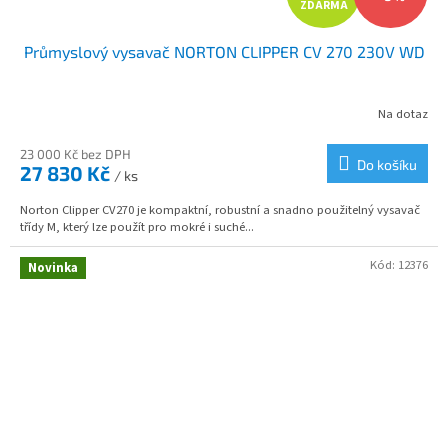
ZDARMA
D
Průmyslový vysavač NORTON CLIPPER CV 270 230V WD
A
R
Na dotaz
M
23 000 Kč bez DPH
Do košíku
27 830 Kč
/ ks
A
Norton Clipper CV270 je kompaktní, robustní a snadno použitelný vysavač
třídy M, který lze použít pro mokré i suché...
Kód:
12376
Novinka