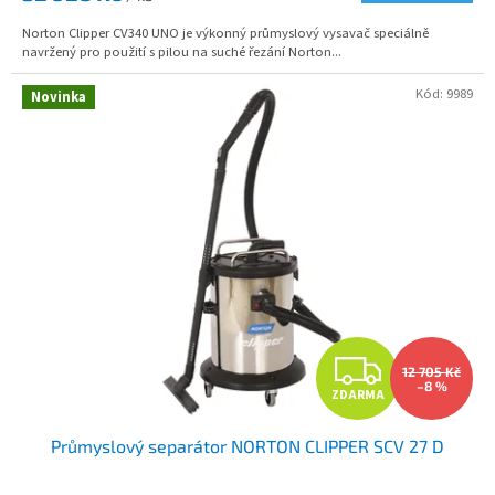
A
Norton Clipper CV340 UNO je výkonný průmyslový vysavač speciálně
navržený pro použití s pilou na suché řezání Norton...
Kód:
9989
Novinka
Z
12 705 Kč
–8 %
ZDARMA
D
Průmyslový separátor NORTON CLIPPER SCV 27 D
A