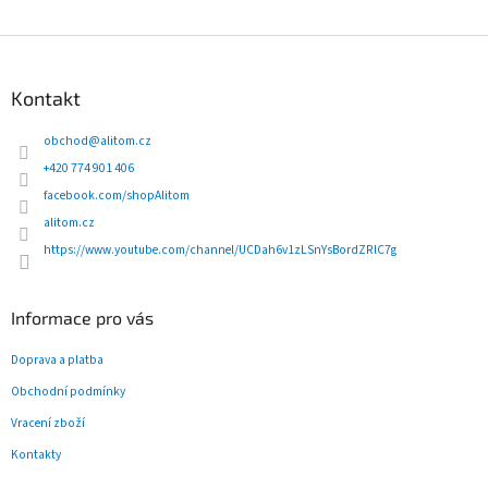
O
v
l
Z
á
á
d
p
Kontakt
a
a
c
t
obchod
@
alitom.cz
í
í
p
+420 774 901 406
r
facebook.com/shopAlitom
v
alitom.cz
k
y
https://www.youtube.com/channel/UCDah6v1zLSnYsBordZRlC7g
v
ý
p
Informace pro vás
i
s
Doprava a platba
u
Obchodní podmínky
Vracení zboží
Kontakty