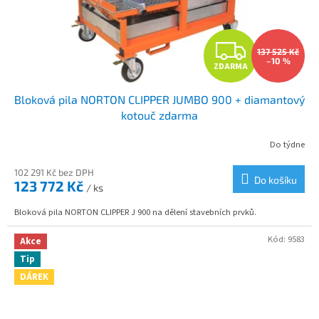
Z
137 525 Kč
–10 %
ZDARMA
D
Bloková pila NORTON CLIPPER JUMBO 900 + diamantový
A
kotouč zdarma
R
Do týdne
M
102 291 Kč bez DPH
Do košíku
123 772 Kč
/ ks
A
Bloková pila NORTON CLIPPER J 900 na dělení stavebních prvků.
Kód:
9583
Akce
Tip
DÁREK