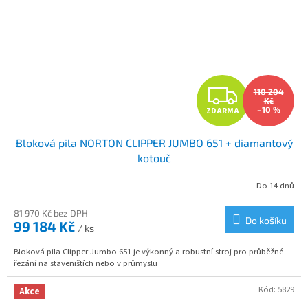
Z
110 204
Kč
–10 %
ZDARMA
D
Bloková pila NORTON CLIPPER JUMBO 651 + diamantový
A
kotouč
R
Do 14 dnů
M
81 970 Kč bez DPH
Do košíku
99 184 Kč
/ ks
A
Bloková pila Clipper Jumbo 651 je výkonný a robustní stroj pro průběžné
řezání na staveništích nebo v průmyslu
Kód:
5829
Akce