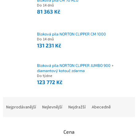
Bloková pila CM 70 ALU
Do 14 dnů
81 363 Kč
Bloková pila NORTON CLIPPER CM 1000
Do 14 dnů
131 231 Kč
Bloková pila NORTON CLIPPER JUMBO 900 +
diamantový kotouč zdarma
Do týdne
123 772 Kč
Nejprodávanější
Nejlevnější
Nejdražší
Abecedně
Ř
a
z
e
Cena
n