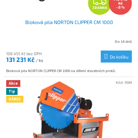
Z
Kč
–8 %
ZDARMA
D
Bloková pila NORTON CLIPPER CM 1000
A
R
Do 14 dnů
M
108 455 Kč bez DPH
Do košíku
131 231 Kč
/ ks
A
Bloková pila NORTON CLIPPER CM 1000 na dělení stavebních prvků.
Kód:
9584
Akce
Tip
DÁREK