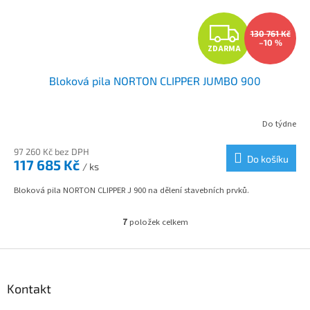
Z
130 761 Kč
–10 %
ZDARMA
D
Bloková pila NORTON CLIPPER JUMBO 900
A
R
Do týdne
M
97 260 Kč bez DPH
Do košíku
117 685 Kč
/ ks
A
Bloková pila NORTON CLIPPER J 900 na dělení stavebních prvků.
7
položek celkem
O
v
l
Z
á
á
d
p
Kontakt
a
a
c