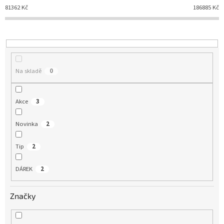
í
81362
Kč
186885
Kč
p
r
o
d
u
Na skladě
0
k
t
ů
Akce
3
Novinka
2
Tip
2
DÁREK
2
Značky