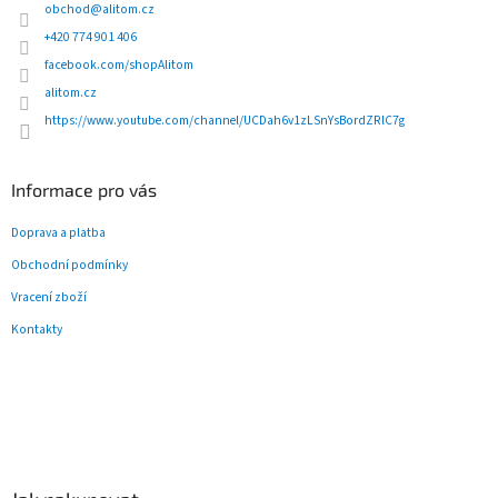
t
obchod
@
alitom.cz
í
í
p
+420 774 901 406
r
facebook.com/shopAlitom
v
alitom.cz
k
y
https://www.youtube.com/channel/UCDah6v1zLSnYsBordZRlC7g
v
ý
p
Informace pro vás
i
s
Doprava a platba
u
Obchodní podmínky
Vracení zboží
Kontakty