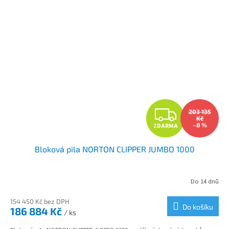
Z
203 135
Kč
–8 %
ZDARMA
D
Bloková pila NORTON CLIPPER JUMBO 1000
A
R
Do 14 dnů
M
154 450 Kč bez DPH
Do košíku
186 884 Kč
/ ks
A