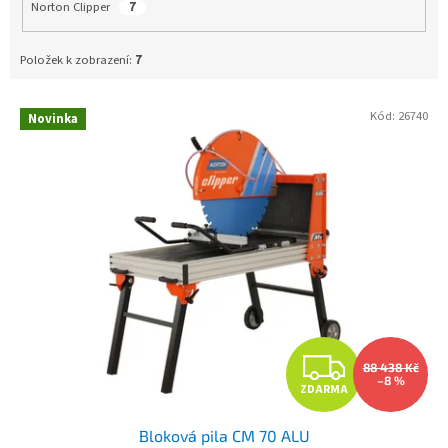
Norton Clipper
7
Položek k zobrazení:
7
Kód:
26740
Novinka
V
ý
p
i
s
p
r
o
d
u
Z
k
88 438 Kč
t
–8 %
ZDARMA
D
ů
Bloková pila CM 70 ALU