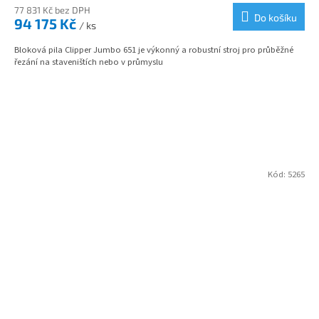
M
77 831 Kč bez DPH
Do košíku
94 175 Kč
/ ks
A
Bloková pila Clipper Jumbo 651 je výkonný a robustní stroj pro průběžné
řezání na staveništích nebo v průmyslu
Kód:
5265