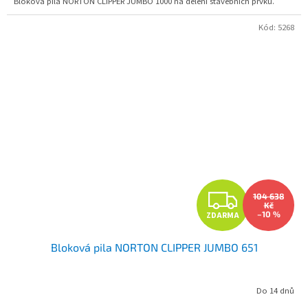
Bloková pila NORTON CLIPPER JUMBO 1000 na dělení stavebních prvků.
Kód:
5268
Z
104 638
Kč
–10 %
ZDARMA
D
Bloková pila NORTON CLIPPER JUMBO 651
A
R
Do 14 dnů