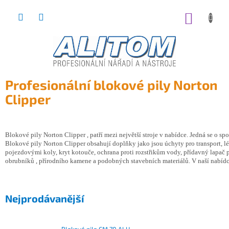
Přejít
na
NÁKUP
obsah
KOŠÍK
Profesionální blokové pily Norton
Clipper
Blokové pily Norton Clipper , patří mezi největší stroje v nabídce. Jedná se o sp
Blokové pily Norton Clipper obsahují doplňky jako jsou úchyty pro transport, lép
pojezdovými koly, kryt kotouče, ochrana proti rozstřikům vody, přídavný lapač p
obrubníků , přírodního kamene a podobných stavebních materiálů. V naší nabí
Nejprodávanější