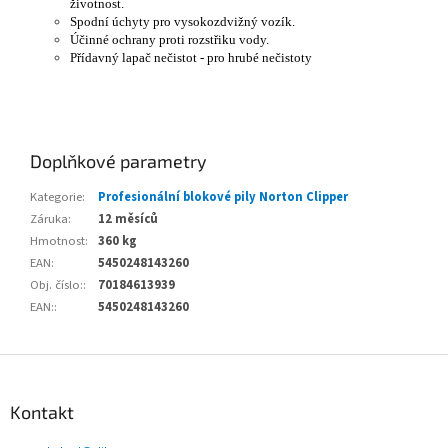
životnost.
Spodní úchyty pro vysokozdvižný vozík.
Účinné ochrany proti rozstřiku vody.
Přídavný lapač nečistot - pro hrubé nečistoty
Doplňkové parametry
Kategorie
:
Profesionální blokové pily Norton Clipper
Záruka
:
12 měsíců
Hmotnost
:
360 kg
EAN
:
5450248143260
Obj. číslo:
:
70184613939
EAN:
:
5450248143260
Z
á
p
Kontakt
a