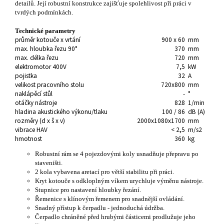
detailů. Její robustní konstrukce zajišťuje spolehlivost při práci v
tvrdých podmínkách.
Technické parametry
průměr kotouče x vrtání
900 x 60
mm
max. hloubka řezu 90°
370
mm
max. délka řezu
720
mm
elektromotor 400V
7,5
kW
pojistka
32
A
velikost pracovního stolu
720x800
mm
naklápěcí stůl
-
°
otáčky nástroje
828
1/min
hladina akustického výkonu/tlaku
100 / 86
dB (A)
rozměry (d x š x v)
2000x1080x1700
mm
vibrace HAV
< 2,5
m/s2
hmotnost
360
kg
Robustní rám se 4 pojezdovými koly usnadňuje přepravu po
staveništi.
2 kola vybavena aretací pro větší stabilitu při práci.
Kryt kotouče s odkloplným víkem urychluje výměnu nástroje.
Stupnice pro nastavení hloubky řezání.
Řemenice s klínovým řemenem pro snadnější ovládání.
Snadný přístup k čerpadlu - jednoduchá údržba.
Čerpadlo chráněné před hrubými částicemi prodlužuje jeho