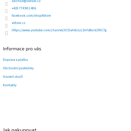
t
obchod
@
alitom.cz
í
+420 774 901 406
facebook.com/shopAlitom
alitom.cz
https://www.youtube.com/channel/UCDah6v1zLSnYsBordZRlC7g
Informace pro vás
Doprava a platba
Obchodní podmínky
Vracení zboží
Kontakty
Jak nakupovat