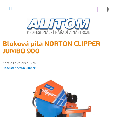
Přejít
na
NÁKUP
obsah
KOŠÍK
Bloková pila NORTON CLIPPER
JUMBO 900
Katalogové číslo:
5265
Značka:
Norton Clipper