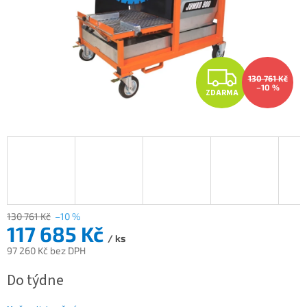
Z
130 761 Kč
–10 %
ZDARMA
D
A
R
M
A
130 761 Kč
–10 %
117 685 Kč
/ ks
97 260 Kč bez DPH
Měrná
Do týdne
cena: