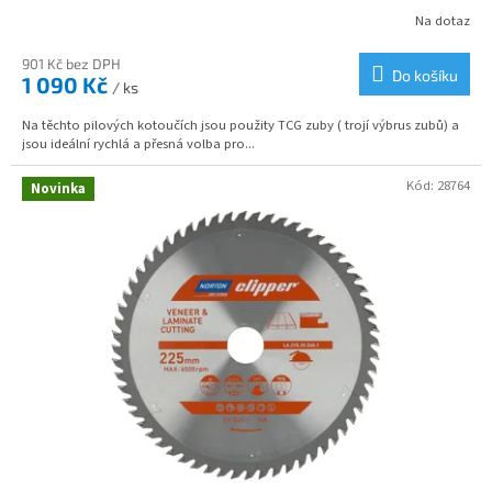
Na dotaz
901 Kč bez DPH
Do košíku
1 090 Kč
/ ks
Na těchto pilových kotoučích jsou použity TCG zuby ( trojí výbrus zubů) a
jsou ideální rychlá a přesná volba pro...
Kód:
28764
Novinka