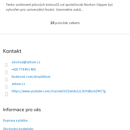
Tento sortiment pilových kotoučů od společnosti Norton Clipper byl
vytvořen pro univerzální řezání. Geometrie zubů...
10
položek celkem
O
v
l
Z
á
á
d
p
Kontakt
a
a
c
t
obchod
@
alitom.cz
í
í
p
+420 774 901 406
r
facebook.com/shopAlitom
v
alitom.cz
k
y
https://www.youtube.com/channel/UCDah6v1zLSnYsBordZRlC7g
v
ý
p
Informace pro vás
i
s
Doprava a platba
u
Obchodní podmínky