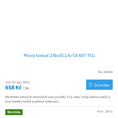
Pilový kotouč 216x30 2,6/1,8 60T TCG
Do 14 dnů
544 Kč bez DPH
Do košíku
658 Kč
/ ks
Na těchto pilových kotoučích jsou použity TCG zuby ( trojí výbrus zubů) a
jsou ideální rychlá a přesná volba pro...
Kód:
28761
Novinka