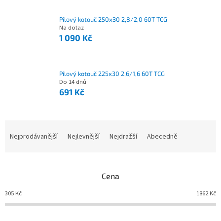
Pilový kotouč 250x30 2,8/2,0 60T TCG
Na dotaz
1 090 Kč
Pilový kotouč 225x30 2,6/1,6 60T TCG
Do 14 dnů
691 Kč
Nejprodávanější
Nejlevnější
Nejdražší
Abecedně
Ř
a
z
e
Cena
n
í
305
Kč
1862
Kč
p
r