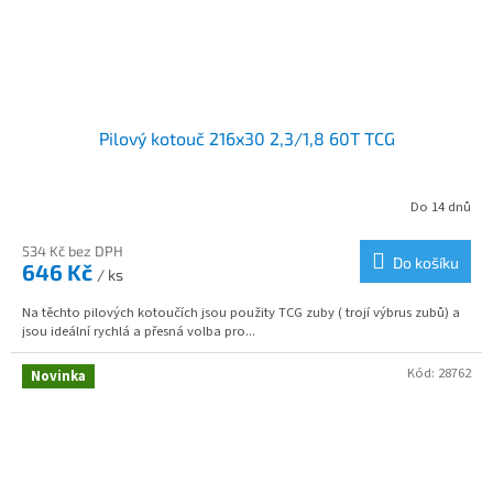
Pilový kotouč 216x30 2,3/1,8 60T TCG
Do 14 dnů
534 Kč bez DPH
Do košíku
646 Kč
/ ks
Na těchto pilových kotoučích jsou použity TCG zuby ( trojí výbrus zubů) a
jsou ideální rychlá a přesná volba pro...
Kód:
28762
Novinka