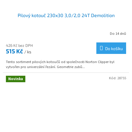
Pilový kotouč 230x30 3,0/2,0 24T Demolition
Do 14 dnů
426 Kč bez DPH
Do košíku
515 Kč
/ ks
Tento sortiment pilových kotoučů od společnosti Norton Clipper byl
vytvořen pro univerzální řezání. Geometrie zubů...
Kód:
28755
Novinka