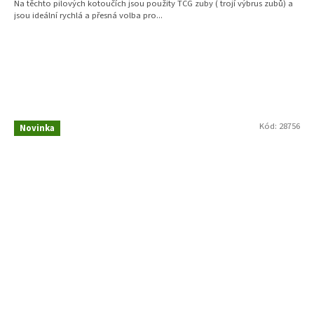
Na těchto pilových kotoučích jsou použity TCG zuby ( trojí výbrus zubů) a
jsou ideální rychlá a přesná volba pro...
Kód:
28756
Novinka