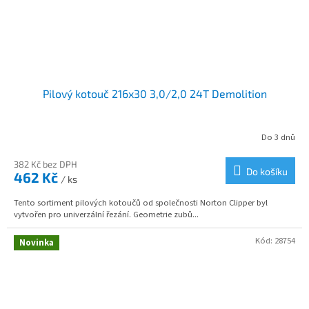
Pilový kotouč 216x30 3,0/2,0 24T Demolition
Do 3 dnů
382 Kč bez DPH
Do košíku
462 Kč
/ ks
Tento sortiment pilových kotoučů od společnosti Norton Clipper byl
vytvořen pro univerzální řezání. Geometrie zubů...
Kód:
28754
Novinka