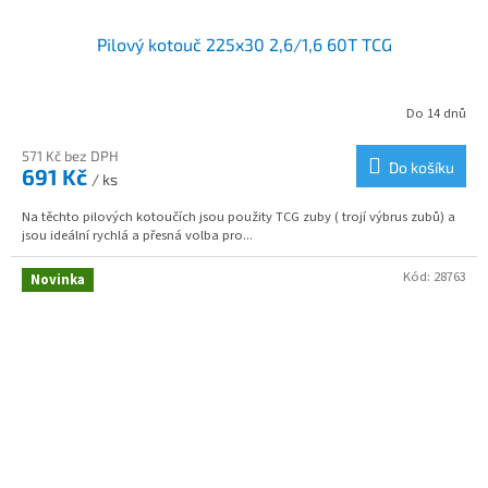
Pilový kotouč 225x30 2,6/1,6 60T TCG
Do 14 dnů
571 Kč bez DPH
Do košíku
691 Kč
/ ks
Na těchto pilových kotoučích jsou použity TCG zuby ( trojí výbrus zubů) a
jsou ideální rychlá a přesná volba pro...
Kód:
28763
Novinka