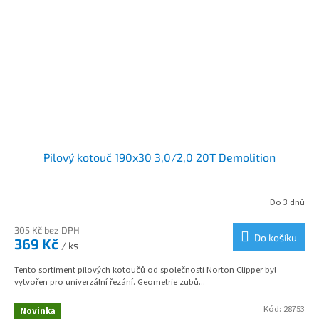
Pilový kotouč 190x30 3,0/2,0 20T Demolition
Do 3 dnů
305 Kč bez DPH
Do košíku
369 Kč
/ ks
Tento sortiment pilových kotoučů od společnosti Norton Clipper byl
vytvořen pro univerzální řezání. Geometrie zubů...
Kód:
28753
Novinka