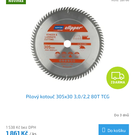
Novinka
V
ý
p
i
s
p
r
o
d
u
Z
k
t
ZDARMA
D
ů
Pilový kotouč 305x30 3,0/2,2 80T TCG
A
R
Do 3 dnů
M
1 538 Kč bez DPH
Do košíku
1 861 Kč
/ ks