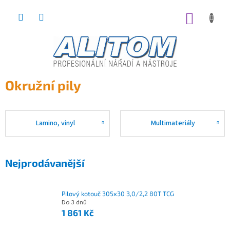
Přejít
na
NÁKUP
obsah
KOŠÍK
Okružní pily
Lamino, vinyl
Multimateriály
Nejprodávanější
Pilový kotouč 305x30 3,0/2,2 80T TCG
Do 3 dnů
1 861 Kč