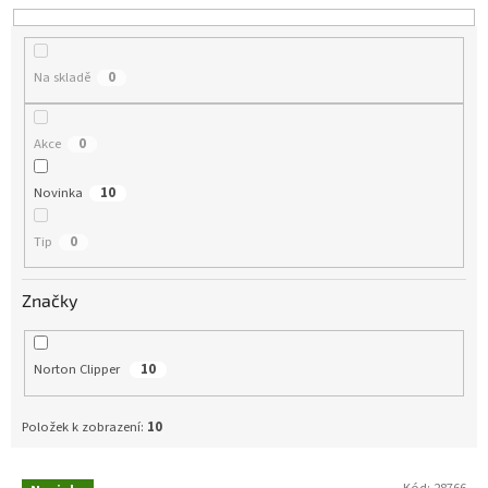
o
d
u
Na skladě
0
k
t
ů
Akce
0
Novinka
10
Tip
0
Značky
Norton Clipper
10
Položek k zobrazení:
10
Kód:
28766