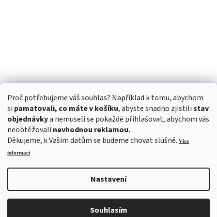
Proč potřebujeme váš souhlas? Například k tomu, abychom
si
pamatovali, co máte v košíku
, abyste snadno zjistili
stav
objednávky
a nemuseli se pokaždé přihlašovat, abychom vás
neobtěžovali
nevhodnou reklamou.
Děkujeme, k Vašim datům se budeme chovat slušně.
Více
informací
Nastavení
Vytvořil Shoptet
Souhlasím
Copyright 2026
ALITOM
. Všechna práva vyhrazena.
Upravit nastavení cookies