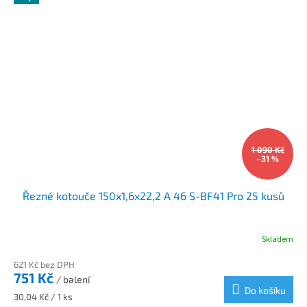
1 090 Kč
–31 %
Řezné kotouče 150x1,6x22,2 A 46 S-BF41 Pro 25 kusů
Skladem
621 Kč bez DPH
751 Kč
/ balení
Do košíku
Měrná
30,04 Kč / 1 ks