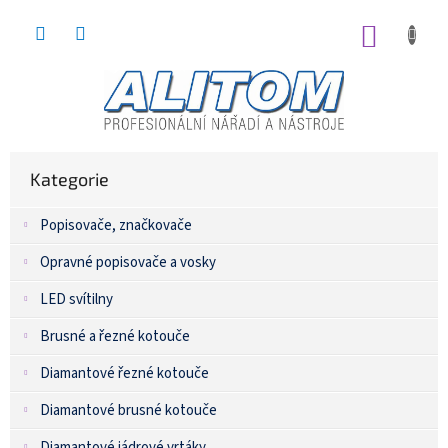
Přejít
na
NÁKUP
obsah
KOŠÍK
P
Přeskočit
kategorie
Kategorie
o
s
Popisovače, značkovače
t
r
Opravné popisovače a vosky
a
n
LED svítilny
n
í
Brusné a řezné kotouče
p
Diamantové řezné kotouče
a
n
Diamantové brusné kotouče
e
l
Diamantové jádrové vrtáky