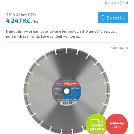
R
Skladem
(1 ks)
M
3 510 Kč bez DPH
Do košíku
4 247 Kč
/ ks
A
Nejnovější vývoj naší patentované technologie iHD umožňuje použití
porézních segmentů, které zajišťují rychlou a...
Kód:
46053
Z
6 914 Kč
–9 %
ZDARMA