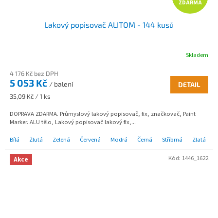
ZDARMA
D
Lakový popisovač ALITOM - 144 kusů
A
R
Skladem
M
4 176 Kč bez DPH
5 053 Kč
/ balení
DETAIL
A
Měrná
35,09 Kč / 1 ks
cena:
DOPRAVA ZDARMA. Průmyslový lakový popisovač, fix, značkovač, Paint
Marker. ALU tělo, Lakový popisovač lakový fix,...
Bílá
Žlutá
Zelená
Červená
Modrá
Černá
Stříbrná
Zlatá
Kód:
1446_1622
Akce