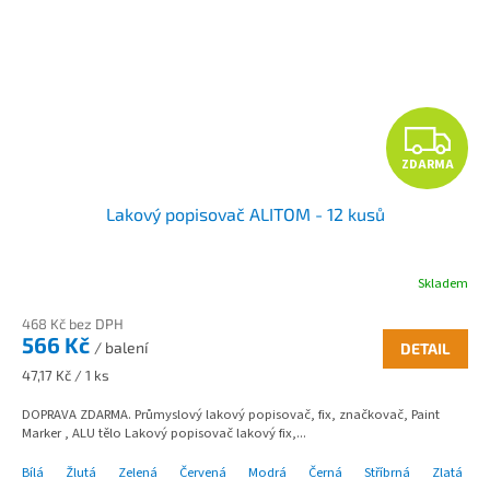
Z
ZDARMA
D
Lakový popisovač ALITOM - 12 kusů
A
R
Skladem
M
468 Kč bez DPH
566 Kč
/ balení
DETAIL
A
Měrná
47,17 Kč / 1 ks
cena:
DOPRAVA ZDARMA. Průmyslový lakový popisovač, fix, značkovač, Paint
Marker , ALU tělo Lakový popisovač lakový fix,...
Bílá
Žlutá
Zelená
Červená
Modrá
Černá
Stříbrná
Zlatá