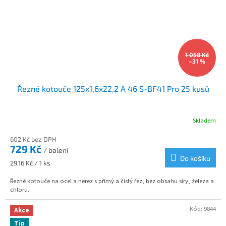
1 058 Kč
–31 %
Řezné kotouče 125x1,6x22,2 A 46 S-BF41 Pro 25 kusů
Skladem
602 Kč bez DPH
729 Kč
/ balení
Do košíku
Měrná
29,16 Kč / 1 ks
cena:
Řezné kotouče na ocel a nerez s přímý a čistý řez, bez obsahu síry, železa a
chloru.
Kód:
9844
Akce
Tip