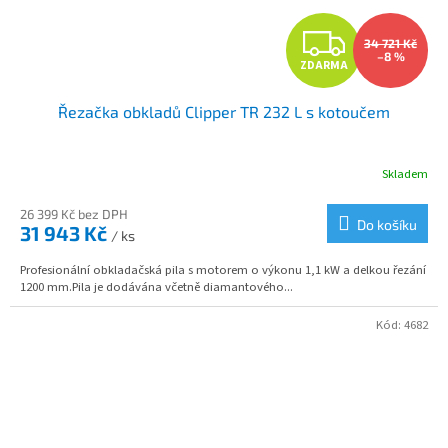
Z
34 721 Kč
–8 %
ZDARMA
D
Řezačka obkladů Clipper TR 232 L s kotoučem
A
R
Skladem
M
26 399 Kč bez DPH
Do košíku
31 943 Kč
/ ks
A
Profesionální obkladačská pila s motorem o výkonu 1,1 kW a delkou řezání
1200 mm.Pila je dodávána včetně diamantového...
Kód:
4682