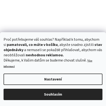
Proč potřebujeme váš souhlas? Například k tomu, abychom
si
pamatovali, co máte v košíku
, abyste snadno zjistili
stav
Z
objednávky
a nemuseli se pokaždé přihlašovat, abychom vás
36 295 Kč
–12 %
neobtěžovali
nevhodnou reklamou.
ZDARMA
D
Děkujeme, k Vašim datům se budeme chovat slušně.
Více
Řezačka obkladů Clipper TR 252 s kotoučem
informací
A
R
Nastavení
Skladem
M
26 397 Kč bez DPH
Do košíku
Souhlasím
31 940 Kč
/ ks
A
Obkladačská pila je robustní a vysoce kvalitní stroj doplňující kompletní