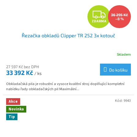
Z
36 295 Kč
–8 %
ZDARMA
D
Řezačka obkladů Clipper TR 252 3x kotouč
A
R
Skladem
M
27 597 Kč bez DPH
Do košíku
33 392 Kč
/ ks
A
Obkladačská pila je robustní a vysoce kvalitní stroj doplňující kompletní
nabídku řady obkladačských pil Maximální...
Kód:
9943
Akce
Novinka
Tip