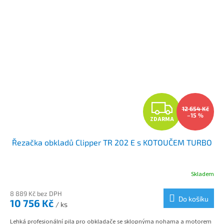
Z
12 654 Kč
–15 %
ZDARMA
D
Řezačka obkladů Clipper TR 202 E s KOTOUČEM TURBO
A
R
Skladem
M
8 889 Kč bez DPH
Do košíku
10 756 Kč
/ ks
A
Lehká profesionální pila pro obkladače se sklopnýma nohama a motorem