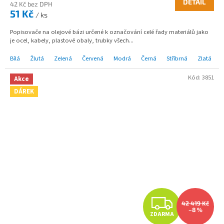
DETAIL
42 Kč bez DPH
51 Kč
/ ks
Popisovače na olejové bázi určené k označování celé řady materiálů jako
je ocel, kabely, plastové obaly, trubky všech...
Bílá
Žlutá
Zelená
Červená
Modrá
Černá
Stříbrná
Zlatá
Kód:
3851
Akce
DÁREK
Z
42 419 Kč
–8 %
ZDARMA
D