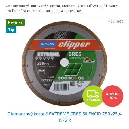
A
Celoobvodový sintrovaný segment, diamantoý kotouč vynikající kvality
pro řezání za mokra pro obkladací a kamenické...
Kód:
9972
Novinka
Tip
Z
4 719 Kč
–10 %
ZDARMA
D
Diamantový kotouč EXTREME GRES SILENCIO 250x25,4
A
15/2,2