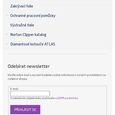
Zakrývací folie
Ochranné pracovní pomůcky
Výstražné folie
Norton Clipper katalog
Diamantové kotouče ATLAS
Odebírat newsletter
Vložte svůj e-mail a my vám budeme zasílat informace o nových produktech na
našem e-shopu.
E-mail
S odesláním objednávky souhlasím s
GDPR podmínky.
PŘIHLÁSIT SE