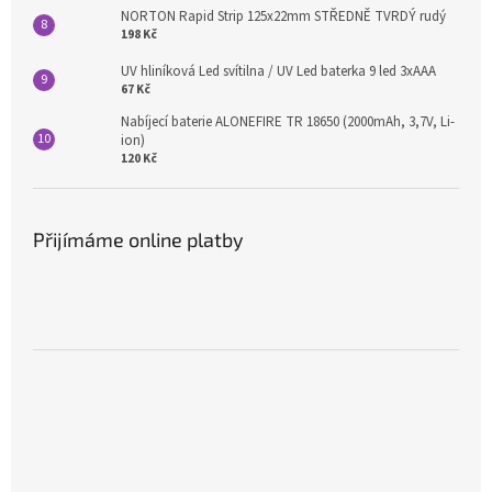
NORTON Rapid Strip 125x22mm STŘEDNĚ TVRDÝ rudý
198 Kč
UV hliníková Led svítilna / UV Led baterka 9 led 3xAAA
67 Kč
Nabíjecí baterie ALONEFIRE TR 18650 (2000mAh, 3,7V, Li-
ion)
120 Kč
Přijímáme online platby