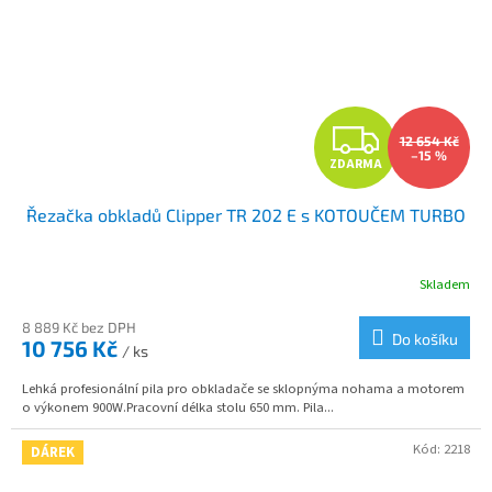
Z
12 654 Kč
–15 %
ZDARMA
D
Řezačka obkladů Clipper TR 202 E s KOTOUČEM TURBO
A
R
Skladem
M
8 889 Kč bez DPH
Do košíku
10 756 Kč
/ ks
A
Lehká profesionální pila pro obkladače se sklopnýma nohama a motorem
o výkonem 900W.Pracovní délka stolu 650 mm. Pila...
Kód:
2218
DÁREK