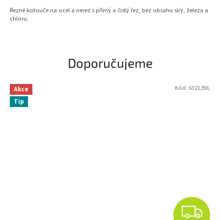
cena:
Řezné kotouče na ocel a nerez s přímý a čistý řez, bez obsahu síry, železa a
chloru.
Doporučujeme
Kód:
6321/BIL
Akce
Tip
Z