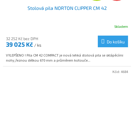
Stolová pila NORTON CLIPPER CM 42
A
R
Skladem
M
32 252 Kč bez DPH
Do košíku
39 025 Kč
/ ks
A
VYLEPŠENO ! Pila CM 42 COMPACT je nová lehká stolová pila se sklápěcími
nohy,řeznou délkou 670 mm a průměrem kotouče...
Kód:
4684