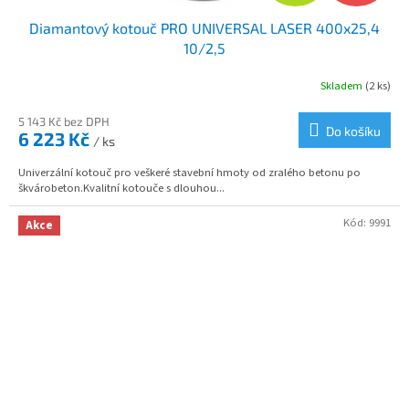
D
Diamantový kotouč PRO UNIVERSAL LASER 400x25,4
A
10/2,5
R
Skladem
(2 ks)
M
5 143 Kč bez DPH
Do košíku
6 223 Kč
/ ks
A
Univerzální kotouč pro veškeré stavební hmoty od zralého betonu po
škvárobeton.Kvalitní kotouče s dlouhou...
Kód:
9991
Akce