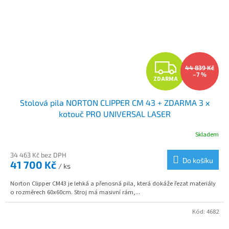
Z
44 839 Kč
–7 %
ZDARMA
D
Stolová pila NORTON CLIPPER CM 43 + ZDARMA 3 x
A
kotouč PRO UNIVERSAL LASER
R
Skladem
M
34 463 Kč bez DPH
Do košíku
41 700 Kč
/ ks
A
Norton Clipper CM43 je lehká a přenosná pila, která dokáže řezat materiály
o rozměrech 60x60cm. Stroj má masivní rám,...
Kód:
4682