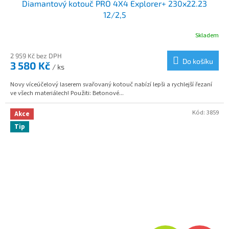
Diamantový kotouč PRO 4X4 Explorer+ 230x22.23
A
12/2,5
R
Skladem
M
2 959 Kč bez DPH
Do košíku
3 580 Kč
/ ks
A
Novy víceúčelový laserem svařovaný kotouč nabízí lepši a rychlejší řezaní
ve všech materiálech! Použiti: Betonové...
Kód:
3859
Akce
Tip