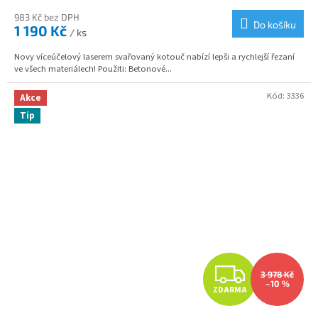
983 Kč bez DPH
Do košíku
1 190 Kč
/ ks
Novy víceúčelový laserem svařovaný kotouč nabízí lepši a rychlejší řezaní
ve všech materiálech! Použiti: Betonové...
Kód:
3336
Akce
Tip
Z
3 978 Kč
–10 %
ZDARMA
D