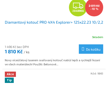
Z
2 011 Kč
–10 %
ZDARMA
D
Diamantový kotouč PRO 4X4 Explorer+ 125x22.23 10/2,2
A
R
Skladem
M
1 496 Kč bez DPH
Do košíku
1 810 Kč
/ ks
A
Novy víceúčelový laserem svařovaný kotouč nabízí lepši a rychlejší řezaní
ve všech materiálech! Použiti: Betonové...
Kód:
9843
Akce
Tip