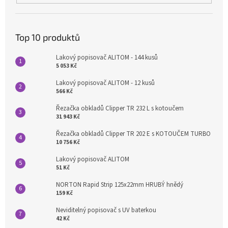
Top 10 produktů
Lakový popisovač ALITOM - 144 kusů
5 053 Kč
Lakový popisovač ALITOM - 12 kusů
566 Kč
Řezačka obkladů Clipper TR 232 L s kotoučem
31 943 Kč
Řezačka obkladů Clipper TR 202 E s KOTOUČEM TURBO
10 756 Kč
Lakový popisovač ALITOM
51 Kč
NORTON Rapid Strip 125x22mm HRUBÝ hnědý
159 Kč
Neviditelný popisovač s UV baterkou
42 Kč