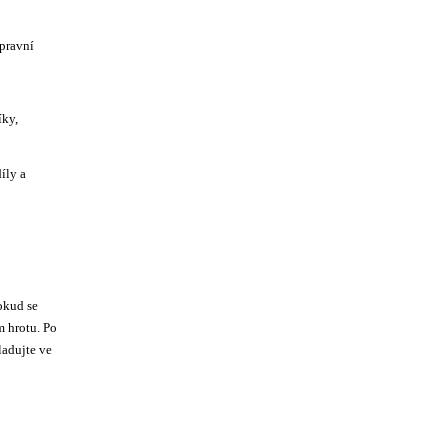
epravní
íky,
íly a
dokud se
m hrotu. Po
ladujte ve