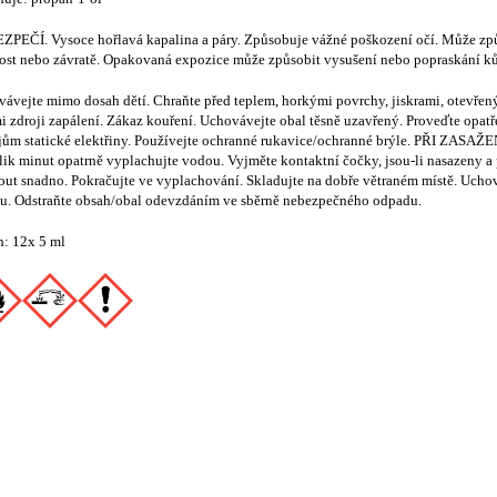
ZPEČÍ.
Vysoce hořlavá kapalina a páry. Způsobuje vážné poškození očí. Může zp
ost nebo závratě. Opakovaná expozice může způsobit vysušení nebo popraskání ků
ávejte mimo dosah dětí.
Chraňte před teplem, horkými povrchy, jiskrami, otevře
i zdroji zapálení. Zákaz kouření.
Uchovávejte obal těsně uzavřený.
Proveďte opatř
ům statické elektřiny.
Používejte ochranné rukavice/ochranné brýle.
PŘI ZASAŽEN
ik minut opatrně vyplachujte vodou. Vyjměte kontaktní čočky, jsou-li nasazeny a 
ut snadno. Pokračujte ve vyplachování.
Skladujte na dobře větraném místě. Ucho
u.
Odstraňte obsah/obal odevzdáním ve sběrně nebezpečného odpadu.
: 12x 5 ml