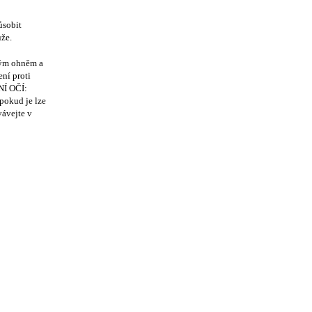
ůsobit
že.
ným ohněm a
ení proti
Í OČÍ:
pokud je lze
vávejte v