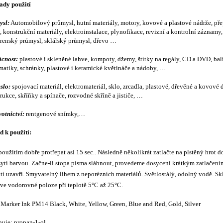
ady použití
ysl:
Automobilový průmysl, hutní materiály, motory, kovové a plastové nádrže, př
, konstrukční materiály, elektroinstalace, plynofikace, revizní a kontrolní záznamy,
enský průmysl, sklářský průmysl, dřevo …
cnost:
plastové i skleněné lahve, kompoty, džemy, štítky na regály, CD a DVD, bal
atiky, schránky, plastové i keramické květináče a nádoby, …
slo:
spojovací materiál, elektromateriál, sklo, zrcadla, plastové, dřevěné a kovové d
rukce, skříňky a spínače, rozvodné skříně a jističe, …
otnictví:
rentgenové snímky,…
 k použití:
použitím dobře protřepat asi 15 sec.. Následně několikrát zatlačte na plstěný hrot 
ytí barvou. Začne-li stopa písma slábnout, provedeme dosycení krátkým zatlačení
tí uzavři. Smyvatelný lihem z neporézních materiálů. Světlostálý, odolný vodě. Sk
 ve vodorovné poloze při teplotě 5°C až 25°C.
 Marker Ink PM14 Black, White, Yellow, Green, Blue and Red,
Gold,
Silver
uje: propan-1-ol