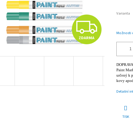
Varianta
Z
Možnosti 
ZDARMA
D
A
DOPRAVA Z
Paint Mar
určený k p
kovy apod
R
Detailní i
M
TISK
A