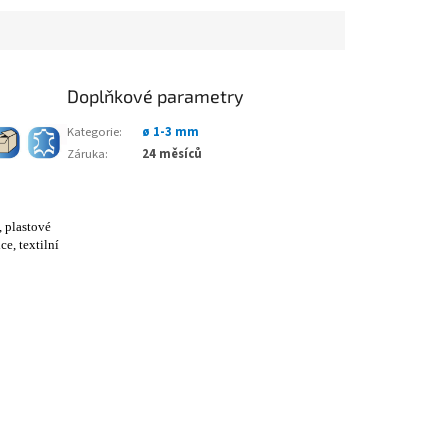
Doplňkové parametry
Kategorie
:
ø 1-3 mm
Záruka
:
24 měsíců
, plastové
e, textilní