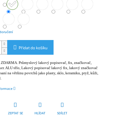
doručení
Přidat do košíku
DARMA. Průmyslový lakový popisovač, fix, značkovač,
ker. ALU tělo, Lakový popisovač lakový fix, lakový značkovač
saní na většinu povrchů jako plasty, sklo, keramiku, pryž, kůži,
.
nformace
ZEPTAT SE
HLÍDAT
SDÍLET