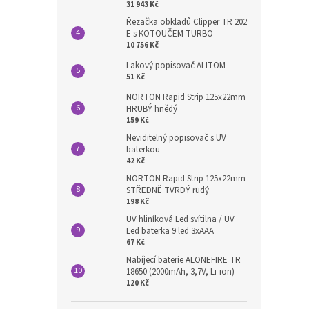
31 943 Kč
Řezačka obkladů Clipper TR 202
E s KOTOUČEM TURBO
10 756 Kč
Lakový popisovač ALITOM
51 Kč
NORTON Rapid Strip 125x22mm
HRUBÝ hnědý
159 Kč
Neviditelný popisovač s UV
baterkou
42 Kč
NORTON Rapid Strip 125x22mm
STŘEDNĚ TVRDÝ rudý
198 Kč
UV hliníková Led svítilna / UV
Led baterka 9 led 3xAAA
67 Kč
Nabíjecí baterie ALONEFIRE TR
18650 (2000mAh, 3,7V, Li-ion)
120 Kč