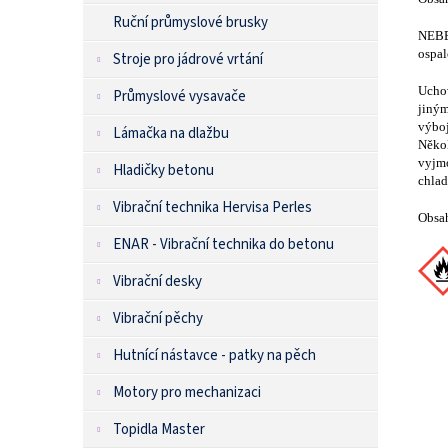
Ruční průmyslové brusky
NEBE
ospal
Stroje pro jádrové vrtání
Uchov
Průmyslové vysavače
jiným
výboj
Lámačka na dlažbu
Někol
vyjmo
Hladičky betonu
chlad
Vibrační technika Hervisa Perles
Obsah
ENAR - Vibrační technika do betonu
Vibrační desky
Vibrační pěchy
Hutnící nástavce - patky na pěch
Motory pro mechanizaci
Topidla Master