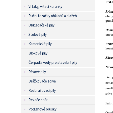
Příkl
Vrtáky, vrtací korunky
Prům
Ruční řezačky obkladů a dlažeb
obaly
gumár
Obkladačské pily
Domá
Stolové pily
pneum
Kamenické pily
Řeme
konst
Blokové pily
Zdrav
Čerpadla vody pro stavební pily
Návod
Pásové pily
Před 
Drážkovače zdiva
nenas
použi
Rozbrušovací pily
stíhu
Řezače spár
Paint
Podlahové brusky
Obsah