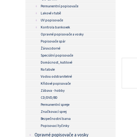
n
Permanentní popisovače
e
Lakové v tubě
l
UV popisovače
Kontrola bankovek
Opravné popisovače a vosky
Popisovače spár
Žáruvzdorné
Speciální popisovače
Domácnost, kutilové
Na tabule
Vodou odstranitelné
Křídové popisovače
Zábava - hobby
CD/DVD/BD
Permanentní spreje
Značkovací sprej
Bezpečnostní barva
Popisovací tyčinky
Opravné popisovače a vosky