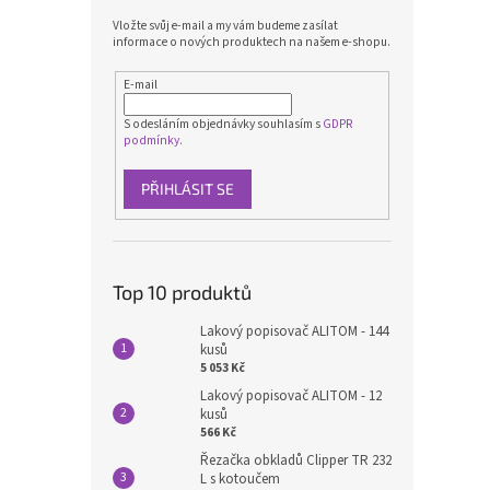
Vložte svůj e-mail a my vám budeme zasílat
informace o nových produktech na našem e-shopu.
E-mail
S odesláním objednávky souhlasím s
GDPR
podmínky.
PŘIHLÁSIT SE
Top 10 produktů
Lakový popisovač ALITOM - 144
kusů
5 053 Kč
Lakový popisovač ALITOM - 12
kusů
566 Kč
Řezačka obkladů Clipper TR 232
L s kotoučem