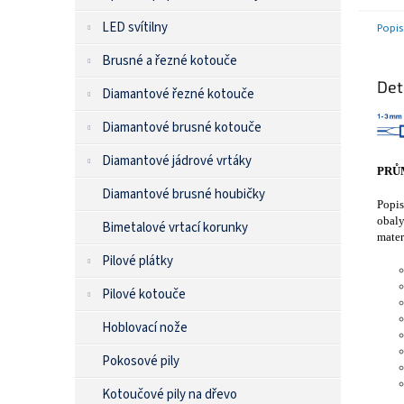
LED svítilny
Popis
Brusné a řezné kotouče
Det
Diamantové řezné kotouče
Diamantové brusné kotouče
Diamantové jádrové vrtáky
PRŮ
Diamantové brusné houbičky
Popis
obaly
Bimetalové vrtací korunky
mater
Pilové plátky
Pilové kotouče
Hoblovací nože
Pokosové pily
Kotoučové pily na dřevo