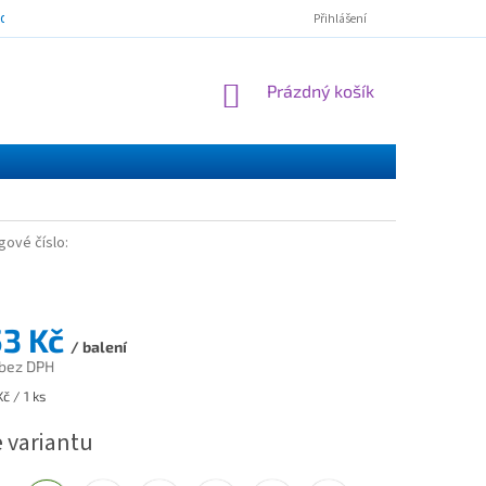
mínky ochrany osobních údajů
ESSOX - nákup na splátky
Norton Cl
Přihlášení
NÁKUPNÍ
Prázdný košík
KOŠÍK
gové číslo:
53 Kč
/ balení
 bez DPH
č / 1 ks
e variantu