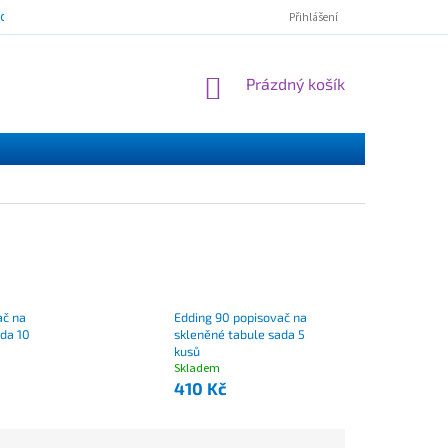
mínky ochrany osobních údajů
ESSOX - nákup na splátky
Norton Cl
Přihlášení
NÁKUPNÍ
Prázdný košík
KOŠÍK
ač na
Edding 90 popisovač na
ada 10
skleněné tabule sada 5
kusů
Skladem
410 Kč