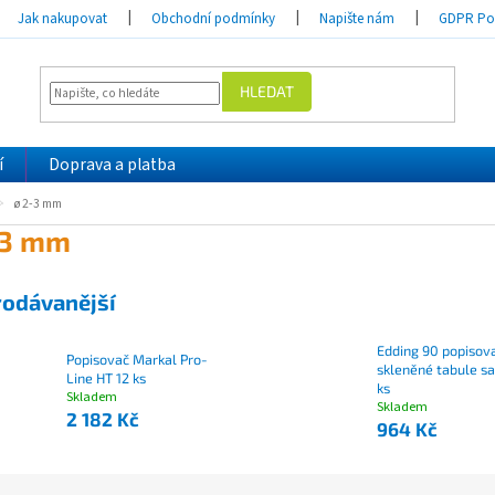
Jak nakupovat
Obchodní podmínky
Napište nám
GDPR Pod
HLEDAT
í
Doprava a platba
ø 2-3 mm
-3 mm
rodávanější
Edding 90 popisov
Popisovač Markal Pro-
skleněné tabule s
Line HT 12 ks
ks
Skladem
Skladem
2 182 Kč
964 Kč