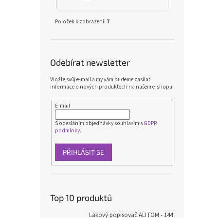
Položek k zobrazení:
7
Odebírat newsletter
Vložte svůj e-mail a my vám budeme zasílat
informace o nových produktech na našem e-shopu.
E-mail
S odesláním objednávky souhlasím s
GDPR
podmínky.
PŘIHLÁSIT SE
Top 10 produktů
Lakový popisovač ALITOM - 144