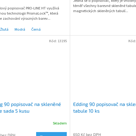
Jedná se o popisovač, který je vhodný
téměř všechny barevné skleněné tabul
lový popisovač PRO-LINE HT využívá
magnetických skleněných tabulí...
nou technologii PrismaLock™, která
e zachování výrazných barev...
Žlutá
Modrá
Černá
Kód:
13195
Kód
g 90 popisovač na skleněné
Edding 90 popisovač na skl
e sada 5 kusu
tabule 10 ks
Skladem
650 Kč bez DPH
 bez DPH