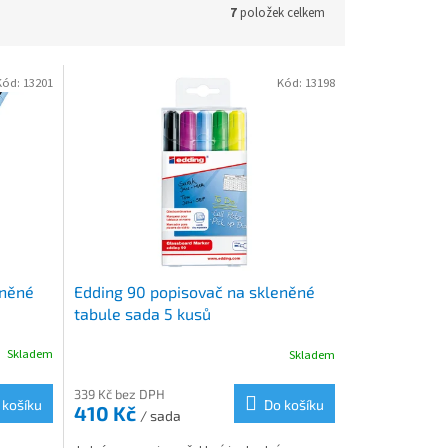
7
položek celkem
Kód:
13201
Kód:
13198
eněné
Edding 90 popisovač na skleněné
tabule sada 5 kusů
Skladem
Skladem
339 Kč bez DPH
 košíku
Do košíku
410 Kč
/ sada