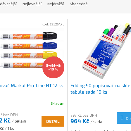
dávanější
Nejlevnější
Nejdražší
Abecedně
Kód:
13126/BIL
2 425 Kč
–10 %
ovač Markal Pro-Line HT 12 ks
Edding 90 popisovač na skl
tabule sada 10 ks
Skladem
Kč bez DPH
797 Kč bez DPH
Do
2 Kč
964 Kč
/ balení
DETAIL
/ sada
Kč / 1 ks