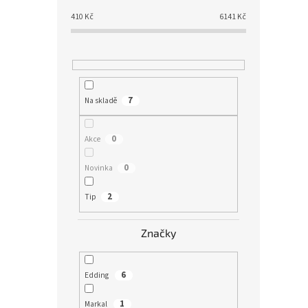
410
Kč
6141
Kč
7
Na skladě
0
Akce
0
Novinka
2
Tip
Značky
6
Edding
1
Markal