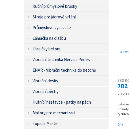
Ruční průmyslové brusky
Stroje pro jádrové vrtání
Průmyslové vysavače
Lámačka na dlažbu
Hladičky betonu
Lakov
Vibrační technika Hervisa Perles
ENAR - Vibrační technika do betonu
Vibrační desky
580 Kč
702
Vibrační pěchy
Měrná
70,20 K
cena:
Hutnící nástavce - patky na pěch
Lakové
přísady
Motory pro mechanizaci
rychles
Topidla Master
Bílá