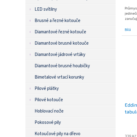
cena:
Průmys
LED svítilny
jedineč
zaručuj
Brusné a řezné kotouče
Bílá
Diamantové řezné kotouče
Diamantové brusné kotouče
Diamantové jádrové vrtáky
Diamantové brusné houbičky
Bimetalové vrtací korunky
Pilové plátky
Pilové kotouče
Eddin
Hoblovací nože
tabul
Pokosové pily
Kotoučové pily na dřevo
339 Kč