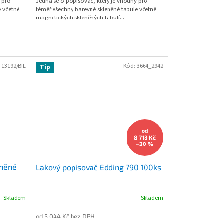
 pro
Jedná se o popisovač, který je vhodný pro
e včetně
téměř všechny barevné skleněné tabule včetně
magnetických skleněných tabulí...
:
13192/BIL
Kód:
3664_2942
Tip
od
8 718 Kč
–30 %
eněné
Lakový popisovač Edding 790 100ks
Skladem
Skladem
od 5 044 Kč bez DPH