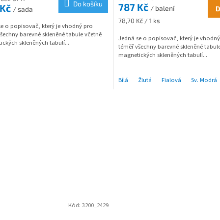
Do košíku
787 Kč
 Kč
/ balení
D
/ sada
Měrná
78,70 Kč / 1 ks
e o popisovač, který je vhodný pro
cena:
šechny barevné skleněné tabule včetně
Jedná se o popisovač, který je vhodný
ckých skleněných tabulí...
téměř všechny barevné skleněné tabul
magnetických skleněných tabulí...
Bílá
Žlutá
Fialová
Sv. Modrá
Kód:
3200_2429