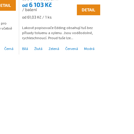
6 103 Kč
od
ETAIL
/ balení
DETAIL
Měrná
od 61,03 Kč / 1 ks
cena:
 pro
Lakové popisovače Edding obsahují tuš bez
e včetně
přísady toluenu a xylenu. Jsou voděodolné,
rychleschnoucí. Proud tuše lze...
Černá
Sv. zelená
Bílá
Žlutá
Zelená
Červená
Modrá
Černá
Stříbrná