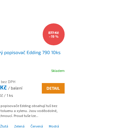
877 Kč
–19 %
ý popisovač Edding 790 10ks
Skladem
 bez DPH
 Kč
/ balení
DETAIL
č / 1 ks
 popisovače Edding obsahují tuš bez
 toluenu a xylenu. Jsou voděodolné,
chnoucí. Proud tuše lze...
Žlutá
Zelená
Červená
Modrá
Černá
Stříbrná
Zlatá