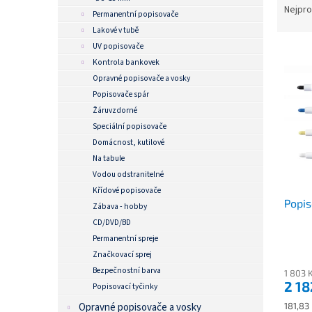
n
Nejpro
Ř
Permanentní popisovače
e
a
Lakové v tubě
l
z
UV popisovače
e
Kontrola bankovek
V
n
Opravné popisovače a vosky
ý
í
Popisovače spár
p
p
Žáruvzdorné
i
r
Speciální popisovače
s
o
Domácnost, kutilové
p
d
Na tabule
r
u
Vodou odstranitelné
o
k
Křídové popisovače
d
t
Popis
Zábava - hobby
u
ů
CD/DVD/BD
k
Permanentní spreje
t
Značkovací sprej
ů
Bezpečnostní barva
1 803 
2 18
Popisovací tyčinky
Měrná
181,83 
Opravné popisovače a vosky