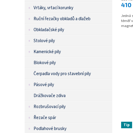
410
Vrtáky, vrtací korunky
Jedná s
Ruční řezačky obkladů a dlažeb
téměř v
magneti
Obkladačské pily
Stolové pily
Kamenické pily
Blokové pily
Čerpadla vody pro stavební pily
Pásové pily
Drážkovače zdiva
Rozbrušovací pily
Řezače spár
Tip
Podlahové brusky