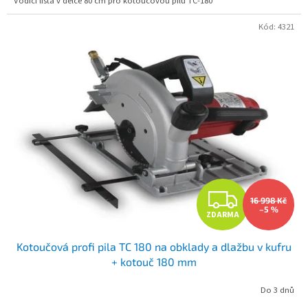
Vodící lišta v délce 80 cm pro kotoučovou pilu TC-180
Kód:
4321
Z
16 998 Kč
–5 %
ZDARMA
D
Kotoučová profi pila TC 180 na obklady a dlažbu v kufru
A
+ kotouč 180 mm
R
Do 3 dnů