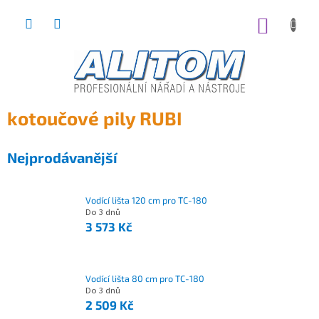
Přejít
na
NÁKUP
obsah
KOŠÍK
kotoučové pily RUBI
Nejprodávanější
Vodící lišta 120 cm pro TC-180
Do 3 dnů
3 573 Kč
Vodící lišta 80 cm pro TC-180
Do 3 dnů
2 509 Kč