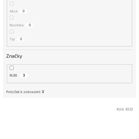
t
ů
Akce
0
Novinka
0
Tip
0
Značky
RUBI
3
Položek k zobrazení:
3
Kód:
4323
V
ý
p
i