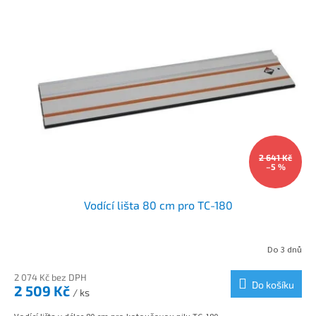
2 641 Kč
–5 %
Vodící lišta 80 cm pro TC-180
Do 3 dnů
2 074 Kč bez DPH
Do košíku
2 509 Kč
/ ks