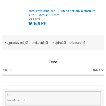
Kotoučová profi pila TC 180 na obklady a dlažbu v
kufru + kotouč 180 mm
Do 3 dnů
16 148 Kč
Nejprodávanější
Nejlevnější
Nejdražší
Abecedně
Ř
a
z
e
Cena
n
í
2509
Kč
16149
Kč
p
r
o
d
u
Na skladě
0
k