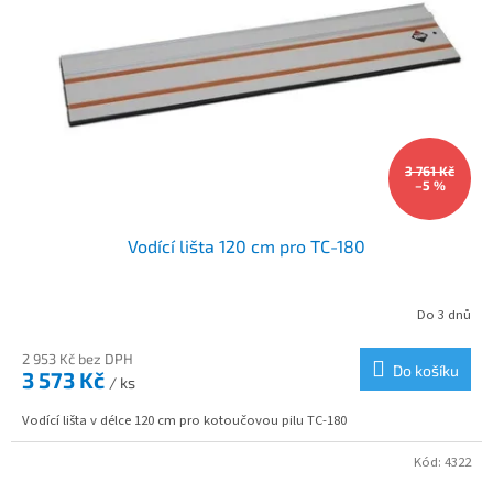
s
p
r
o
d
u
k
3 761 Kč
t
–5 %
ů
Vodící lišta 120 cm pro TC-180
Do 3 dnů
2 953 Kč bez DPH
Do košíku
3 573 Kč
/ ks
Vodící lišta v délce 120 cm pro kotoučovou pilu TC-180
Kód:
4322