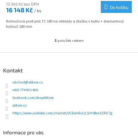
M
13 345 Kč bez DPH
Do košíku
16 148 Kč
/ ks
A
Kotoučová profi pila TC 180 na obklady a dlažbu v kufru + diamantový
kotouč 180 mm
3
položek celkem
O
v
l
Z
á
á
d
p
Kontakt
a
a
c
t
obchod
@
alitom.cz
í
í
p
+420 774 901 406
r
facebook.com/shopAlitom
v
alitom.cz
k
y
https://www.youtube.com/channel/UCDah6v1zLSnYsBordZRlC7g
v
ý
p
Informace pro vás
i