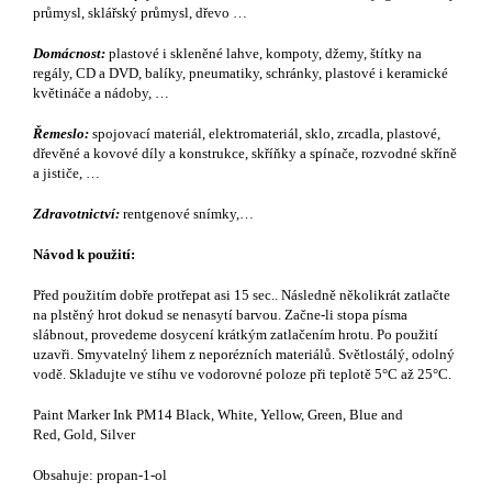
průmysl, sklářský průmysl, dřevo …
Domácnost:
plastové i skleněné lahve, kompoty, džemy, štítky na
regály, CD a DVD, balíky, pneumatiky, schránky, plastové i keramické
květináče a nádoby, …
Řemeslo:
spojovací materiál, elektromateriál, sklo, zrcadla, plastové,
dřevěné a kovové díly a konstrukce, skříňky a spínače, rozvodné skříně
a jističe, …
Zdravotnictví:
rentgenové snímky,…
Návod k použití:
Před použitím dobře protřepat asi 15 sec.. Následně několikrát zatlačte
na plstěný hrot dokud se nenasytí barvou. Začne-li stopa písma
slábnout, provedeme dosycení krátkým zatlačením hrotu. Po použití
uzavři. Smyvatelný lihem z neporézních materiálů. Světlostálý, odolný
vodě. Skladujte ve stíhu ve vodorovné poloze při teplotě 5°C až 25°C.
Paint Marker Ink PM14 Black, White, Yellow, Green, Blue and
Red, Gold, Silver
Obsahuje: propan-1-ol