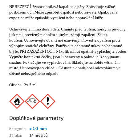
NEBEZPEČÍ. Vysoce hořlavá kapalina a páry. Způsobuje vážné
poškození očí. Může způsobit ospalost nebo závratě. Opakovaná
expozice může způsobit vysušení nebo popraskání kůže.
Uchovávejte mimo dosah dětí. Chraňte před teplem, horkými povrchy,
jiskrami, otevřeným ohněm a jinými zdroji zapálení. Zákaz
kouření. Uchovávejte obal těsně uzavřený. Proveďte opatření proti
výbojům statické elektřiny. Používejte ochranné rukavice/ochranné
brýle. PŘI ZASAŽENÍ OČÍ: Několik minut opatrně vyplachujte vodou.
Vyjměte kontaktní čočky, jsou-li nasazeny a pokud je lze vyjmout
snadno. Pokračujte ve vyplachování. Skladujte na dobře větraném
místě. Uchovávejte v chladu. Odstraňte obsah/obal odevzdáním ve
sběrně nebezpečného odpadu.
Obsah: 12x 5 ml
Doplňkové parametry
Kategorie
:
ø 1-3 mm
Záruka
:
24 měsíců