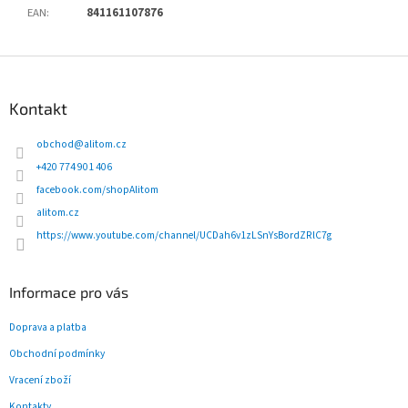
EAN
:
841161107876
Z
á
p
Kontakt
a
t
obchod
@
alitom.cz
í
+420 774 901 406
facebook.com/shopAlitom
alitom.cz
https://www.youtube.com/channel/UCDah6v1zLSnYsBordZRlC7g
Informace pro vás
Doprava a platba
Obchodní podmínky
Vracení zboží
Kontakty