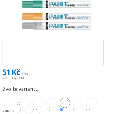
51 Kč
/ ks
42 Kč bez DPH
Měrná
Zvolte variantu
cena:
Varianta