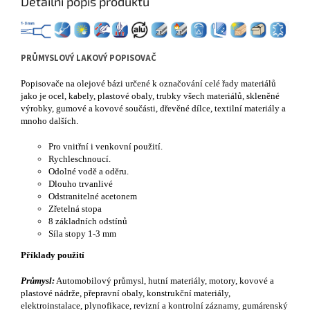
Detailní popis produktu
PRŮMYSLOVÝ LAKOVÝ POPISOVAČ
Popisovače na olejové bázi určené k označování celé řady materiálů
jako je ocel, kabely, plastové obaly, trubky všech materiálů, skleněné
výrobky, gumové a kovové součásti, dřevěné dílce, textilní materiály a
mnoho dalších.
Pro vnitřní i venkovní použití.
Rychleschnoucí.
Odolné vodě a oděru.
Dlouho trvanlivé
Odstranitelné acetonem
Zřetelná stopa
8 základních odstínů
Síla stopy 1-3 mm
Příklady použití
Průmysl:
Automobilový průmysl, hutní materiály, motory, kovové a
plastové nádrže, přepravní obaly, konstrukční materiály,
elektroinstalace, plynofikace, revizní a kontrolní záznamy, gumárenský