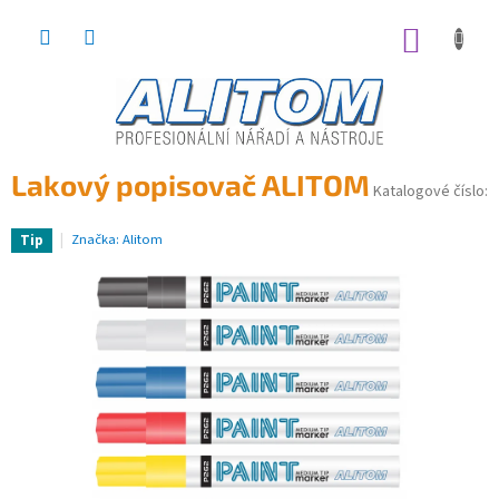
Přejít
na
NÁKUP
obsah
KOŠÍK
Lakový popisovač ALITOM
Katalogové číslo:
Značka:
Alitom
Tip