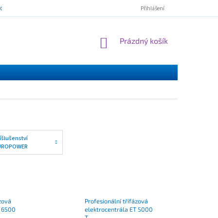
mínky ochrany osobních údajů
ESSOX - nákup na splátky
Norton Cl
Přihlášení
NÁKUPNÍ
Prázdný košík
KOŠÍK
íšlušenství
UROPOWER
ázová
Profesionální třífázová
P 6500
elektrocentrála ET 5000
T