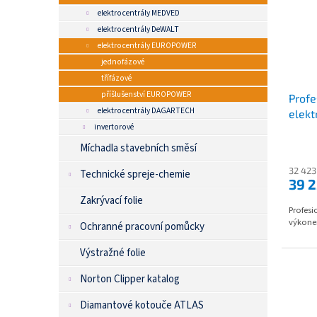
elektrocentrály MEDVED
elektrocentrály DeWALT
elektrocentrály EUROPOWER
jednofázové
třífázové
příšlušenství EUROPOWER
Profe
elektrocentrály DAGARTECH
elekt
invertorové
Míchadla stavebních směsí
32 423
Technické spreje-chemie
39 
Zakrývací folie
Profesi
výkone
Ochranné pracovní pomůcky
Výstražné folie
Norton Clipper katalog
Diamantové kotouče ATLAS