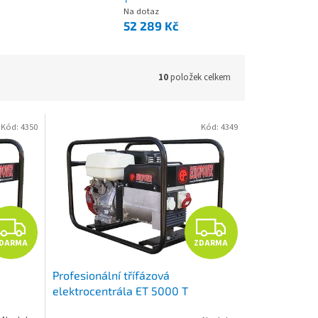
Na dotaz
52 289 Kč
10
položek celkem
Kód:
4350
Kód:
4349
Z
Z
DARMA
ZDARMA
D
D
Profesionální třífázová
A
A
elektrocentrála ET 5000 T
R
R