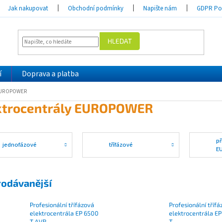
Jak nakupovat
Obchodní podmínky
Napište nám
GDPR Pod
HLEDAT
í
Doprava a platba
 EUROPOWER
ktrocentrály EUROPOWER
př
jednofázové
třífázové
E
rodávanější
Profesionální třífázová
Profesionální tříf
elektrocentrála EP 6500
elektrocentrála E
T AVR
T