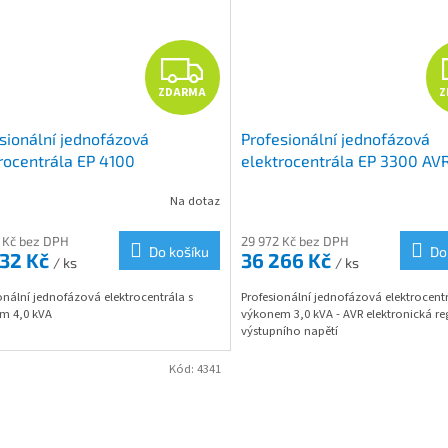
Z
ZDARMA
Z
D
sionální jednofázová
Profesionální jednofázová
A
rocentrála EP 4100
elektrocentrála EP 3300 AV
R
Na dotaz
M
 Kč bez DPH
29 972 Kč bez DPH
Do košíku
Do
232 Kč
36 266 Kč
/ ks
/ ks
A
onální jednofázová elektrocentrála s
Profesionální jednofázová elektrocentr
m 4,0 kVA
výkonem 3,0 kVA - AVR elektronická re
výstupního napětí
Kód:
4341