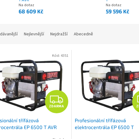
Na dotaz
Na dotaz
68 609 Kč
59 596 Kč
dávanější
Nejlevnější
Nejdražší
Abecedně
Kód:
4351
Z
ZDARMA
Z
D
sionální třífázová
Profesionální třífázová
A
rocentrála EP 6500 T AVR
elektrocentrála EP 6500 T
R