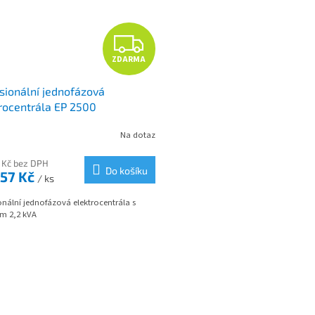
Z
ZDARMA
D
sionální jednofázová
A
rocentrála EP 2500
R
Na dotaz
M
 Kč bez DPH
Do košíku
557 Kč
/ ks
A
onální jednofázová elektrocentrála s
m 2,2 kVA
O
v
l
á
d
a