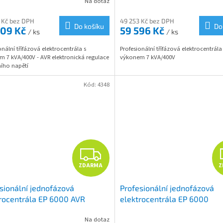
Na dotaz
M
 Kč bez DPH
49 253 Kč bez DPH
Do košíku
Do
609 Kč
59 596 Kč
/ ks
/ ks
A
onální třífázová elektrocentrála s
Profesionální třífázová elektrocentrála
 7 kVA/400V - AVR elektronická regulace
výkonem 7 kVA/400V
ího napětí
Kód:
4348
Z
ZDARMA
Z
D
sionální jednofázová
Profesionální jednofázová
A
rocentrála EP 6000 AVR
elektrocentrála EP 6000
R
Na dotaz