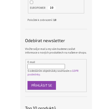
10
EUROPOWER
Položek k zobrazení:
10
Odebírat newsletter
Vložte svůj e-mail a my vám budeme zasílat
informace o nových produktech na našem e-shopu.
E-mail
S odesláním objednávky souhlasím s
GDPR
podmínky.
PŘIHLÁSIT SE
Top 10 produktů