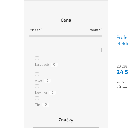
Cena
24556
Kč
68610
Kč
Profe
elekt
0
Na skladě
20 295
24 
0
Akce
Profesi
výkone
0
Novinka
0
Tip
Značky