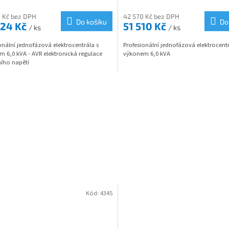
M
 Kč bez DPH
42 570 Kč bez DPH
Do košíku
Do
524 Kč
51 510 Kč
/ ks
/ ks
A
onální jednofázová elektrocentrála s
Profesionální jednofázová elektrocentr
 6,0 kVA - AVR elektronická regulace
výkonem 6,0 kVA
ího napětí
Kód:
4345