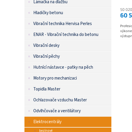
Lámačka na dlažbu
50 020
Hladičky betonu
60 
Vibrační technika Hervisa Perles
Profesi
výkonem
ENAR - Vibrační technika do betonu
výstupn
Vibrační desky
Vibrační pěchy
Hutnící nástavce - patky na pěch
Motory pro mechanizaci
Topidla Master
Ochlazovače vzduchu Master
Odvlhčovače a ventilátory
Elektrocentrály
bezínové