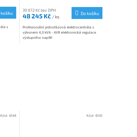
M
M
39 872 Kč bez DPH
 košíku
Do košíku
48 245 Kč
/ ks
A
A
ála s
Profesionální jednofázová elektrocentrála s
výkonem 4,0 kVA - AVR elektronická regulace
výstupního napětí
Kód:
4344
Kód:
4343