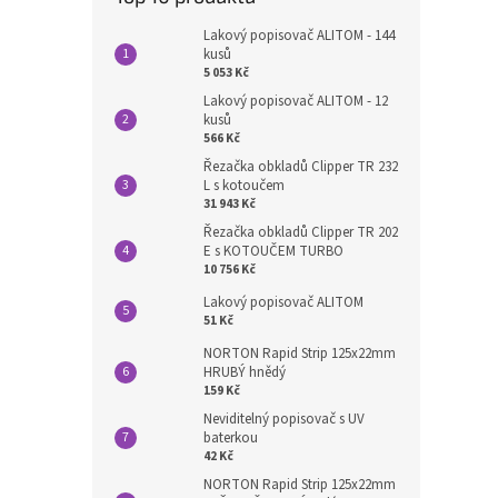
Lakový popisovač ALITOM - 144
kusů
5 053 Kč
Lakový popisovač ALITOM - 12
kusů
566 Kč
Řezačka obkladů Clipper TR 232
L s kotoučem
31 943 Kč
Řezačka obkladů Clipper TR 202
E s KOTOUČEM TURBO
10 756 Kč
Lakový popisovač ALITOM
51 Kč
NORTON Rapid Strip 125x22mm
HRUBÝ hnědý
159 Kč
Neviditelný popisovač s UV
baterkou
42 Kč
NORTON Rapid Strip 125x22mm