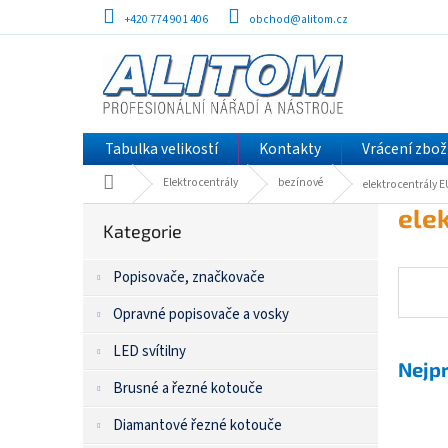
Přejít
+420 774 901 406
obchod@alitom.cz
na
obsah
Tabulka velikostí
Kontakty
Vrácení zbož
Domů
Elektrocentrály
bezínové
elektrocentrály
P
Přeskočit
ele
kategorie
Kategorie
o
s
Popisovače, značkovače
t
r
Opravné popisovače a vosky
a
n
LED svítilny
n
Nejp
í
Brusné a řezné kotouče
p
Diamantové řezné kotouče
a