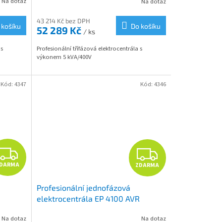
Na dotaz
Na dotaz
M
M
43 214 Kč bez DPH
 košíku
Do košíku
52 289 Kč
/ ks
A
A
 s
Profesionální třífázová elektrocentrála s
výkonem 5 kVA/400V
Kód:
4347
Kód:
4346
Z
Z
DARMA
ZDARMA
D
D
Profesionální jednofázová
A
A
elektrocentrála EP 4100 AVR
R
R
Na dotaz
Na dotaz