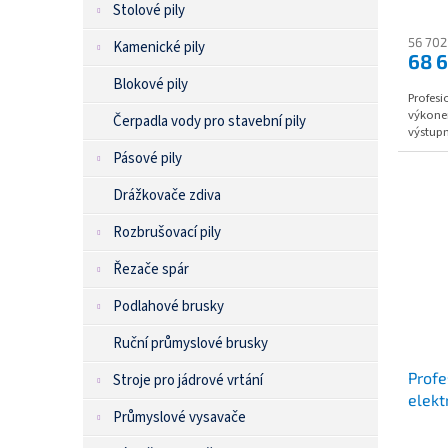
Stolové pily
ů
56 702
Kamenické pily
68 
Blokové pily
Profesi
výkonem
Čerpadla vody pro stavební pily
výstupn
Pásové pily
Drážkovače zdiva
Rozbrušovací pily
Řezače spár
Podlahové brusky
Ruční průmyslové brusky
Profe
Stroje pro jádrové vrtání
elekt
Průmyslové vysavače