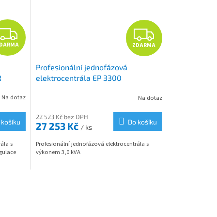
Z
Z
DARMA
ZDARMA
D
D
Profesionální jednofázová
A
A
R
elektrocentrála EP 3300
R
R
Na dotaz
Na dotaz
M
M
22 523 Kč bez DPH
 košíku
Do košíku
27 253 Kč
/ ks
A
A
ála s
Profesionální jednofázová elektrocentrála s
gulace
výkonem 3,0 kVA