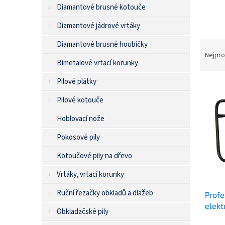
n
Diamantové brusné kotouče
e
l
Diamantové jádrové vrtáky
Diamantové brusné houbičky
Nejpro
Ř
Bimetalové vrtací korunky
a
z
Pilové plátky
e
Pilové kotouče
V
n
ý
í
Hoblovací nože
p
p
i
r
Pokosové pily
s
o
Kotoučové pily na dřevo
p
d
r
u
Vrtáky, vrtací korunky
o
k
d
t
Ruční řezačky obkladů a dlažeb
Profe
u
ů
elekt
k
Obkladačské pily
t