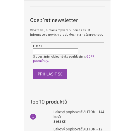
Odebírat newsletter
Vložte svůj e-mail a my vám budeme zasílat
informace o nových produktech na našem e-shopu.
E-mail
S odesláním objednávky souhlasím s
GDPR
podmínky.
PŘIHLÁSIT SE
Top 10 produktů
Lakový popisovač ALITOM - 144
kusů
5 053 Kč
Lakový popisovač ALITOM - 12