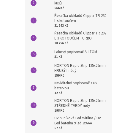
kusů
566 Kč
Řezačka obkladů Clipper TR 232
L s kotoučem
31 943 Kč
Řezačka obkladů Clipper TR 202
E s KOTOUČEM TURBO
10 756 Kč
Lakový popisovač ALITOM
51 Kč
NORTON Rapid Strip 125x22mm
HRUBÝ hnědý
159 Kč
Neviditelný popisovač s UV
baterkou
42 Kč
NORTON Rapid Strip 125x22mm
STŘEDNĚ TVRDÝ rudý
198 Kč
UV hliníková Led svítilna / UV
Led baterka 9 led 3xAAA
67 Kč