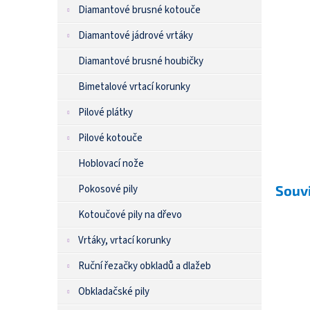
n
Diamantové brusné kotouče
e
l
Diamantové jádrové vrtáky
Diamantové brusné houbičky
Bimetalové vrtací korunky
Pilové plátky
Pilové kotouče
Hoblovací nože
Souvi
Pokosové pily
Kotoučové pily na dřevo
Vrtáky, vrtací korunky
Ruční řezačky obkladů a dlažeb
Obkladačské pily