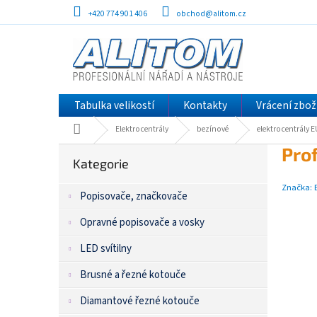
Přejít
+420 774 901 406
obchod@alitom.cz
na
obsah
Tabulka velikostí
Kontakty
Vrácení zbož
Domů
Elektrocentrály
bezínové
elektrocentrály
P
Přeskočit
Pro
kategorie
Kategorie
o
s
Značka:
Popisovače, značkovače
t
r
Opravné popisovače a vosky
a
n
LED svítilny
n
í
Brusné a řezné kotouče
p
Diamantové řezné kotouče
a