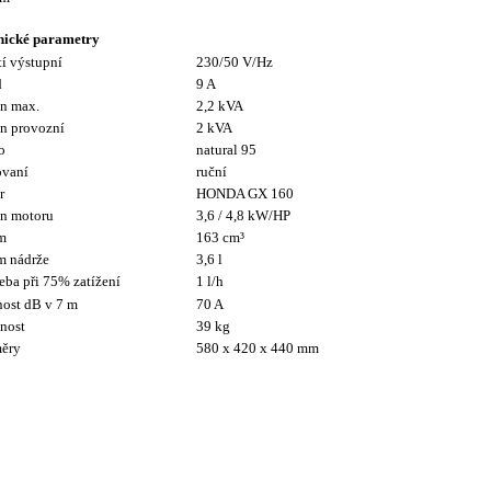
nické parametry
í výstupní
230/50 V/Hz
d
9 A
n max.
2,2 kVA
n provozní
2 kVA
o
natural 95
ovaní
ruční
r
HONDA GX 160
n motoru
3,6 / 4,8 kW/HP
m
163 cm³
m nádrže
3,6 l
eba při 75% zatížení
1 l/h
ost dB v 7 m
70 A
nost
39 kg
ěry
580 x 420 x 440 mm