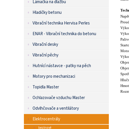
Lámačka na dlažbu
Tech
Hladičky betonu
Napět
Prou
Vibrační technika Hervisa Perles
Výko
ENAR - Vibrační technika do betonu
Výko
Paliv
Vibrační desky
Start
Moto
Vibrační pěchy
Výko
Obje
Hutnící nástavce - patky na pěch
Obje
Spotř
Motory pro mechanizaci
Hlučn
Hmot
Topidla Master
Rozm
Ochlazovače vzduchu Master
Odvlhčovače a ventilátory
Elektrocentrály
bezínové