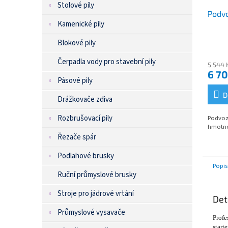
Stolové pily
Podvo
Kamenické pily
Blokové pily
Čerpadla vody pro stavební pily
5 544 
6 70
Pásové pily
D
Drážkovače zdiva
Rozbrušovací pily
Podvoz
hmotno
Řezače spár
Podlahové brusky
Popis
Ruční průmyslové brusky
Stroje pro jádrové vrtání
Det
Průmyslové vysavače
Profe
start