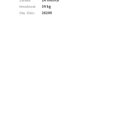
Záruka
:
24 měsíců
Hmotnost
:
39 kg
Obj. číslo:
:
26200