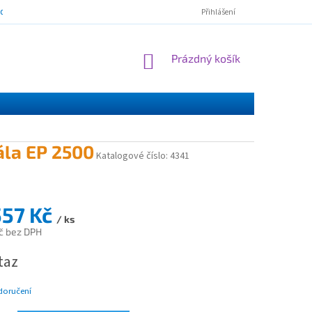
mínky ochrany osobních údajů
ESSOX - nákup na splátky
Norton Cl
Přihlášení
NÁKUPNÍ
Prázdný košík
KOŠÍK
ála EP 2500
Katalogové číslo:
4341
557 Kč
/ ks
č bez DPH
taz
doručení