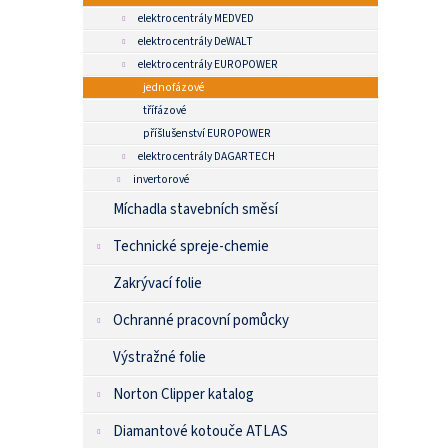
elektrocentrály MEDVED
elektrocentrály DeWALT
elektrocentrály EUROPOWER
jednofázové
třífázové
příšlušenství EUROPOWER
elektrocentrály DAGARTECH
invertorové
Míchadla stavebních směsí
Technické spreje-chemie
Zakrývací folie
Ochranné pracovní pomůcky
Výstražné folie
Norton Clipper katalog
Diamantové kotouče ATLAS