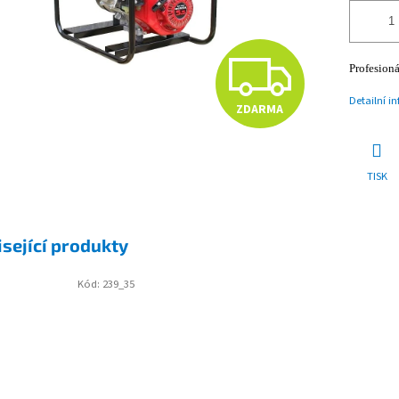
Z
Profesion
Detailní i
ZDARMA
D
TISK
A
R
sející produkty
Kód:
239_35
M
A