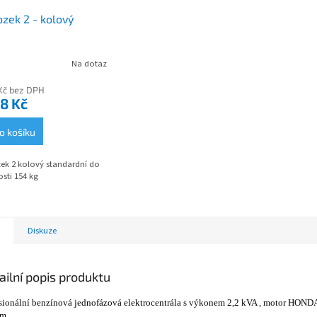
zek 2 - kolový
Na dotaz
Kč bez DPH
8 Kč
o košíku
ek 2 kolový standardní do
sti 154 kg
Diskuze
ailní popis produktu
sionální benzínová jednofázová elektrocentrála s výkonem 2,2 kVA ,
motor HONDA
em