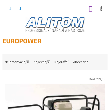
Přejít
na
NÁKUP
obsah
KOŠÍK
EUROPOWER
Nejprodávanější
Nejlevnější
Nejdražší
Abecedně
Ř
a
z
Kód:
239_35
e
V
n
ý
í
p
p
i
r
s
o