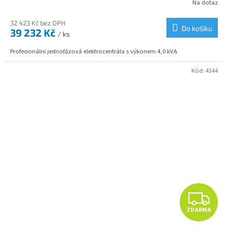
R
Na dotaz
M
32 423 Kč bez DPH
Do košíku
39 232 Kč
/ ks
A
Profesionální jednofázová elektrocentrála s výkonem 4,0 kVA
Kód:
4344
Z
ZDARMA
D