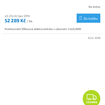
R
Na dotaz
M
43 214 Kč bez DPH
Do košíku
52 289 Kč
/ ks
A
Profesionální třífázová elektrocentrála s výkonem 5 kVA/400V
Kód:
4348
Z
ZDARMA