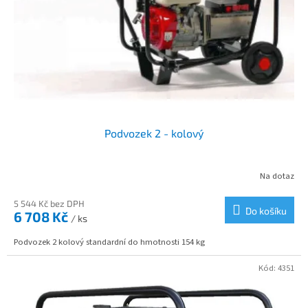
p
d
r
u
o
k
d
t
u
ů
k
t
ů
Podvozek 2 - kolový
Na dotaz
5 544 Kč bez DPH
Do košíku
6 708 Kč
/ ks
Podvozek 2 kolový standardní do hmotnosti 154 kg
Kód:
4351