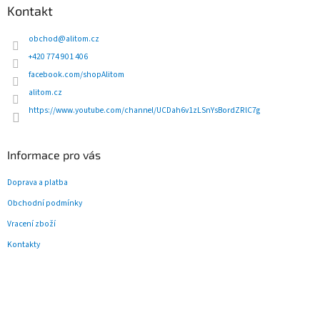
d
p
Kontakt
a
a
c
t
obchod
@
alitom.cz
í
í
p
+420 774 901 406
r
facebook.com/shopAlitom
v
alitom.cz
k
y
https://www.youtube.com/channel/UCDah6v1zLSnYsBordZRlC7g
v
ý
p
Informace pro vás
i
s
Doprava a platba
u
Obchodní podmínky
Vracení zboží
Kontakty