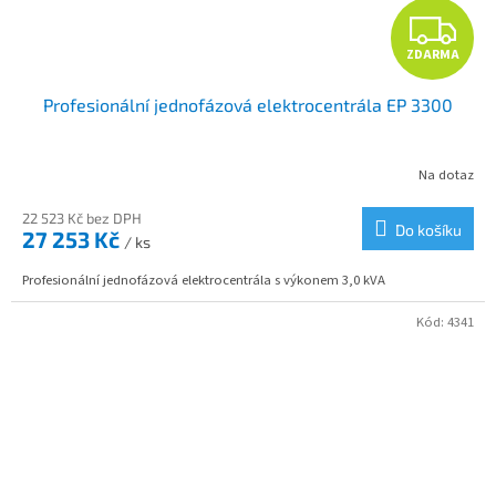
Z
ZDARMA
D
Profesionální jednofázová elektrocentrála EP 3300
A
R
Na dotaz
M
22 523 Kč bez DPH
Do košíku
27 253 Kč
/ ks
A
Profesionální jednofázová elektrocentrála s výkonem 3,0 kVA
Kód:
4341