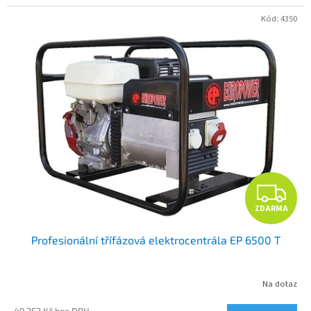
Kód:
4350
Z
ZDARMA
D
Profesionální třífázová elektrocentrála EP 6500 T
A
R
Na dotaz
M