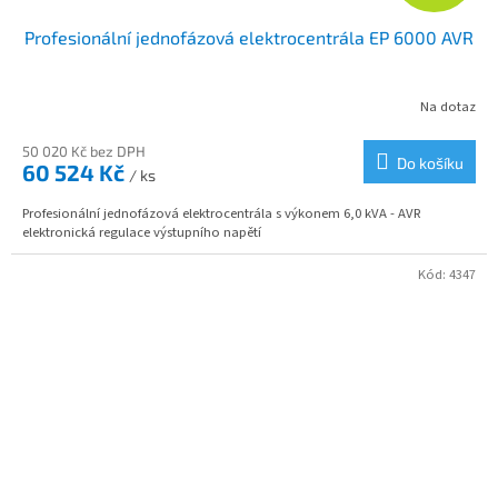
D
Profesionální jednofázová elektrocentrála EP 6000 AVR
A
R
Na dotaz
M
50 020 Kč bez DPH
Do košíku
60 524 Kč
/ ks
A
Profesionální jednofázová elektrocentrála s výkonem 6,0 kVA - AVR
elektronická regulace výstupního napětí
Kód:
4347