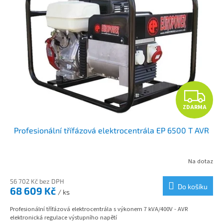
Z
ZDARMA
D
Profesionální třífázová elektrocentrála EP 6500 T AVR
A
R
Na dotaz
M
56 702 Kč bez DPH
Do košíku
68 609 Kč
/ ks
A
Profesionální třífázová elektrocentrála s výkonem 7 kVA/400V - AVR
elektronická regulace výstupního napětí