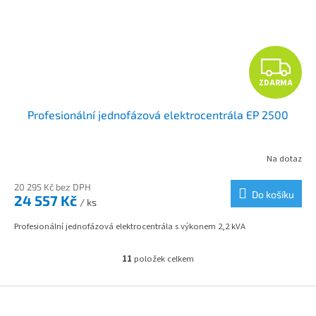
Z
ZDARMA
D
Profesionální jednofázová elektrocentrála EP 2500
A
R
Na dotaz
M
20 295 Kč bez DPH
Do košíku
24 557 Kč
/ ks
A
Profesionální jednofázová elektrocentrála s výkonem 2,2 kVA
11
položek celkem
O
v
l
Z
á
á