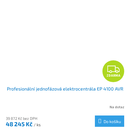
Z
ZDARMA
D
Profesionální jednofázová elektrocentrála EP 4100 AVR
A
R
Na dotaz
M
39 872 Kč bez DPH
Do košíku
48 245 Kč
/ ks
A