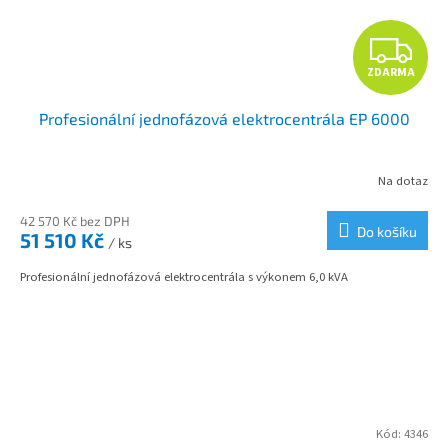
Z
ZDARMA
D
Profesionální jednofázová elektrocentrála EP 6000
A
R
Na dotaz
M
42 570 Kč bez DPH
Do košíku
51 510 Kč
/ ks
A
Profesionální jednofázová elektrocentrála s výkonem 6,0 kVA
Kód:
4346