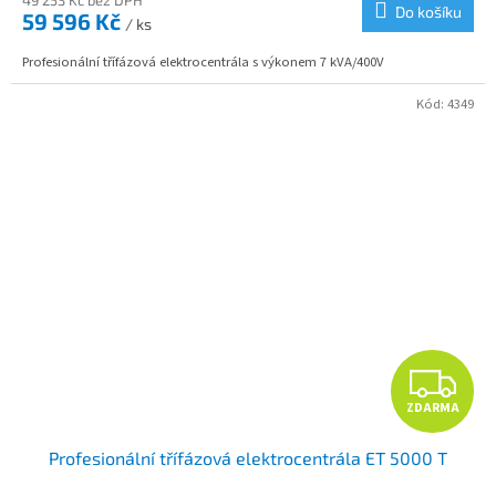
49 253 Kč bez DPH
Do košíku
59 596 Kč
/ ks
A
Profesionální třífázová elektrocentrála s výkonem 7 kVA/400V
Kód:
4349
Z
ZDARMA
D
Profesionální třífázová elektrocentrála ET 5000 T
A