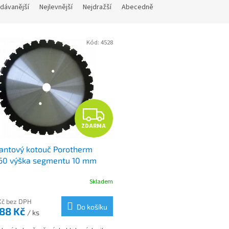
dávanější
Nejlevnější
Nejdražší
Abecedně
Kód:
4528
Z
ZDARMA
D
antový kotouč Porotherm
A
60 výška segmentu 10 mm
R
Skladem
M
Kč bez DPH
Do košíku
088 Kč
/ ks
A