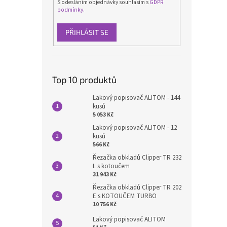
S odesláním objednávky souhlasím s
GDPR
podmínky.
PŘIHLÁSIT SE
Top 10 produktů
Lakový popisovač ALITOM - 144
kusů
5 053 Kč
Lakový popisovač ALITOM - 12
kusů
566 Kč
Řezačka obkladů Clipper TR 232
L s kotoučem
31 943 Kč
Řezačka obkladů Clipper TR 202
E s KOTOUČEM TURBO
10 756 Kč
Lakový popisovač ALITOM