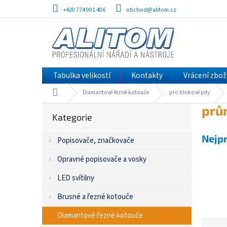
Přejít
+420 774 901 406
obchod@alitom.cz
na
obsah
Tabulka velikostí
Kontakty
Vrácení zbož
Domů
Diamantové řezné kotouče
pro blokové pily
P
Přeskočit
prů
kategorie
Kategorie
o
s
Nejp
Popisovače, značkovače
t
r
Opravné popisovače a vosky
a
n
LED svítilny
n
í
Brusné a řezné kotouče
p
Diamantové řezné kotouče
a