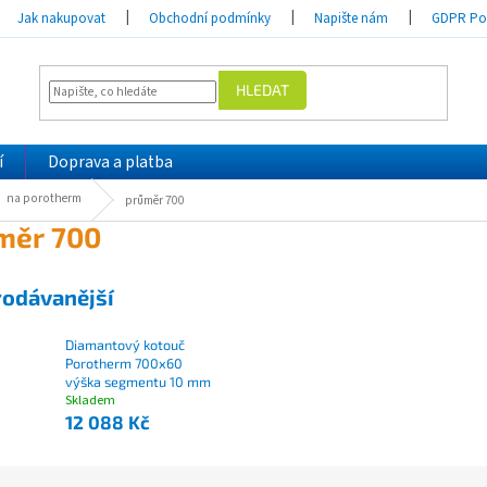
Jak nakupovat
Obchodní podmínky
Napište nám
GDPR Pod
HLEDAT
í
Doprava a platba
na porotherm
průměr 700
měr 700
rodávanější
Diamantový kotouč
Porotherm 700x60
výška segmentu 10 mm
Skladem
12 088 Kč