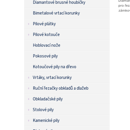
Diaman
Diamantové brusné houbičky
pro řez
zámkov
Bimetalové vrtací korunky
Pilové plátky
Pilové kotouče
Hoblovací nože
Pokosové pily
Kotoučové pily na dřevo
Vrtáky, vrtací korunky
Ruční řezačky obkladů a dlažeb
Obkladačské pily
Stolové pily
Kamenické pily