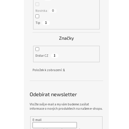
0
Novinka
1
Tip
Značky
1
Distar CZ
Položek k zobrazení:
1
Odebírat newsletter
Vložte svůj e-mail a my vám budeme zasílat
informace o nových produktech na našem e-shopu.
E-mail