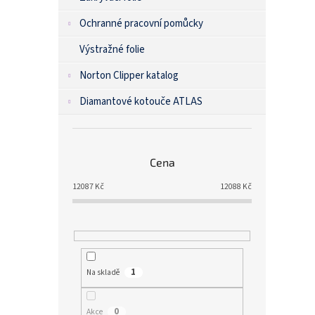
Ochranné pracovní pomůcky
Výstražné folie
Norton Clipper katalog
Diamantové kotouče ATLAS
Cena
12087
Kč
12088
Kč
1
Na skladě
0
Akce