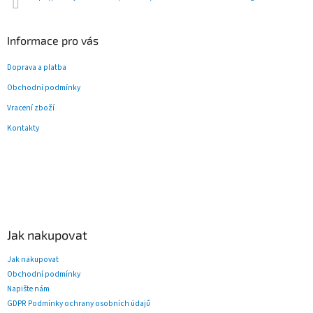
v
ý
p
Informace pro vás
i
s
Doprava a platba
u
Obchodní podmínky
Vracení zboží
Kontakty
Jak nakupovat
Jak nakupovat
Obchodní podmínky
Napište nám
GDPR Podmínky ochrany osobních údajů