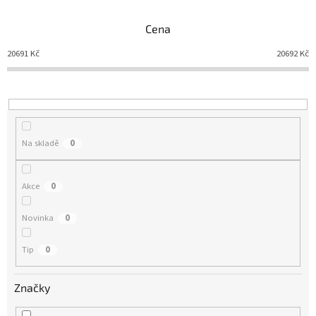
z
e
Cena
n
í
20691
Kč
20692
Kč
p
r
o
d
u
Na skladě
0
k
t
ů
Akce
0
Novinka
0
Tip
0
Značky