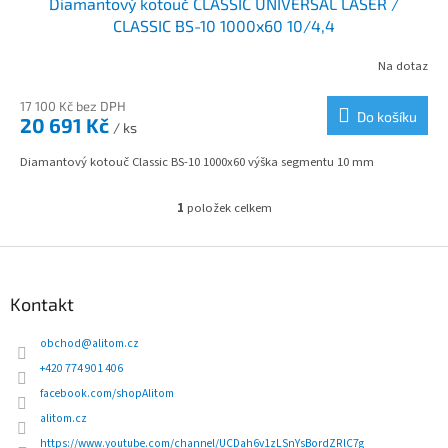
Diamantový kotouč CLASSIC UNIVERSAL LASER /
A
CLASSIC BS-10 1000x60 10/4,4
R
Na dotaz
M
17 100 Kč bez DPH
Do košíku
20 691 Kč
/ ks
A
Diamantový kotouč Classic BS-10 1000x60 výška segmentu 10 mm
1
položek celkem
O
v
l
Z
á
á
d
p
Kontakt
a
a
c
t
obchod
@
alitom.cz
í
í
p
+420 774 901 406
r
facebook.com/shopAlitom
v
alitom.cz
k
y
https://www.youtube.com/channel/UCDah6v1zLSnYsBordZRlC7g