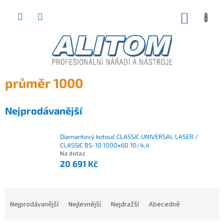
Přejít
na
NÁKUP
obsah
KOŠÍK
průměr 1000
Nejprodávanější
Diamantový kotouč CLASSIC UNIVERSAL LASER /
CLASSIC BS-10 1000x60 10/4,4
Na dotaz
20 691 Kč
Nejprodávanější
Nejlevnější
Nejdražší
Abecedně
Ř
a