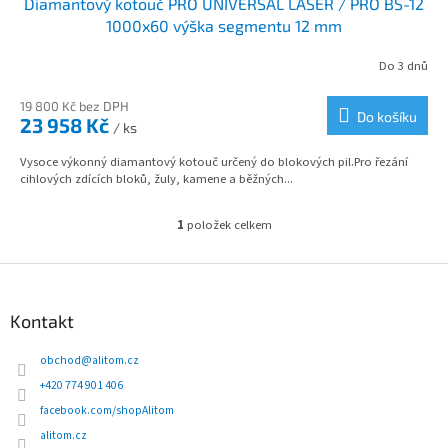
Diamantový kotouč PRO UNIVERSAL LASER / PRO BS-12
A
1000x60 výška segmentu 12 mm
R
Do 3 dnů
M
19 800 Kč bez DPH
Do košíku
23 958 Kč
/ ks
A
Vysoce výkonný diamantový kotouč určený do blokových pil.Pro řezání
cihlových zdících bloků, žuly, kamene a běžných...
1
položek celkem
O
v
l
Z
á
á
d
p
Kontakt
a
a
c
t
obchod
@
alitom.cz
í
í
p
+420 774 901 406
r
facebook.com/shopAlitom
v
alitom.cz
k