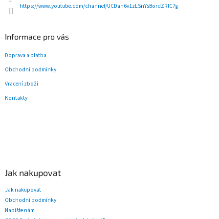
y
https://www.youtube.com/channel/UCDah6v1zLSnYsBordZRlC7g
v
ý
p
Informace pro vás
i
s
Doprava a platba
u
Obchodní podmínky
Vracení zboží
Kontakty
Jak nakupovat
Jak nakupovat
Obchodní podmínky
Napište nám