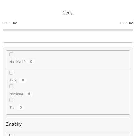
z
e
Cena
n
í
23958
Kč
23959
Kč
p
r
o
d
u
Na skladě
0
k
t
ů
Akce
0
Novinka
0
Tip
0
Značky