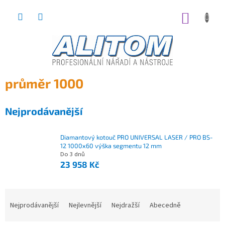
Přejít
na
NÁKUP
obsah
KOŠÍK
průměr 1000
Nejprodávanější
Diamantový kotouč PRO UNIVERSAL LASER / PRO BS-
12 1000x60 výška segmentu 12 mm
Do 3 dnů
23 958 Kč
Nejprodávanější
Nejlevnější
Nejdražší
Abecedně
Ř
a