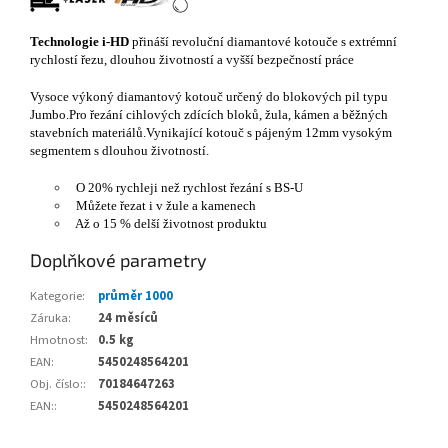
Technologie i-HD
přináší revoluční diamantové kotouče s extrémní
rychlostí řezu, dlouhou životností a vyšší bezpečností práce
Vysoce výkoný diamantový kotouč určený do blokových pil typu
Jumbo.Pro řezání cihlových zdících bloků, žula, kámen a běžných
stavebních materiálů.Vynikající kotouč s pájeným 12mm vysokým
segmentem s dlouhou životností.
O 20% rychleji než rychlost řezání s BS-U
Můžete řezat i v žule a kamenech
Až o 15 % delší životnost produktu
Doplňkové parametry
Kategorie
:
průměr 1000
Záruka
:
24 měsíců
Hmotnost
:
0.5 kg
EAN
:
5450248564201
Obj. číslo:
:
70184647263
EAN:
:
5450248564201