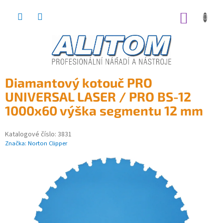
Přejít
na
NÁKUP
obsah
KOŠÍK
Diamantový kotouč PRO
UNIVERSAL LASER / PRO BS-12
1000x60 výška segmentu 12 mm
Katalogové číslo:
3831
Značka:
Norton Clipper