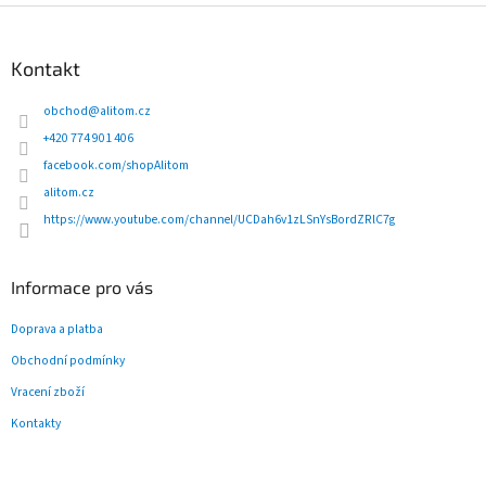
Z
á
p
Kontakt
a
t
obchod
@
alitom.cz
í
+420 774 901 406
facebook.com/shopAlitom
alitom.cz
https://www.youtube.com/channel/UCDah6v1zLSnYsBordZRlC7g
Informace pro vás
Doprava a platba
Obchodní podmínky
Vracení zboží
Kontakty