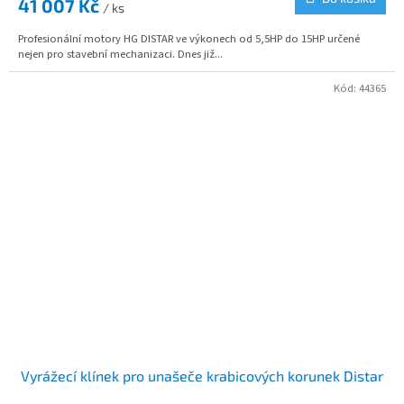
41 007 Kč
/ ks
Profesionální motory HG DISTAR ve výkonech od 5,5HP do 15HP určené
nejen pro stavební mechanizaci. Dnes již...
Kód:
44365
Vyrážecí klínek pro unašeče krabicových korunek Distar