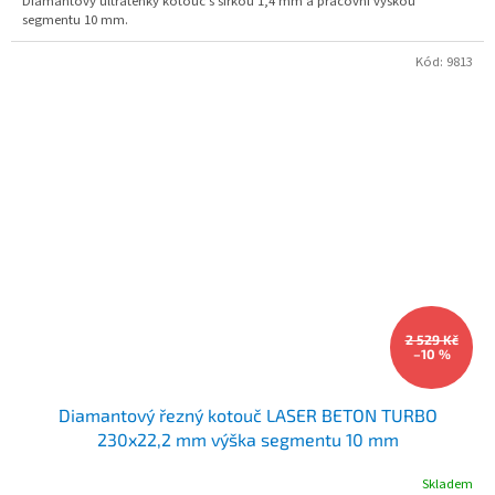
Diamantový ultratenký kotouč s šířkou 1,4 mm a pracovní výškou
segmentu 10 mm.
Kód:
9813
2 529 Kč
–10 %
Diamantový řezný kotouč LASER BETON TURBO
230x22,2 mm výška segmentu 10 mm
Skladem