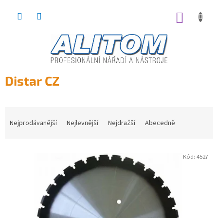
Přejít
na
NÁKUP
obsah
KOŠÍK
Distar CZ
Nejprodávanější
Nejlevnější
Nejdražší
Abecedně
Ř
a
z
Kód:
4527
e
V
n
ý
í
p
p
i
r
s
o