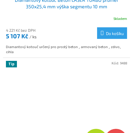
A
350x25,4 mm výška segmentu 10 mm
R
Skladem
M
4 221 Kč bez DPH
Do košíku
5 107 Kč
/ ks
A
Diamantový kotouč určený pro prostý beton , armovaný beton , zdivo,
cihla
Kód:
9488
Tip