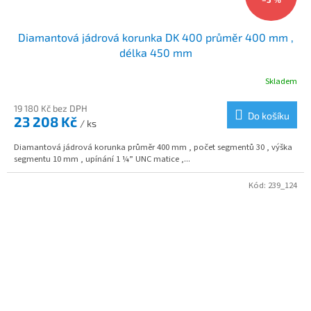
Diamantová jádrová korunka DK 400 průměr 400 mm ,
délka 450 mm
Skladem
19 180 Kč bez DPH
Do košíku
23 208 Kč
/ ks
Diamantová jádrová korunka průměr 400 mm , počet segmentů 30 , výška
segmentu 10 mm , upínání 1 ¼” UNC matice ,...
Kód:
239_124