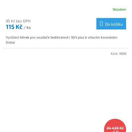
Skladem
95 Kč bez DPH
Do košíku
115 Kč
/ ks
Vyrážecí klínek pro unašeče šestihranné i SDS plus k vrtacím korunkám
Distar
Kód:
9898
24 430 Kč
–5 %