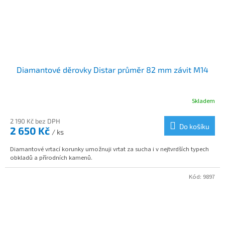
Diamantové děrovky Distar průměr 82 mm závit M14
Skladem
2 190 Kč bez DPH
Do košíku
2 650 Kč
/ ks
Diamantové vrtací korunky umožnuji vrtat za sucha i v nejtvrdších typech
obkladů a přírodních kamenů.
Kód:
9897