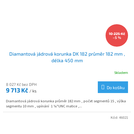
10 225 Kč
–5 %
Diamantová jádrová korunka DK 182 průměr 182 mm ,
délka 450 mm
Skladem
8 027 Kč bez DPH
Do košíku
9 713 Kč
/ ks
Diamantová jádrová korunka průměr 182 mm , počet segmentů 15 , výška
segmentu 10 mm , upínání 1 ¼”UNC matice ,...
Kód:
46021