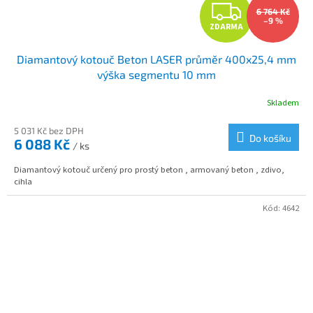
Z
6 764 Kč
–9 %
ZDARMA
D
Diamantový kotouč Beton LASER průměr 400x25,4 mm
A
výška segmentu 10 mm
R
Skladem
M
5 031 Kč bez DPH
Do košíku
6 088 Kč
/ ks
A
Diamantový kotouč určený pro prostý beton , armovaný beton , zdivo,
cihla
Kód:
4642