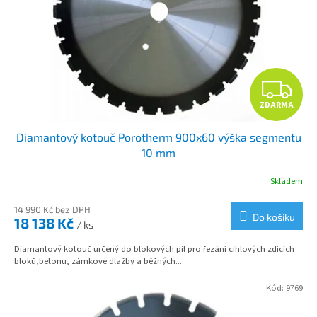
p
d
r
u
o
k
d
t
u
ů
Z
k
t
ZDARMA
D
ů
Diamantový kotouč Porotherm 900x60 výška segmentu
A
10 mm
R
Skladem
M
14 990 Kč bez DPH
Do košíku
18 138 Kč
/ ks
A
Diamantový kotouč určený do blokových pil pro řezání cihlových zdících
bloků,betonu, zámkové dlažby a běžných...
Kód:
9769