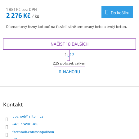
1 881 Kč bez DPH
Do košíku
2 276 Kč
/ ks
Diamantový řezný kotouč na řezání: silně armovaný beto a tvrdý beton.
NAČÍST 18 DALŠÍCH
S
1
12
t
O
r
215
položek celkem
v
á
l
NAHORU
n
á
k
d
o
Z
v
a
á
c
á
n
í
p
Kontakt
í
p
a
r
t
obchod
@
alitom.cz
v
í
+420 774 901 406
k
y
facebook.com/shopAlitom
v