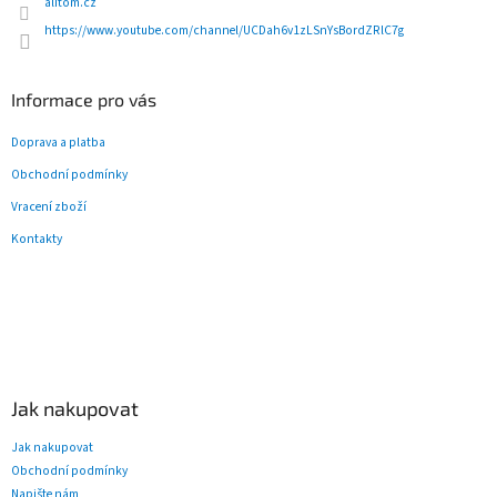
alitom.cz
ý
https://www.youtube.com/channel/UCDah6v1zLSnYsBordZRlC7g
p
i
s
u
Informace pro vás
Doprava a platba
Obchodní podmínky
Vracení zboží
Kontakty
Jak nakupovat
Jak nakupovat
Obchodní podmínky
Napište nám