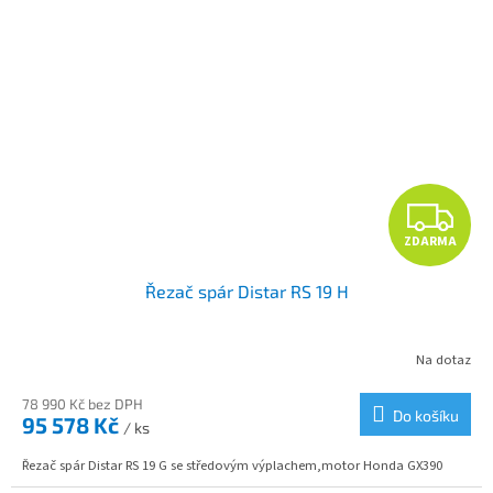
Z
ZDARMA
D
Řezač spár Distar RS 19 H
A
R
Na dotaz
M
78 990 Kč bez DPH
Do košíku
95 578 Kč
/ ks
A
Řezač spár Distar RS 19 G se středovým výplachem,motor Honda GX390