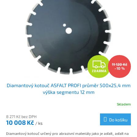
Z
11 120 Kč
–10 %
ZDARMA
D
Diamantový kotouč ASFALT PROFI průměr 500x25,4 mm
A
výška segmentu 12 mm
R
Skladem
M
8 271 Kč bez DPH
Do košíku
10 008 Kč
/ ks
A
Diamantový kotouč určený pro abrazivní materiály jako je asfalt, asfalt na