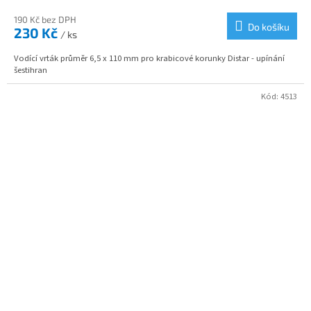
190 Kč bez DPH
Do košíku
230 Kč
/ ks
Vodící vrták průměr 6,5 x 110 mm pro krabicové korunky Distar - upínání
šestihran
Kód:
4513