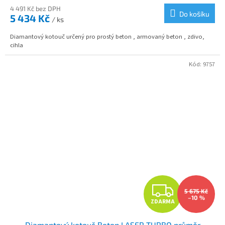
M
4 491 Kč bez DPH
Do košíku
5 434 Kč
/ ks
A
Diamantový kotouč určený pro prostý beton , armovaný beton , zdivo,
cihla
Kód:
9757
Z
5 675 Kč
–10 %
ZDARMA
D
Diamantový kotouč Beton LASER TURBO průměr