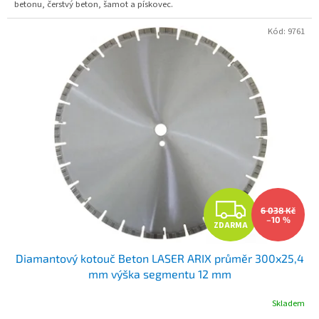
betonu, čerstvý beton, šamot a pískovec.
Kód:
9761
Z
6 038 Kč
–10 %
ZDARMA
D
Diamantový kotouč Beton LASER ARIX průměr 300x25,4
A
mm výška segmentu 12 mm
R
Skladem