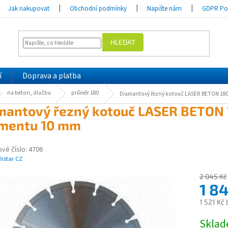
Jak nakupovat
Obchodní podmínky
Napište nám
GDPR Pod
HLEDAT
í
Doprava a platba
na beton, dlažbu
průměr 180
Diamantový řezný kotouč LASER BETON 18
mantový řezný kotouč LASER BETON
mentu 10 mm
vé číslo:
4706
Distar CZ
2 045 Kč
1 8
1 521 Kč
Měrná
Skla
cena: