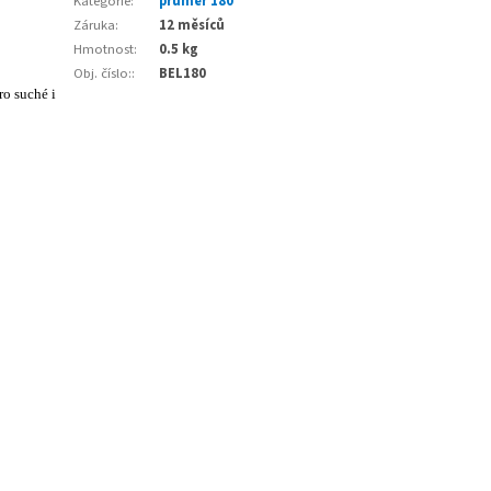
Kategorie
:
průměr 180
Záruka
:
12 měsíců
Hmotnost
:
0.5 kg
Obj. číslo:
:
BEL180
o suché i