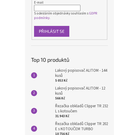
E-mail
S odesláním objednávky souhlasím s
GDPR
podmínky.
PŘIHLÁSIT SE
Top 10 produktů
Lakový popisovač ALITOM - 144
kusů
5 053 Kč
Lakový popisovač ALITOM - 12
kusů
566 Kč
Řezačka obkladů Clipper TR 232
L s kotoučem
31 943 Kč
Řezačka obkladů Clipper TR 202
E s KOTOUČEM TURBO
10 756 Kč