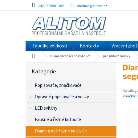
Přejít
+420 774 901 406
obchod@alitom.cz
na
obsah
Tabulka velikostí
Kontakty
Vrácení zbož
Domů
Diamantové řezné kotouče
pro úhlové brusky
P
Přeskočit
Dia
kategorie
Kategorie
o
seg
s
Popisovače, značkovače
t
Katalogo
r
Značka:
Opravné popisovače a vosky
a
n
LED svítilny
n
í
Brusné a řezné kotouče
p
Diamantové řezné kotouče
a