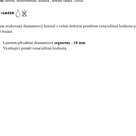
tí:
beton, železobeton, dlažba , střešní taška , cihla
em svařovaný diamantový kotouč s velmi dobrým poměrem cena/užitná hodnota pr
 řezání.
Laserem přivařené diamantové
segmenty - 10 mm
.
Vynikající poměr cena/užitná hodnota.