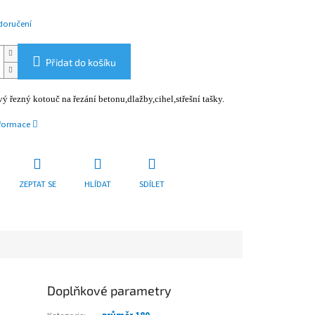
doručení
Přidat do košíku
 řezný kotouč na řezání betonu,dlažby,cihel,střešní tašky.
nformace
ZEPTAT SE
HLÍDAT
SDÍLET
Doplňkové parametry