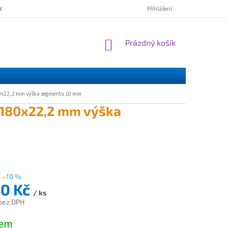
mínky ochrany osobních údajů
ESSOX - nákup na splátky
Norton Cl
Přihlášení
NÁKUPNÍ
Prázdný košík
KOŠÍK
0x22,2 mm výška segmentu 10 mm
 180x22,2 mm výška
–10 %
40 Kč
/ ks
 bez DPH
dem