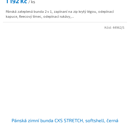
1 192 Kč
/ ks
Pánská zateplená bunda 2 v 1, zapínaní na zip krytý légou, odepínací
kapuce, fleecový límec, odepínací rukávy,...
Kód:
44962/S
Pánská zimní bunda CXS STRETCH, softshell, černá