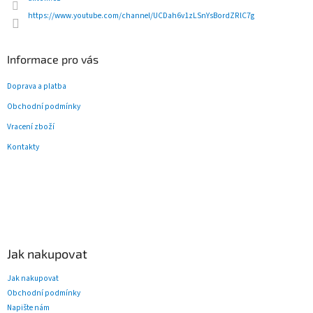
k
y
https://www.youtube.com/channel/UCDah6v1zLSnYsBordZRlC7g
v
ý
p
Informace pro vás
i
s
Doprava a platba
u
Obchodní podmínky
Vracení zboží
Kontakty
Jak nakupovat
Jak nakupovat
Obchodní podmínky
Napište nám