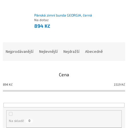
Pánská zimní bunda GEORGIA, černá
Na dotaz
894 Kč
Nejprodávanější
Nejlevnější
Nejdražší
Abecedně
Ř
a
z
e
Cena
n
í
894
Kč
1519
Kč
p
r
o
d
u
Na skladě
0
k