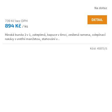
Na dotaz
DETAIL
739 Kč bez DPH
894 Kč
/ ks
Pánská bunda 2 v 1, zateplená, kapuce v límci, zesílená ramena, odepínací
rukávy s vnitřní manžetou, stahování v...
Kód:
45073/S