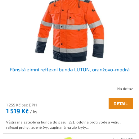
s
p
r
o
d
u
k
t
ů
Pánská zimní reflexní bunda LUTON, oranžovo-modrá
Na dotaz
DETAIL
1 255 Kč bez DPH
1 519 Kč
/ ks
Výstražná zateplená bunda do pasu, 2v1, odolná proti vodě a větru,
reflexní pruhy, lepené švy, zapínaná na zip krytý...