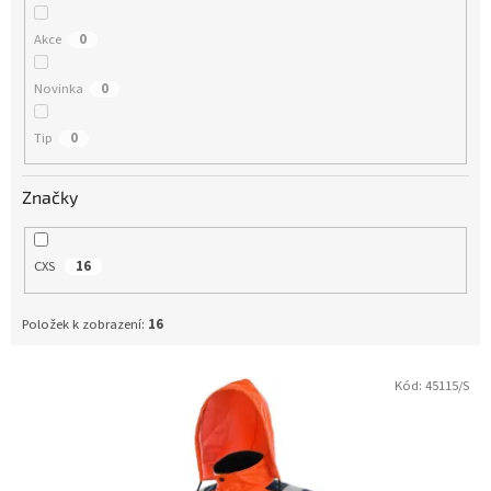
t
ů
Akce
0
Novinka
0
Tip
0
Značky
CXS
16
Položek k zobrazení:
16
Kód:
45115/S
V
ý
p
i