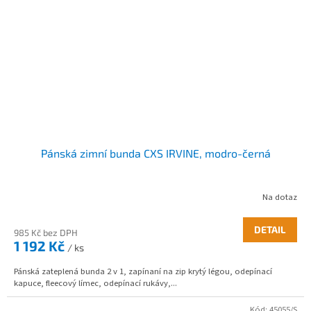
Pánská zimní bunda CXS IRVINE, modro-černá
Na dotaz
DETAIL
985 Kč bez DPH
1 192 Kč
/ ks
Pánská zateplená bunda 2 v 1, zapínaní na zip krytý légou, odepínací
kapuce, fleecový límec, odepínací rukávy,...
Kód:
45055/S