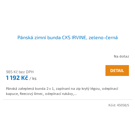
Pánská zimní bunda CXS IRVINE, zeleno-černá
Na dotaz
DETAIL
985 Kč bez DPH
1 192 Kč
/ ks
Pánská zateplená bunda 2 v 1, zapínaní na zip krytý légou, odepínací
kapuce, fleecový límec, odepínací rukávy,...
Kód:
45058/S