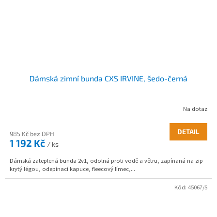
Dámská zimní bunda CXS IRVINE, šedo-černá
Na dotaz
DETAIL
985 Kč bez DPH
1 192 Kč
/ ks
Dámská zateplená bunda 2v1, odolná proti vodě a větru, zapínaná na zip
krytý légou, odepínací kapuce, fleecový límec,...
Kód:
45067/S