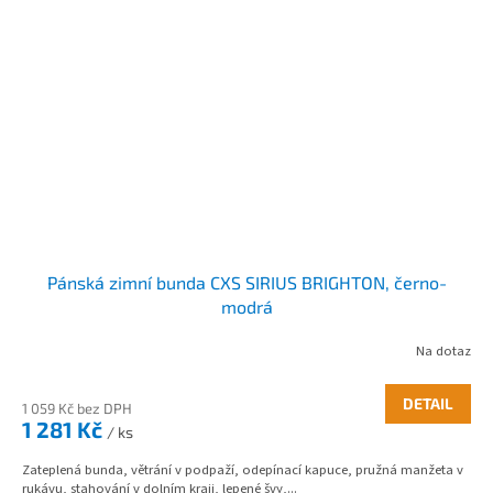
Pánská zimní bunda CXS SIRIUS BRIGHTON, černo-
modrá
Na dotaz
DETAIL
1 059 Kč bez DPH
1 281 Kč
/ ks
Zateplená bunda, větrání v podpaží, odepínací kapuce, pružná manžeta v
rukávu, stahování v dolním kraji, lepené švy,...