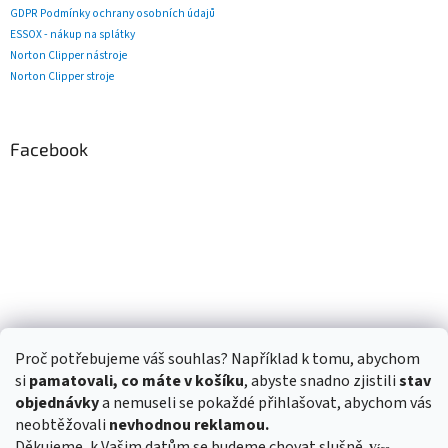
GDPR Podmínky ochrany osobních údajů
ESSOX - nákup na splátky
Norton Clipper nástroje
Norton Clipper stroje
Facebook
Proč potřebujeme váš souhlas? Například k tomu, abychom
si
pamatovali, co máte v košíku
, abyste snadno zjistili
stav
objednávky
a nemuseli se pokaždé přihlašovat, abychom vás
neobtěžovali
nevhodnou reklamou.
Děkujeme, k Vašim datům se budeme chovat slušně.