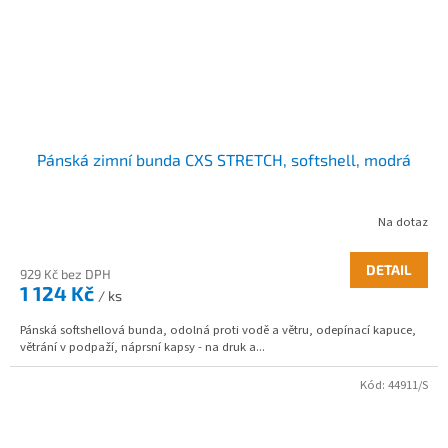
Pánská zimní bunda CXS STRETCH, softshell, modrá
Na dotaz
DETAIL
929 Kč bez DPH
1 124 Kč
/ ks
Pánská softshellová bunda, odolná proti vodě a větru, odepínací kapuce,
větrání v podpaží, náprsní kapsy - na druk a...
Kód:
44911/S