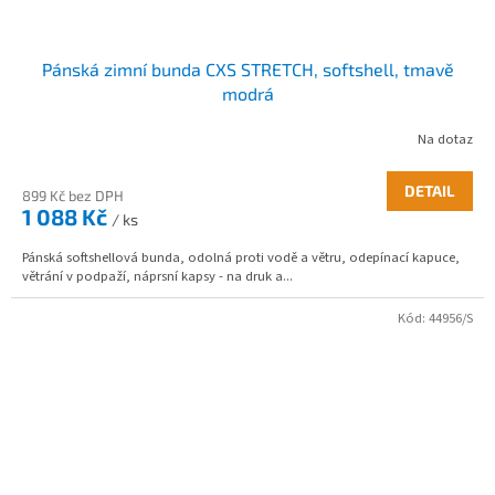
Pánská zimní bunda CXS STRETCH, softshell, tmavě
modrá
Na dotaz
DETAIL
899 Kč bez DPH
1 088 Kč
/ ks
Pánská softshellová bunda, odolná proti vodě a větru, odepínací kapuce,
větrání v podpaží, náprsní kapsy - na druk a...
Kód:
44956/S