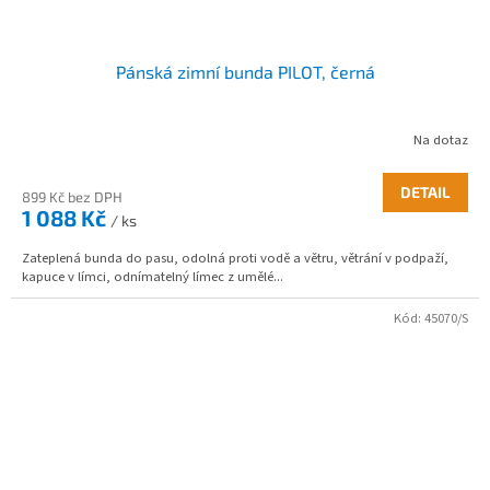
Pánská zimní bunda PILOT, černá
Na dotaz
DETAIL
899 Kč bez DPH
1 088 Kč
/ ks
Zateplená bunda do pasu, odolná proti vodě a větru, větrání v podpaží,
kapuce v límci, odnímatelný límec z umělé...
Kód:
45070/S