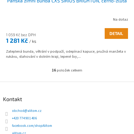
Pánská zimní bunda CXS SIRIUS BRIGHTON, černo-žlutá
Na dotaz
DETAIL
1 059 Kč bez DPH
1 281 Kč
/ ks
Zateplená bunda, větrání v podpaží, odepínací kapuce, pružná manžeta v
rukávu, stahování v dolním kraji, lepené švy,...
16
položek celkem
O
v
l
Z
á
á
d
p
Kontakt
a
a
c
t
obchod
@
alitom.cz
í
í
p
+420 774 901 406
r
facebook.com/shopAlitom
v
alitom.cz