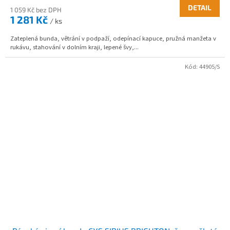
DETAIL
1 059 Kč bez DPH
1 281 Kč
/ ks
Zateplená bunda, větrání v podpaží, odepínací kapuce, pružná manžeta v
rukávu, stahování v dolním kraji, lepené švy,...
Kód:
44905/S