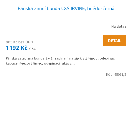
Pánská zimní bunda CXS IRVINE, hnědo-černá
Na dotaz
DETAIL
985 Kč bez DPH
1 192 Kč
/ ks
Pánská zateplená bunda 2 v 1, zapínaní na zip krytý légou, odepínací
kapuce, fleecový límec, odepínací rukávy,...
Kód:
45061/S