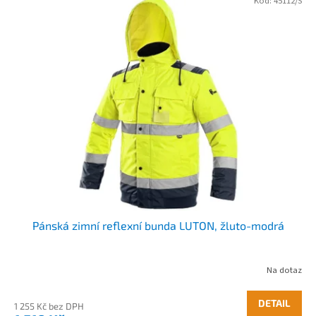
Kód:
45112/S
Pánská zimní reflexní bunda LUTON, žluto-modrá
Na dotaz
DETAIL
1 255 Kč bez DPH