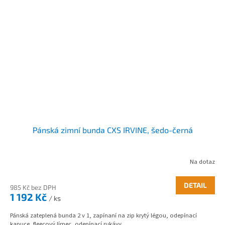
Pánská zimní bunda CXS IRVINE, šedo-černá
Na dotaz
DETAIL
985 Kč bez DPH
1 192 Kč
/ ks
Pánská zateplená bunda 2 v 1, zapínaní na zip krytý légou, odepínací
kapuce, fleecový límec, odepínací rukávy,...