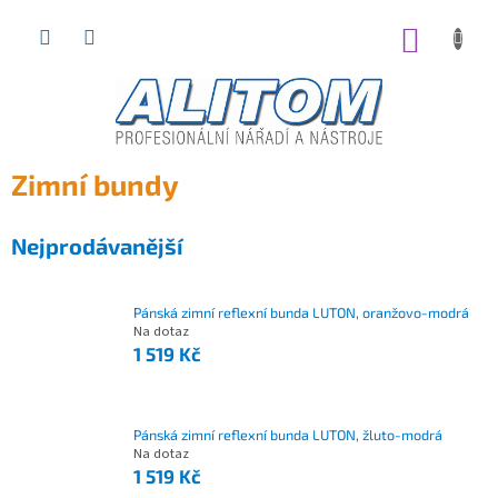
Přejít
na
NÁKUP
obsah
KOŠÍK
Zimní bundy
Nejprodávanější
Pánská zimní reflexní bunda LUTON, oranžovo-modrá
Na dotaz
1 519 Kč
Pánská zimní reflexní bunda LUTON, žluto-modrá
Na dotaz
1 519 Kč