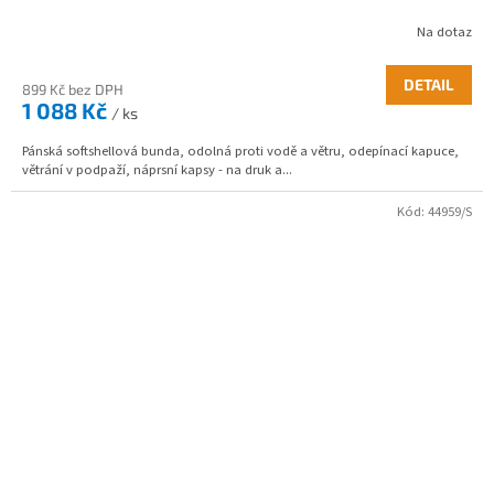
Na dotaz
DETAIL
899 Kč bez DPH
1 088 Kč
/ ks
Pánská softshellová bunda, odolná proti vodě a větru, odepínací kapuce,
větrání v podpaží, náprsní kapsy - na druk a...
Kód:
44959/S