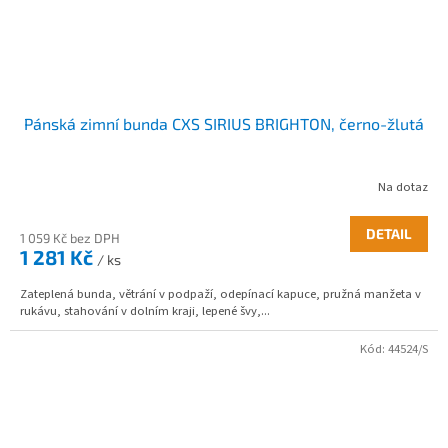
Pánská zimní bunda CXS SIRIUS BRIGHTON, černo-žlutá
Na dotaz
DETAIL
1 059 Kč bez DPH
1 281 Kč
/ ks
Zateplená bunda, větrání v podpaží, odepínací kapuce, pružná manžeta v
rukávu, stahování v dolním kraji, lepené švy,...
Kód:
44524/S