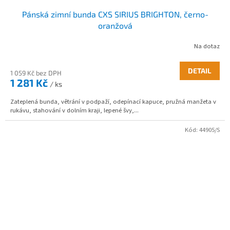
Pánská zimní bunda CXS SIRIUS BRIGHTON, černo-
oranžová
Na dotaz
DETAIL
1 059 Kč bez DPH
1 281 Kč
/ ks
Zateplená bunda, větrání v podpaží, odepínací kapuce, pružná manžeta v
rukávu, stahování v dolním kraji, lepené švy,...
Kód:
44905/S