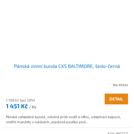
Pánská zimní bunda CXS BALTIMORE, šedo-černá
Na dotaz
DETAIL
1 199 Kč bez DPH
1 451 Kč
/ ks
Pánská zateplená bunda, odolná proti vodě a větru, odepínací kapuce,
vnitřní manžety v rukávech, plastové poutko pod...
Kód:
44521/S