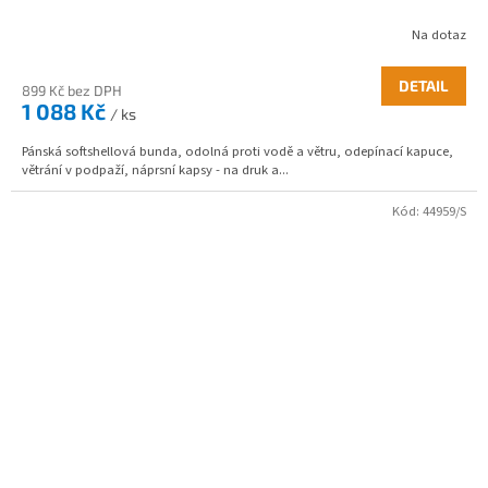
Na dotaz
DETAIL
899 Kč bez DPH
1 088 Kč
/ ks
Pánská softshellová bunda, odolná proti vodě a větru, odepínací kapuce,
větrání v podpaží, náprsní kapsy - na druk a...
Kód:
44959/S