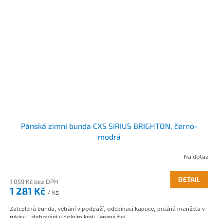
Pánská zimní bunda CXS SIRIUS BRIGHTON, černo-
modrá
Na dotaz
DETAIL
1 059 Kč bez DPH
1 281 Kč
/ ks
Zateplená bunda, větrání v podpaží, odepínací kapuce, pružná manžeta v
rukávu, stahování v dolním kraji, lepené švy,...