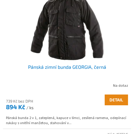
s
p
r
o
d
u
k
t
ů
Pánská zimní bunda GEORGIA, černá
Na dotaz
DETAIL
739 Kč bez DPH
894 Kč
/ ks
Pánská bunda 2 v 1, zateplená, kapuce v límci, zesílená ramena, odepínací
rukávy s vnitřní manžetou, stahování v...