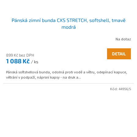
Pánská zimní bunda CXS STRETCH, softshell, tmavě
modrá
Na dotaz
DETAIL
899 Kč bez DPH
1 088 Kč
/ ks
Pánská softshellová bunda, odolná proti vodě a větru, odepínací kapuce,
větrání v podpaží, náprsní kapsy - na druk a...
Kód:
44956/S