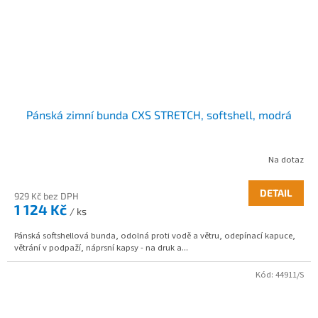
Pánská zimní bunda CXS STRETCH, softshell, modrá
Na dotaz
DETAIL
929 Kč bez DPH
1 124 Kč
/ ks
Pánská softshellová bunda, odolná proti vodě a větru, odepínací kapuce,
větrání v podpaží, náprsní kapsy - na druk a...
Kód:
44911/S