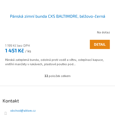
Pánská zimní bunda CXS BALTIMORE, béžovo-černá
Na dotaz
DETAIL
1 199 Kč bez DPH
1 451 Kč
/ ks
Pánská zateplená bunda, odolná proti vodě a větru, odepínací kapuce,
vnitřní manžety v rukávech, plastové poutko pod...
12
položek celkem
O
v
l
Z
á
á
d
p
Kontakt
a
a
c
t
obchod
@
alitom.cz
í