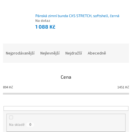
Pánská zimní bunda CXS STRETCH, softshell, černá
Na dotaz
1 088 Kč
Nejprodávanější
Nejlevnější
Nejdražší
Abecedně
Ř
a
z
e
Cena
n
í
894
Kč
1451
Kč
p
r
o
d
u
Na skladě
0
k