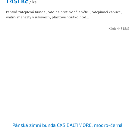
1 451 Kč
/ ks
Pánská zateplená bunda, odolná proti vodě a větru, odepínací kapuce,
vnitřní manžety v rukávech, plastové poutko pod...
Kód:
44518/S
Pánská zimní bunda CXS BALTIMORE, modro-černá