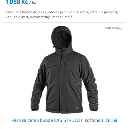
1 088 Kč
/ ks
Zateplená bunda do pasu, odolná proti vodě a větru, větrání v podpaží,
kapuce v límci, odnímatelný límec z umělé...
Kód:
44962/S
Pánská zimní bunda CXS STRETCH, softshell, černá