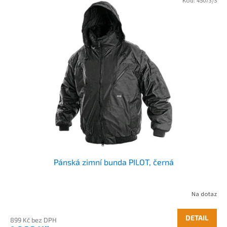
Kód:
45073/S
Pánská zimní bunda PILOT, černá
Na dotaz
DETAIL
899 Kč bez DPH