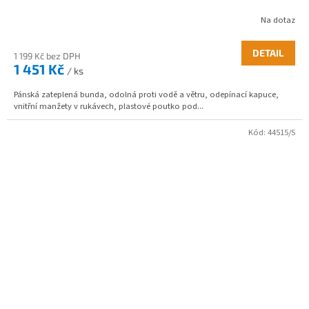
Na dotaz
DETAIL
1 199 Kč bez DPH
1 451 Kč
/ ks
Pánská zateplená bunda, odolná proti vodě a větru, odepínací kapuce,
vnitřní manžety v rukávech, plastové poutko pod...
Kód:
44515/S