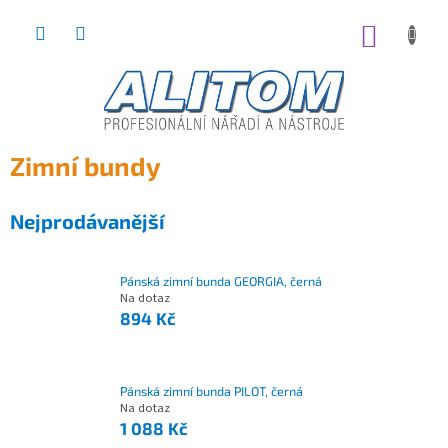
Přejít
na
NÁKUP
obsah
KOŠÍK
Zimní bundy
Nejprodávanější
Pánská zimní bunda GEORGIA, černá
Na dotaz
894 Kč
Pánská zimní bunda PILOT, černá
Na dotaz
1 088 Kč