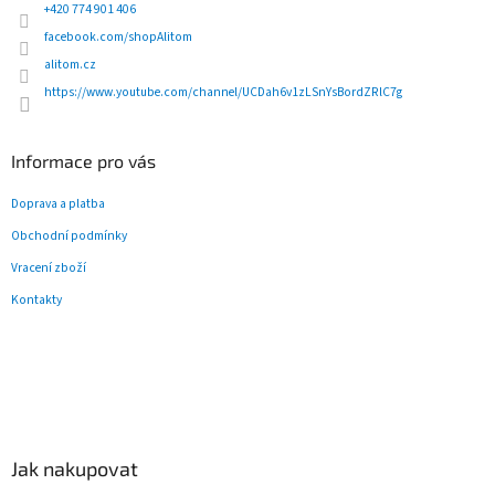
í
p
+420 774 901 406
r
facebook.com/shopAlitom
v
alitom.cz
k
y
https://www.youtube.com/channel/UCDah6v1zLSnYsBordZRlC7g
v
ý
p
Informace pro vás
i
s
Doprava a platba
u
Obchodní podmínky
Vracení zboží
Kontakty
Jak nakupovat