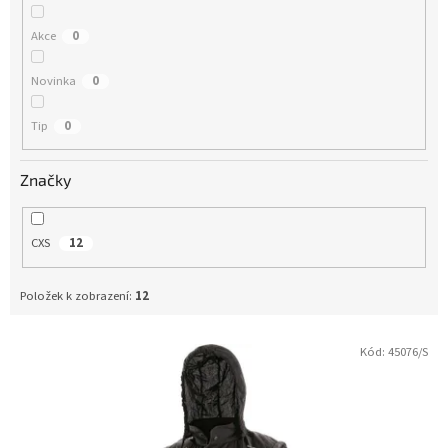
t
ů
Akce
0
Novinka
0
Tip
0
Značky
CXS
12
Položek k zobrazení:
12
Kód:
45076/S
V
ý
p
i