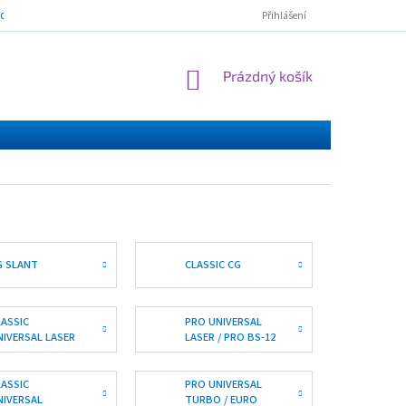
mínky ochrany osobních údajů
ESSOX - nákup na splátky
Norton Cl
Přihlášení
NÁKUPNÍ
Prázdný košík
KOŠÍK
G SLANT
CLASSIC CG
LASSIC
PRO UNIVERSAL
NIVERSAL LASER
LASER / PRO BS-12
LASSIC
PRO UNIVERSAL
NIVERSAL
TURBO / EURO