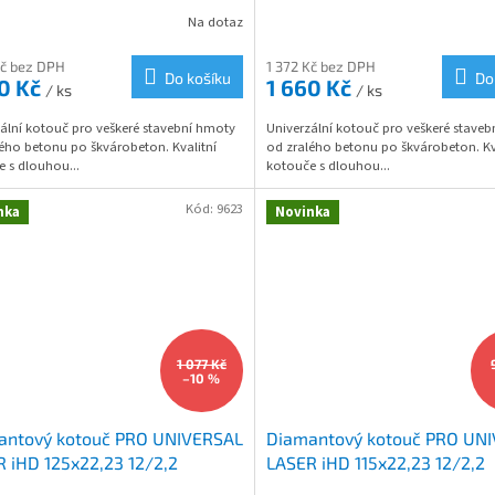
R
R
Na dotaz
M
Kč bez DPH
1 372 Kč bez DPH
Do košíku
Do
60 Kč
1 660 Kč
/ ks
/ ks
A
A
ální kotouč pro veškeré stavební hmoty
Univerzální kotouč pro veškeré stave
ého betonu po škvárobeton. Kvalitní
od zralého betonu po škvárobeton. Kv
 s dlouhou...
kotouče s dlouhou...
Kód:
9623
nka
Novinka
1 077 Kč
–10 %
antový kotouč PRO UNIVERSAL
Diamantový kotouč PRO UN
 iHD 125x22,23 12/2,2
LASER iHD 115x22,23 12/2,2