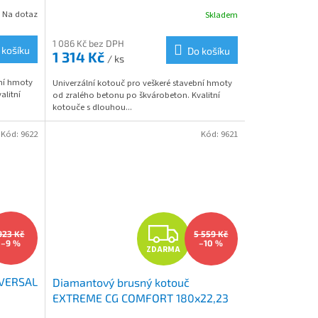
Na dotaz
Skladem
M
1 086 Kč bez DPH
 košíku
Do košíku
1 314 Kč
/ ks
bní hmoty
Univerzální kotouč pro veškeré stavební hmoty
alitní
od zralého betonu po škvárobeton. Kvalitní
kotouče s dlouhou...
Kód:
9622
Kód:
9621
Z
923 Kč
5 559 Kč
–9 %
–10 %
ZDARMA
D
IVERSAL
Diamantový brusný kotouč
A
EXTREME CG COMFORT 180x22,23
seg. 4,5