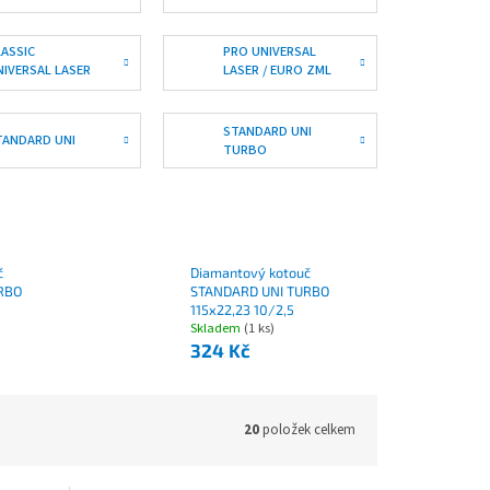
URBO / CLASSIC
JET
ET
LASSIC
PRO UNIVERSAL
NIVERSAL LASER
LASER / EURO ZML
CLASSIC BS-10
EVO
STANDARD UNI
TANDARD UNI
TURBO
č
Diamantový kotouč
RBO
STANDARD UNI TURBO
115x22,23 10/2,5
Skladem
(1 ks)
324 Kč
20
položek celkem