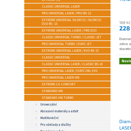
CLASSIC UNIVERSAL LASER
PRO UNIVERSAL LASER / PRO BS-12
EXTREME UNIVERSAL SILENCIO / SILENCIO
188 Kč
DUO BS -15
228
EXTREME UNIVERSAL LASER / FMD DUO
CLASSIC UNIVERSAL TURBO / CLASSIC JET
Diaman
zdivo a
PRO UNIVERSAL TURBO / EURO JET
stavebn
EXTREME UNIVERSAL LASER / DUO BS-15
CLASSIC UNIVERSAL
Novi
CLASSIC UNIVERSAL LASER / CLASSIC BS-10
PRO UNIVERSAL LASER / EURO ZML EVO
PRO UNIVERSAL LASER IHD
EXTREME CG COMFORT
STANDARD UNI
STANDARD UNI TURBO
Univerzální
Abrasivní materiály a asfalt
Multifunkční
Diam
Pro obklady a dlažby
LASER