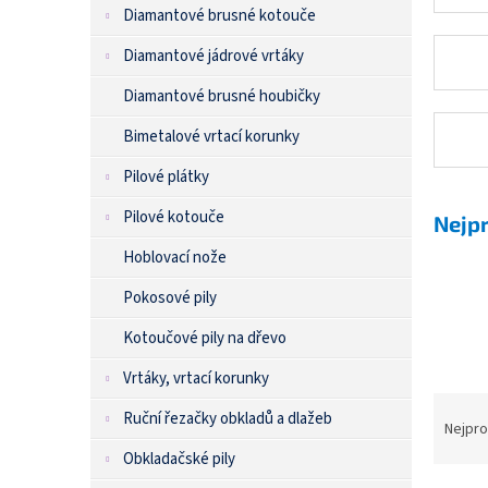
n
Diamantové brusné kotouče
e
l
Diamantové jádrové vrtáky
Diamantové brusné houbičky
Bimetalové vrtací korunky
Pilové plátky
Pilové kotouče
Nejp
Hoblovací nože
Pokosové pily
Kotoučové pily na dřevo
Vrtáky, vrtací korunky
Ruční řezačky obkladů a dlažeb
Nejpro
Ř
Obkladačské pily
a
z