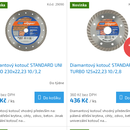
Kód:
29090
nka
Novinka
antový kotouč STANDARD UNI
Diamantový kotouč STANDA
O 230x22,23 10/3,2
TURBO 125x22,23 10/2,8
Do týdne
 bez DPH
360 Kč bez DPH
Do košíku
Do
 Kč
436 Kč
/ ks
/ ks
tový kotouč vhodný především na:
Diamantový kotouč vhodný především
střešní krytina, cihly, zdivo, beton. Jinak
pálená střešní krytina, cihly, zdivo, be
ální kotouč na...
univerzální kotouč na...