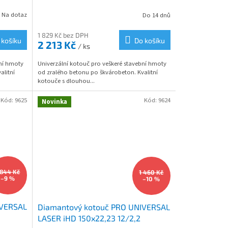
R
Na dotaz
Do 14 dnů
M
M
1 829 Kč bez DPH
 košíku
Do košíku
2 213 Kč
/ ks
A
bní hmoty
Univerzální kotouč pro veškeré stavební hmoty
alitní
od zralého betonu po škvárobeton. Kvalitní
kotouče s dlouhou...
Kód:
9625
Kód:
9624
Novinka
 844 Kč
1 460 Kč
–9 %
–10 %
IVERSAL
Diamantový kotouč PRO UNIVERSAL
LASER iHD 150x22,23 12/2,2