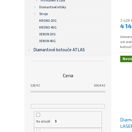
Pro kámen a žulu
Diamantové vrtáky
Stroje
3 428 
KRONO 20G
4 1
KRONO 40G
XENON 20G
Univerz
XENON 40G
od zral
kotouče
Diamantové kotouče ATLAS
Novi
Cena
228
Kč
5004
Kč
Diam
5
Na skladě
LASE