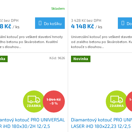
R
R
Skladem
M
Kč bez DPH
3 428 Kč bez DPH
Do košíku
Do
48 Kč
4 148 Kč
/ ks
/ ks
A
A
ální kotouč pro veškeré stavební hmoty
Univerzální kotouč pro veškeré stave
ého betonu po škvárobeton. Kvalitní
od zralého betonu po škvárobeton. Kv
 s dlouhou...
kotouče s dlouhou...
Kód:
9626
nka
Novinka
Z
Z
1 844 Kč
1
–9 %
ZDARMA
ZDARMA
D
D
antový kotouč PRO UNIVERSAL
Diamantový kotouč PRO UN
A
A
R iHD 180x30/2H 12/2,5
LASER iHD 180x22,23 12/2,5