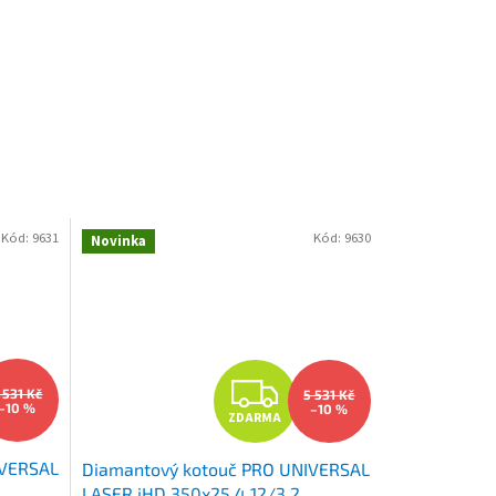
Kód:
9631
Kód:
9630
Novinka
Z
 531 Kč
5 531 Kč
–10 %
–10 %
ZDARMA
D
IVERSAL
Diamantový kotouč PRO UNIVERSAL
A
LASER iHD 350x25,4 12/3,2