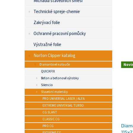
Míchadla stavebních směsí
Technické spreje-chemie
Zakrývací folie
Ochranné pracovní pomůcky
Výstražné folie
Norton Clipper katalog
Diamantové kotouče
Novi
QUICKFIX
Beton a betonové výrobky
Silencio
Stavební materiály
PRO UNIVERSAL LASER / ALFA
EXTREME UNIVERSAL TURBO
CG SLANT
CLASSIC CG
Diam
PRO CG
115x2
EXTREME CG