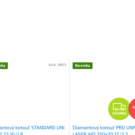
Kód:
29073
nka
Novinka
Z
5
ZDARMA
D
antový kotouč STANDARD UNI
Diamantový kotouč PRO UN
A
2,23 10/1,8
LASER iHD 350x20 12/3,2