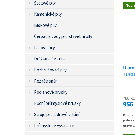
Stolové pily
e
Novi
V
n
Kamenické pily
ý
í
p
Blokové pily
p
i
r
Čerpadla vody pro stavební pily
s
o
p
d
Pásové pily
r
u
o
k
Drážkovače zdiva
d
t
Diam
Rozbrušovací pily
u
ů
TURB
k
Řezače spár
t
ů
Podlahové brusky
790 Kč
956
Ruční průmyslové brusky
Stroje pro jádrové vrtání
Diaman
pálená 
univerz
Průmyslové vysavače