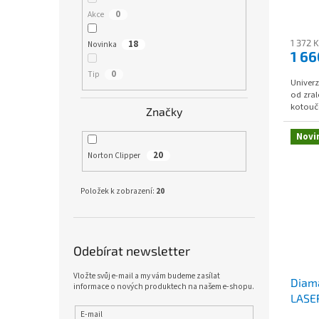
0
Akce
1 372 
18
Novinka
1 6
0
Tip
Univerz
od zral
kotouče
Značky
Novi
20
Norton Clipper
Položek k zobrazení:
20
Odebírat newsletter
Vložte svůj e-mail a my vám budeme zasílat
Diam
informace o nových produktech na našem e-shopu.
LASER
E-mail