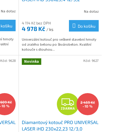
R
Na dotaz
Na dotaz
M
M
4 114 Kč bez DPH
 košíku
Do košíku
4 978 Kč
/ ks
A
bní hmoty
Univerzální kotouč pro veškeré stavební hmoty
alitní
od zralého betonu po škvárobeton. Kvalitní
kotouče s dlouhou...
Kód:
9628
Kód:
9627
Novinka
Z
 609 Kč
2 459 Kč
–10 %
–10 %
ZDARMA
D
IVERSAL
Diamantový kotouč PRO UNIVERSAL
A
LASER iHD 230x22,23 12/3,0