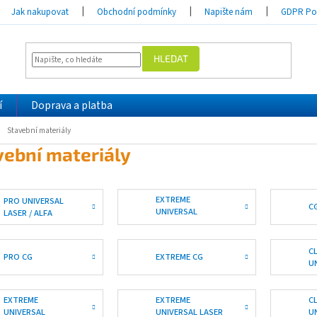
Jak nakupovat
Obchodní podmínky
Napište nám
GDPR Pod
HLEDAT
í
Doprava a platba
Stavební materiály
vební materiály
EXTREME
PRO UNIVERSAL
C
UNIVERSAL
LASER / ALFA
TURBO
C
PRO CG
EXTREME CG
U
EXTREME
EXTREME
C
UNIVERSAL
UNIVERSAL LASER
U