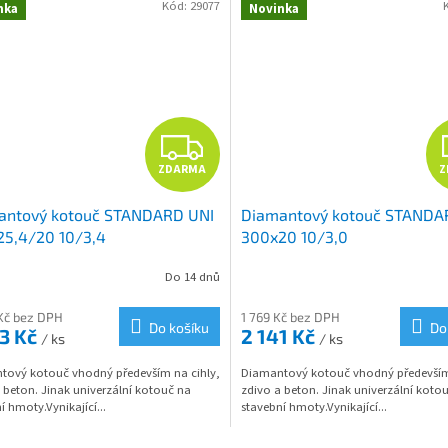
Kód:
29077
nka
Novinka
Z
ZDARMA
Z
D
antový kotouč STANDARD UNI
Diamantový kotouč STANDA
A
25,4/20 10/3,4
300x20 10/3,0
R
Do 14 dnů
M
Kč bez DPH
1 769 Kč bez DPH
Do košíku
Do
83 Kč
2 141 Kč
/ ks
/ ks
A
tový kotouč vhodný především na cihly,
Diamantový kotouč vhodný především 
 beton. Jinak univerzální kotouč na
zdivo a beton. Jinak univerzální koto
í hmoty.Vynikající...
stavební hmoty.Vynikající...