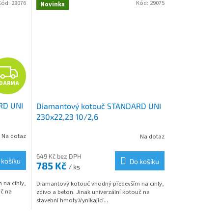
Kód:
29076
Kód:
29075
Novinka
Z
DARMA
D
RD UNI
Diamantový kotouč STANDARD UNI
A
230x22,23 10/2,6
R
Na dotaz
Na dotaz
M
649 Kč bez DPH
 košíku
Do košíku
785 Kč
/ ks
A
na cihly,
Diamantový kotouč vhodný především na cihly,
uč na
zdivo a beton. Jinak univerzální kotouč na
stavební hmoty.Vynikající...