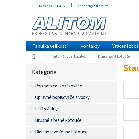
Přejít
+420 774 901 406
obchod@alitom.cz
na
obsah
Tabulka velikostí
Kontakty
Vrácení zbož
Domů
Norton Clipper katalog
Diamantové kotouče
P
Přeskočit
Sta
kategorie
Kategorie
o
s
Popisovače, značkovače
t
r
Opravné popisovače a vosky
a
n
LED svítilny
n
í
Brusné a řezné kotouče
p
Diamantové řezné kotouče
a