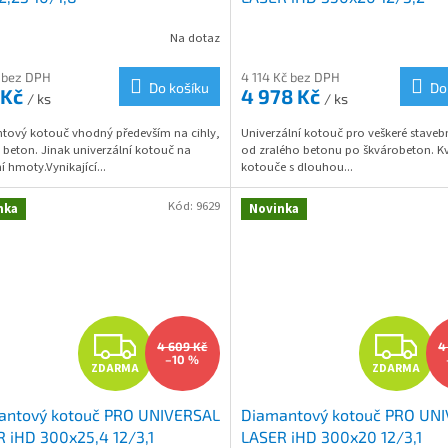
R
Na dotaz
 bez DPH
4 114 Kč bez DPH
Do košíku
Do
 Kč
4 978 Kč
/ ks
/ ks
A
tový kotouč vhodný především na cihly,
Univerzální kotouč pro veškeré stave
 beton. Jinak univerzální kotouč na
od zralého betonu po škvárobeton. Kv
í hmoty.Vynikající...
kotouče s dlouhou...
Kód:
9629
nka
Novinka
Z
Z
4 609 Kč
4
–10 %
ZDARMA
ZDARMA
D
D
antový kotouč PRO UNIVERSAL
Diamantový kotouč PRO UN
A
A
 iHD 300x25,4 12/3,1
LASER iHD 300x20 12/3,1