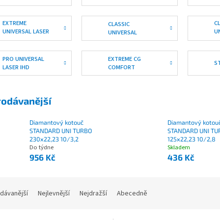
SILENCIO /
/ FMD DUO
T
SILENCIO DUO BS
J
-15
EXTREME
C
CLASSIC
UNIVERSAL LASER
U
UNIVERSAL
/ DUO BS-15
/ 
PRO UNIVERSAL
EXTREME CG
S
LASER IHD
COMFORT
rodávanější
Diamantový kotouč
Diamantový kotou
STANDARD UNI TURBO
STANDARD UNI TU
230x22,23 10/3,2
125x22,23 10/2,8
Do týdne
Skladem
956 Kč
436 Kč
dávanější
Nejlevnější
Nejdražší
Abecedně