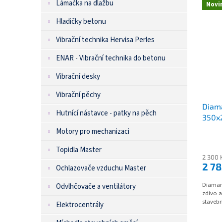
Lámačka na dlažbu
Novi
Hladičky betonu
Vibrační technika Hervisa Perles
ENAR - Vibrační technika do betonu
Vibrační desky
Vibrační pěchy
Diam
Hutnící nástavce - patky na pěch
350x
Motory pro mechanizaci
Topidla Master
2 300 
2 7
Ochlazovače vzduchu Master
Diaman
Odvlhčovače a ventilátory
zdivo a
stavebn
Elektrocentrály