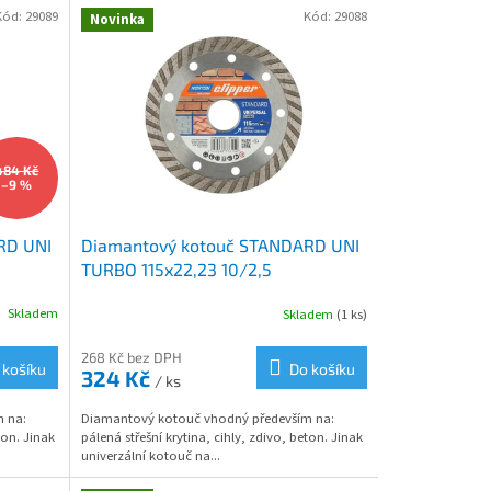
Kód:
29089
Kód:
29088
Novinka
484 Kč
–9 %
RD UNI
Diamantový kotouč STANDARD UNI
TURBO 115x22,23 10/2,5
Skladem
Skladem
(1 ks)
268 Kč bez DPH
 košíku
Do košíku
324 Kč
/ ks
 na:
Diamantový kotouč vhodný především na:
ton. Jinak
pálená střešní krytina, cihly, zdivo, beton. Jinak
univerzální kotouč na...