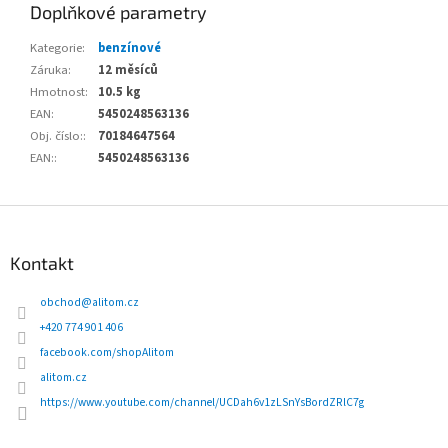
Doplňkové parametry
Kategorie
:
benzínové
Záruka
:
12 měsíců
Hmotnost
:
10.5 kg
EAN
:
5450248563136
Obj. číslo:
:
70184647564
EAN:
:
5450248563136
Z
á
p
Kontakt
a
t
obchod
@
alitom.cz
í
+420 774 901 406
facebook.com/shopAlitom
alitom.cz
https://www.youtube.com/channel/UCDah6v1zLSnYsBordZRlC7g