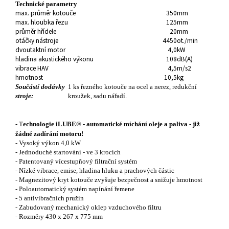
Technické parametry
max. průměr kotouče
350
mm
max. hloubka řezu
125
mm
průměr hřídele
20
mm
otáčky nástroje
4450
ot./min
dvoutaktní motor
4,0
kW
hladina akustického výkonu
108
dB(A)
vibrace HAV
4,5
m/s2
hmotnost
10,5
kg
Součástí dodávky
1 ks řezného kotouče na ocel a nerez, redukční
stroje:
kroužek, sadu nářadí.
- T
echnologie
iLUBE®
- automatické míchání oleje a paliva - již
žádné zadírání motoru!
- Vysoký výkon 4,0 kW
- Jednoduché startování - ve 3 krocích
- Patentovaný vícestupňový filtrační systém
- Nízké vibrace, emise, hladina hluku a prachových částic
- Magnezitový kryt kotouče zvyšuje bezpečnost a snižuje hmotnost
- Poloautomatický systém napínání řemene
- 5 antivibračních pružin
- Zabudovaný mechanický oklep vzduchového filtru
- Rozměry 430 x 267 x 775 mm