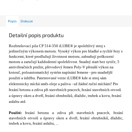
Popis
Diskuze
Detailní popis produktu
Rozbrušovací pila CP 514-350 iLUBE® je spolehlivý stroj s
jedinečným výkonem motoru. Vysoký výkon pro hladké a rychlé řezy s
funkcemi, které prodlužují životnost motoru, zabraňují poškození
motoru a zaručují každodenní spolehlivost. Snadný start bez sytiče, 5
antivibračních pružin, převodový řemen Poly-V přenáší výkon na
kotouč, poloautomatický systém napínání řemene - pro snadnější
použití a údržbu. Patentované verze
iLUBE® kde si stroj sám
elektronicky míchá směs oleje a paliva - už žádné ruční míchání! Pro
řezání betonu a zdiva při stavebních pracech, řezání stavebních otvorů
a úpravy oken a dveří, řezání obrubníků, dlaždic, trubek a kovu, řezání
asfaltu atd.
Použití:
řezání betonu a zdiva při stavebních pracech, řezání
stavebních otvorů a úpravy oken a dveří, řezání obrubníků, dlaždic,
trubek a kovu, řezání asfaltu, ...