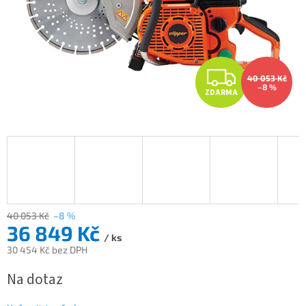
Z
40 053 Kč
–8 %
ZDARMA
D
A
R
M
A
40 053 Kč
–8 %
36 849 Kč
/ ks
30 454 Kč bez DPH
Měrná
Na dotaz
cena: