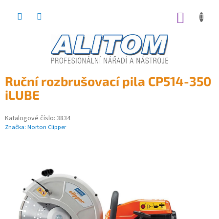
Přejít
na
NÁKUP
obsah
KOŠÍK
Ruční rozbrušovací pila CP514-350
iLUBE
Katalogové číslo:
3834
Značka:
Norton Clipper