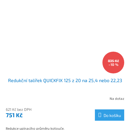
835 Kč
–10 %
Redukční talířek QUICKFIX 125 z 20 na 25,4 nebo 22,23
Na dotaz
621 Kč bez DPH
751 Kč
Do košíku
Redukce upínacího průměru kotouče.