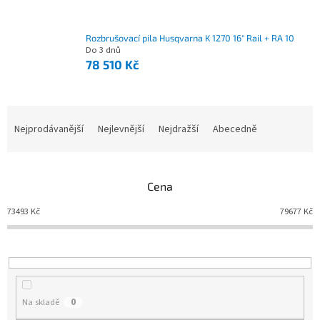
Rozbrušovací pila Husqvarna K 1270 16" Rail + RA 10
Do 3 dnů
78 510 Kč
Nejprodávanější
Nejlevnější
Nejdražší
Abecedně
Ř
a
z
e
Cena
n
í
73493
Kč
79677
Kč
p
r
o
d
u
Na skladě
0
k