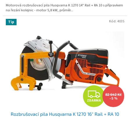
A
Motorová rozbrušovací pila Husqvarna K 1270 14" Rail + RA 10 s přípravkem
na řezání kolejnic - motor 5,8 kW, průměr...
Kód:
4035
Tip
Z
82 642 Kč
–5 %
ZDARMA
D
Rozbrušovací pila Husqvarna K 1270 16" Rail + RA 10
A