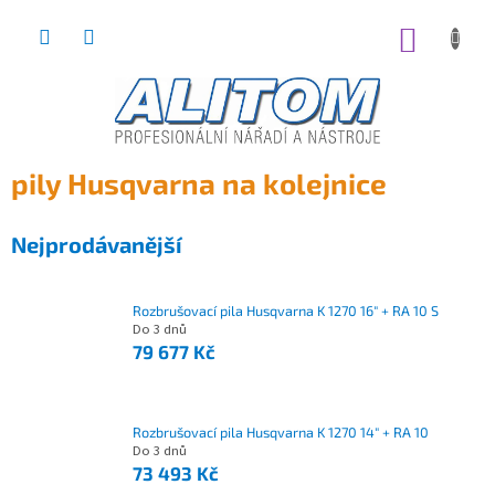
Přejít
na
NÁKUP
obsah
KOŠÍK
pily Husqvarna na kolejnice
Nejprodávanější
Rozbrušovací pila Husqvarna K 1270 16" + RA 10 S
Do 3 dnů
79 677 Kč
Rozbrušovací pila Husqvarna K 1270 14" + RA 10
Do 3 dnů
73 493 Kč