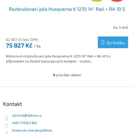
D
Rozbrušovací pila Husqvarna K 1270 14" Rail + RA 10 S
A
R
Do 3 dnů
M
62 667 Kč bez DPH
Do košíku
75 827 Kč
/ ks
A
Motorová rozbrušovací pila Husqvarna K 1270 14" Rail + RA 10 S s
přípravkem na řezání tramvajových kolejnic - motor...
4
položek celkem
O
v
l
Z
á
á
d
p
Kontakt
a
a
c
t
obchod
@
alitom.cz
í
í
p
+420 774 901 406
r
facebook.com/shopAlitom