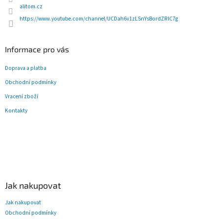
v
alitom.cz
k
y
https://www.youtube.com/channel/UCDah6v1zLSnYsBordZRlC7g
v
ý
p
Informace pro vás
i
s
Doprava a platba
u
Obchodní podmínky
Vracení zboží
Kontakty
Jak nakupovat
Jak nakupovat
Obchodní podmínky