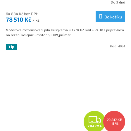
R
Do 3 dnů
M
64 884 Kč bez DPH
Do košíku
78 510 Kč
/ ks
A
Motorová rozbrušovací pila Husqvarna K 1270 16" Rail + RA 10 s přípravkem
na řezání kolejnic - motor 5,8 kW,průměr...
Kód:
4034
Tip
Z
79 817 Kč
–5 %
ZDARMA