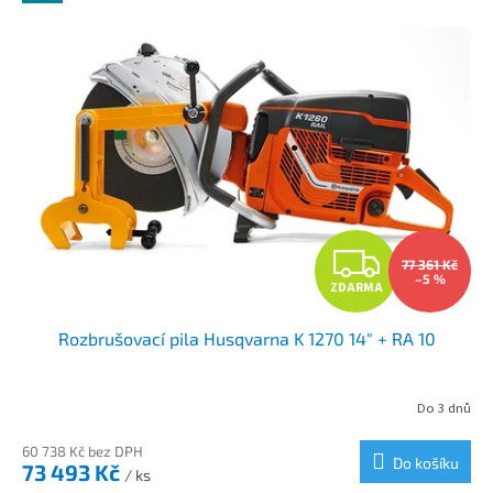
Z
77 361 Kč
–5 %
ZDARMA
D
Rozbrušovací pila Husqvarna K 1270 14" + RA 10
A
R
Do 3 dnů
M
60 738 Kč bez DPH
Do košíku
73 493 Kč
/ ks