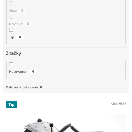
t
ů
Akce
0
Novinka
0
Tip
4
Značky
Husqvarna
4
Položek k zobrazení:
4
Kód:
9566
Tip
V
ý
p
i