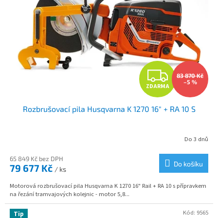
s
p
r
o
d
u
Z
k
83 870 Kč
t
–5 %
ZDARMA
D
ů
Rozbrušovací pila Husqvarna K 1270 16" + RA 10 S
A
R
Do 3 dnů
M
65 849 Kč bez DPH
Do košíku
79 677 Kč
/ ks
A
Motorová rozbrušovací pila Husqvarna K 1270 16" Rail + RA 10 s přípravkem
na řezání tramvajových kolejnic - motor 5,8...
Kód:
9565
Tip