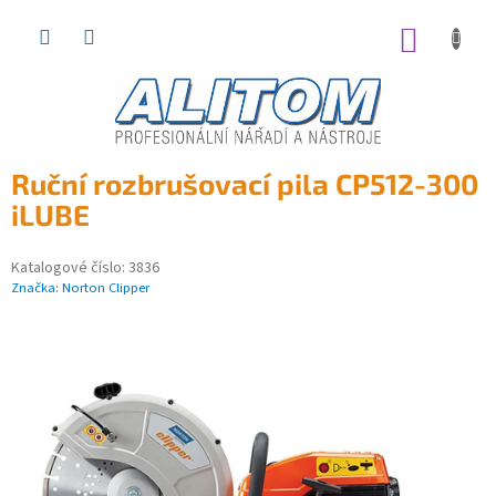
Přejít
na
NÁKUP
obsah
KOŠÍK
Ruční rozbrušovací pila CP512-300
iLUBE
Katalogové číslo:
3836
Značka:
Norton Clipper