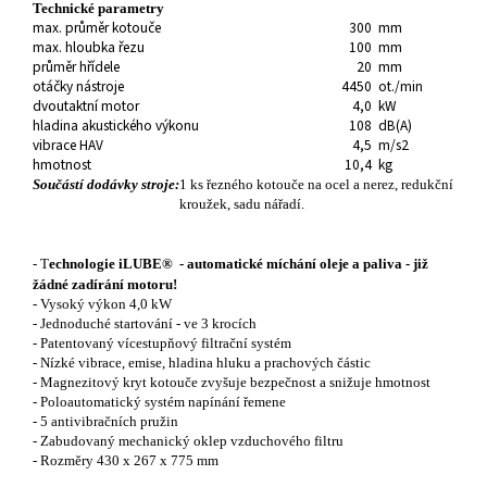
Technické parametry
max. průměr kotouče
300
mm
max. hloubka řezu
100
mm
průměr hřídele
20
mm
otáčky nástroje
4450
ot./min
dvoutaktní motor
4,0
kW
hladina akustického výkonu
108
dB(A)
vibrace HAV
4,5
m/s2
hmotnost
10,4
kg
Součástí dodávky stroje:
1 ks řezného kotouče na ocel a nerez, redukční
kroužek, sadu nářadí.
- T
echnologie
iLUBE®
- automatické míchání oleje a paliva - již
žádné zadírání motoru!
- Vysoký výkon 4,0 kW
- Jednoduché startování - ve 3 krocích
- Patentovaný vícestupňový filtrační systém
- Nízké vibrace, emise, hladina hluku a prachových částic
- Magnezitový kryt kotouče zvyšuje bezpečnost a snižuje hmotnost
- Poloautomatický systém napínání řemene
- 5 antivibračních pružin
- Zabudovaný mechanický oklep vzduchového filtru
- Rozměry 430 x 267 x 775 mm