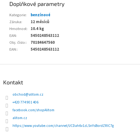
Doplňkové parametry
Kategorie
:
benzínové
Záruka
:
12 měsíců
Hmotnost
:
10.4 kg
EAN
:
5450248563112
Obj. číslo:
:
70184647560
EAN:
:
5450248563112
Z
á
p
Kontakt
a
t
obchod
@
alitom.cz
í
+420 774 901 406
facebook.com/shopAlitom
alitom.cz
https://www.youtube.com/channel/UCDah6v1zLSnYsBordZRlC7g