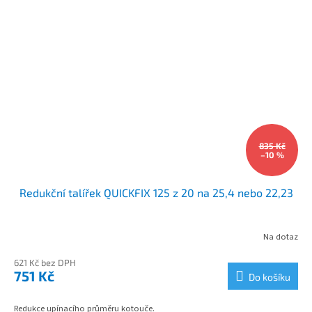
835 Kč
–10 %
Redukční talířek QUICKFIX 125 z 20 na 25,4 nebo 22,23
Na dotaz
621 Kč bez DPH
751 Kč
Do košíku
Redukce upínacího průměru kotouče.