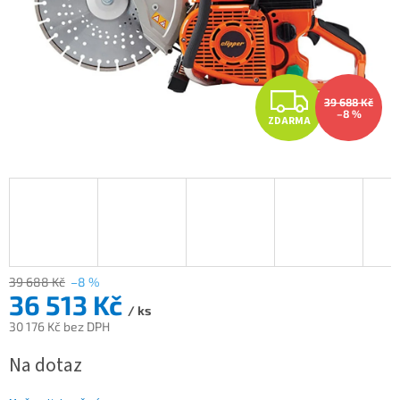
Z
39 688 Kč
–8 %
ZDARMA
D
A
R
M
A
39 688 Kč
–8 %
36 513 Kč
/ ks
30 176 Kč bez DPH
Měrná
Na dotaz
cena: