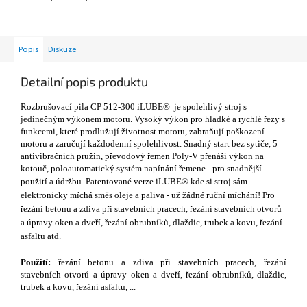
Popis
Diskuze
Detailní popis produktu
Rozbrušovací pila CP 512-300 iLUBE® je spolehlivý stroj s
jedinečným výkonem motoru. Vysoký výkon pro hladké a rychlé řezy s
funkcemi, které prodlužují životnost motoru, zabraňují poškození
motoru a zaručují každodenní spolehlivost. Snadný start bez sytiče, 5
antivibračních pružin, převodový řemen Poly-V přenáší výkon na
kotouč, poloautomatický systém napínání řemene - pro snadnější
použití a údržbu. Patentované verze
iLUBE® kde si stroj sám
elektronicky míchá směs oleje a paliva - už žádné ruční míchání! Pro
řezání betonu a zdiva při stavebních pracech, řezání stavebních otvorů
a úpravy oken a dveří, řezání obrubníků, dlaždic, trubek a kovu, řezání
asfaltu atd.
Použití:
řezání betonu a zdiva při stavebních pracech, řezání
stavebních otvorů a úpravy oken a dveří, řezání obrubníků, dlaždic,
trubek a kovu, řezání asfaltu, ...