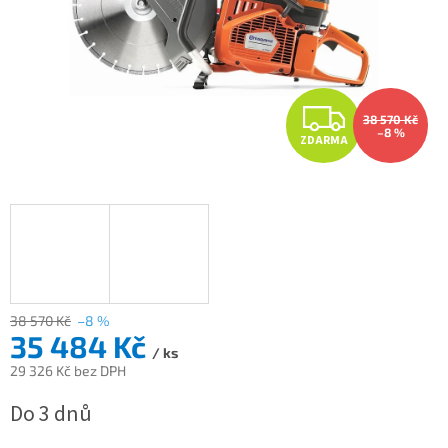
Z
38 570 Kč
–8 %
ZDARMA
D
A
R
M
A
38 570 Kč
–8 %
35 484 Kč
/ ks
29 326 Kč bez DPH
Měrná
Do 3 dnů
cena: