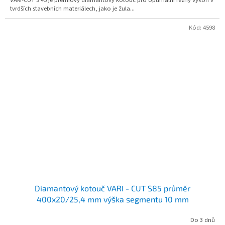
VARI-CUT S 45 je prémiový diamantový kotouč pro optimální řezný výkon v
tvrdších stavebních materiálech, jako je žula...
Kód:
4598
Diamantový kotouč VARI - CUT S85 průměr
400x20/25,4 mm výška segmentu 10 mm
Do 3 dnů