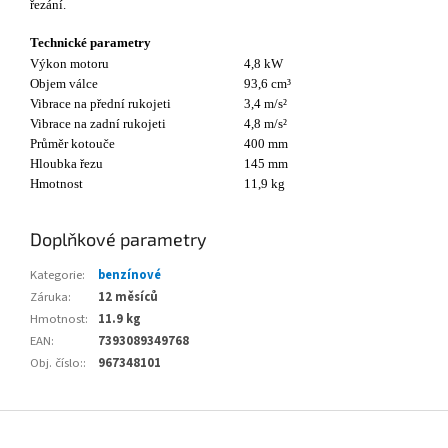
řezání.
Technické parametry
Výkon motoru
4,8 kW
Objem válce
93,6 cm³
Vibrace na přední rukojeti
3,4 m/s²
Vibrace na zadní rukojeti
4,8 m/s²
Průměr kotouče
400 mm
Hloubka řezu
145 mm
Hmotnost
11,9 kg
Doplňkové parametry
Kategorie
:
benzínové
Záruka
:
12 měsíců
Hmotnost
:
11.9 kg
EAN
:
7393089349768
Obj. číslo:
:
967348101
Z
á