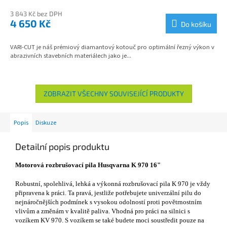
3 843 Kč bez DPH
4 650 Kč
Do košíku
VARI-CUT je náš prémiový diamantový kotouč pro optimální řezný výkon v
abrazivních stavebních materiálech jako je...
ZOBRAZIT VŠECHNY SOUVISEJÍCÍ PRODUKTY
Popis
Diskuze
Detailní popis produktu
Motorová rozbrušovací pila Husqvarna K 970 16"
Robustní, spolehlivá, lehká a výkonná rozbrušovací pila K 970 je vždy
připravena k práci. Ta pravá, jestliže potřebujete univerzální pilu do
nejnáročnějších podmínek s vysokou odolností proti povětrnostním
vlivům a změnám v kvalitě paliva. Vhodná pro práci na silnici s
vozíkem KV 970. S vozíkem se také budete moci soustředit pouze na