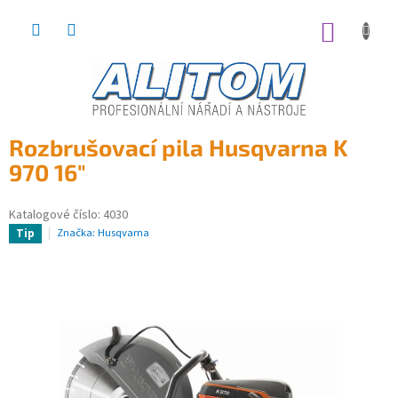
Přejít
na
NÁKUP
obsah
KOŠÍK
Rozbrušovací pila Husqvarna K
970 16"
Katalogové číslo:
4030
Značka:
Husqvarna
Tip