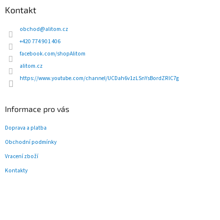
p
Kontakt
a
t
obchod
@
alitom.cz
í
+420 774 901 406
facebook.com/shopAlitom
alitom.cz
https://www.youtube.com/channel/UCDah6v1zLSnYsBordZRlC7g
Informace pro vás
Doprava a platba
Obchodní podmínky
Vracení zboží
Kontakty