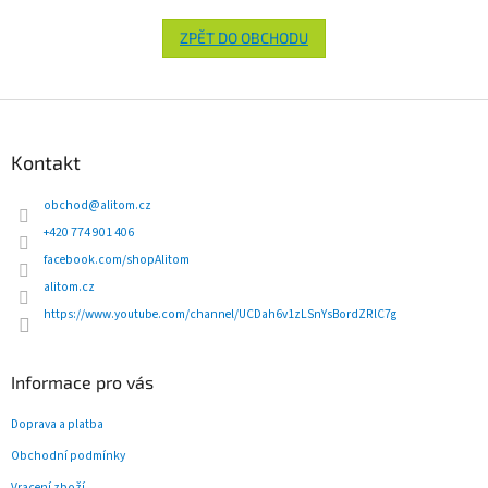
ZPĚT DO OBCHODU
Z
á
p
Kontakt
a
t
obchod
@
alitom.cz
í
+420 774 901 406
facebook.com/shopAlitom
alitom.cz
https://www.youtube.com/channel/UCDah6v1zLSnYsBordZRlC7g
Informace pro vás
Doprava a platba
Obchodní podmínky
Vracení zboží