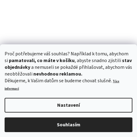
Proč potřebujeme váš souhlas? Například k tomu, abychom
si
pamatovali, co máte v košíku
, abyste snadno zjistili
stav
objednávky
a nemuseli se pokaždé přihlašovat, abychom vás
neobtěžovali
nevhodnou reklamou.
Děkujeme, k Vašim datům se budeme chovat slušně.
Více
informací
Nastavení
Vytvořil Shoptet
Souhlasím
Copyright 2026
ALITOM
. Všechna práva vyhrazena.
Upravit nastavení cookies