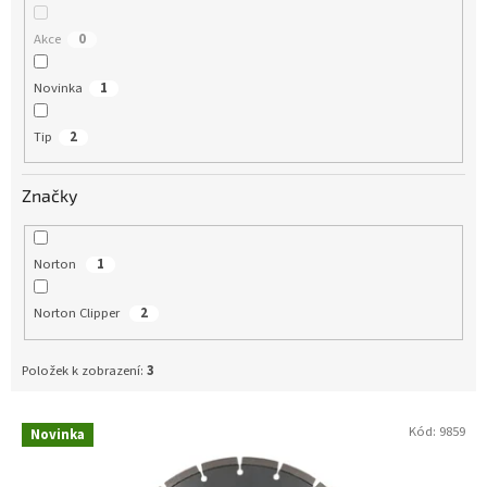
t
ů
Akce
0
Novinka
1
Tip
2
Značky
Norton
1
Norton Clipper
2
Položek k zobrazení:
3
Kód:
9859
Novinka
V
ý