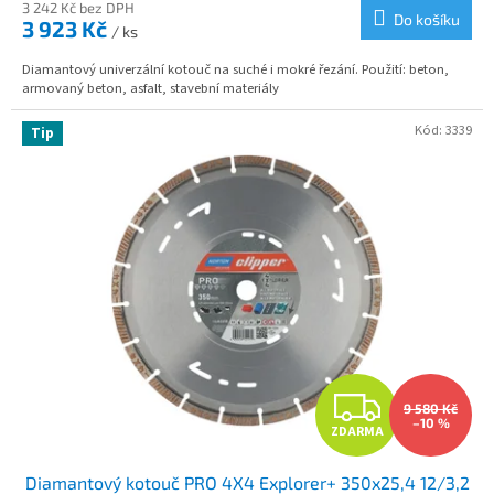
3 242 Kč bez DPH
Do košíku
3 923 Kč
/ ks
Diamantový univerzální kotouč na suché i mokré řezání. Použití: beton,
armovaný beton, asfalt, stavební materiály
Kód:
3339
Tip
Z
9 580 Kč
–10 %
ZDARMA
D
Diamantový kotouč PRO 4X4 Explorer+ 350x25,4 12/3,2