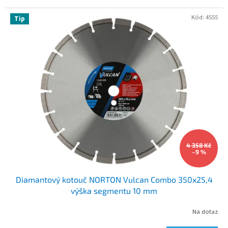
Kód:
4555
Tip
4 358 Kč
–9 %
Diamantový kotouč NORTON Vulcan Combo 350x25,4
výška segmentu 10 mm
Na dotaz