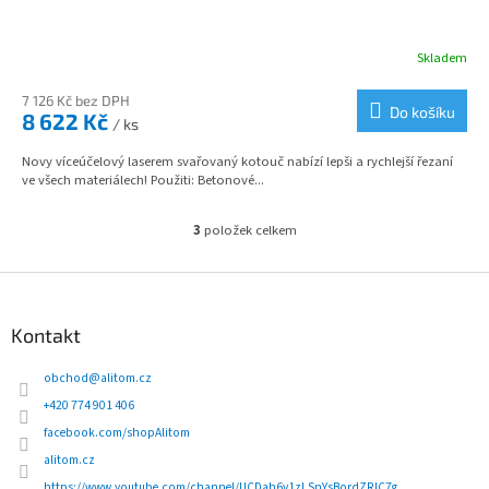
A
R
Skladem
M
7 126 Kč bez DPH
Do košíku
8 622 Kč
/ ks
A
Novy víceúčelový laserem svařovaný kotouč nabízí lepši a rychlejší řezaní
ve všech materiálech! Použiti: Betonové...
3
položek celkem
O
v
l
Z
á
á
d
p
Kontakt
a
a
c
t
obchod
@
alitom.cz
í
í
p
+420 774 901 406
r
facebook.com/shopAlitom
v
alitom.cz
k
y
https://www.youtube.com/channel/UCDah6v1zLSnYsBordZRlC7g