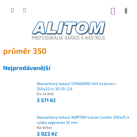
Přejít
na
NÁKUP
obsah
KOŠÍK
průměr 350
Nejprodávanější
Diamantový kotouč STANDARD 4X4 Explorer+
350x25,4/20 10/2,8
Do 14 dnů
3 571 Kč
Diamantový kotouč NORTON Vulcan Combo 350x25,4
výška segmentu 10 mm
Na dotaz
3 923 Kč