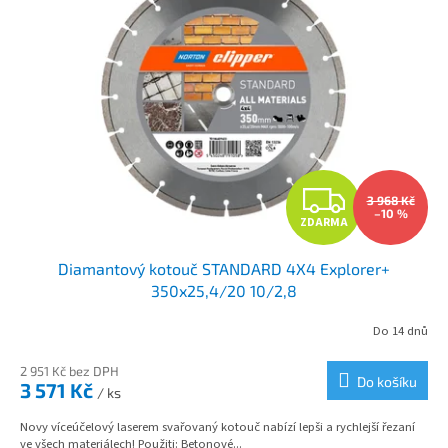
p
i
s
p
r
o
d
u
Z
k
3 968 Kč
t
–10 %
ZDARMA
D
ů
Diamantový kotouč STANDARD 4X4 Explorer+
A
350x25,4/20 10/2,8
R
Do 14 dnů
M
2 951 Kč bez DPH
Do košíku
3 571 Kč
/ ks
A
Novy víceúčelový laserem svařovaný kotouč nabízí lepši a rychlejší řezaní
ve všech materiálech! Použiti: Betonové...