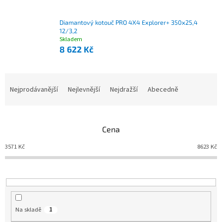
Diamantový kotouč PRO 4X4 Explorer+ 350x25,4
12/3,2
Skladem
8 622 Kč
Nejprodávanější
Nejlevnější
Nejdražší
Abecedně
Ř
a
z
e
Cena
n
í
3571
Kč
8623
Kč
p
r
o
d
u
Na skladě
1
k