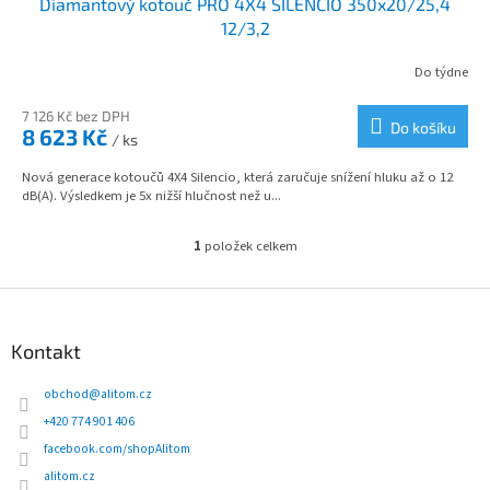
Diamantový kotouč PRO 4X4 SILENCIO 350x20/25,4
A
12/3,2
R
Do týdne
M
7 126 Kč bez DPH
Do košíku
8 623 Kč
/ ks
A
Nová generace kotoučů 4X4 Silencio, která zaručuje snížení hluku až o 12
dB(A). Výsledkem je 5x nižší hlučnost než u...
1
položek celkem
O
v
l
Z
á
á
d
p
Kontakt
a
a
c
t
obchod
@
alitom.cz
í
í
p
+420 774 901 406
r
facebook.com/shopAlitom
v
alitom.cz
k