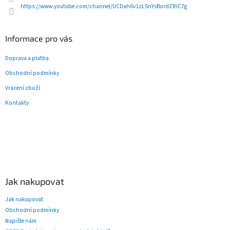
y
https://www.youtube.com/channel/UCDah6v1zLSnYsBordZRlC7g
v
ý
p
Informace pro vás
i
s
Doprava a platba
u
Obchodní podmínky
Vracení zboží
Kontakty
Jak nakupovat
Jak nakupovat
Obchodní podmínky
Napište nám