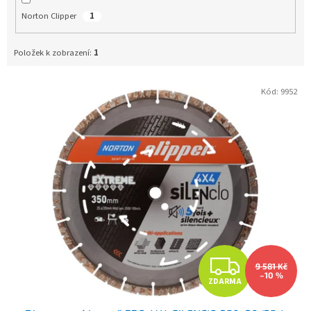
Norton Clipper
1
Položek k zobrazení:
1
Kód:
9952
V
ý
p
i
s
p
r
o
d
u
Z
k
9 581 Kč
t
–10 %
ZDARMA
D
ů