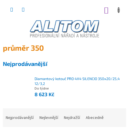
Přejít
na
NÁKUP
obsah
KOŠÍK
průměr 350
Nejprodávanější
Diamantový kotouč PRO 4X4 SILENCIO 350x20/25,4
12/3,2
Do týdne
8 623 Kč
Nejprodávanější
Nejlevnější
Nejdražší
Abecedně
Ř
a