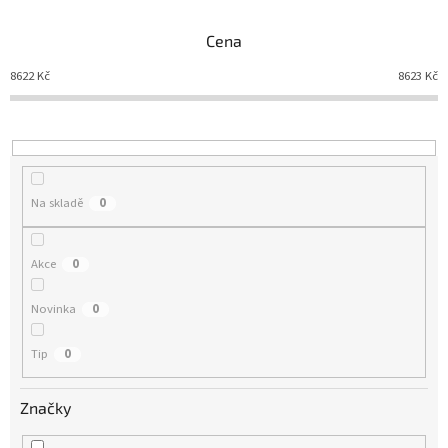
z
e
Cena
n
í
8622
Kč
8623
Kč
p
r
o
d
u
Na skladě
0
k
t
ů
Akce
0
Novinka
0
Tip
0
Značky