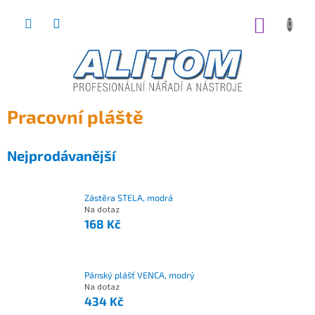
Přejít
na
NÁKUP
obsah
KOŠÍK
Pracovní pláště
Nejprodávanější
Zástěra STELA, modrá
Na dotaz
168 Kč
Pánský plášť VENCA, modrý
Na dotaz
434 Kč