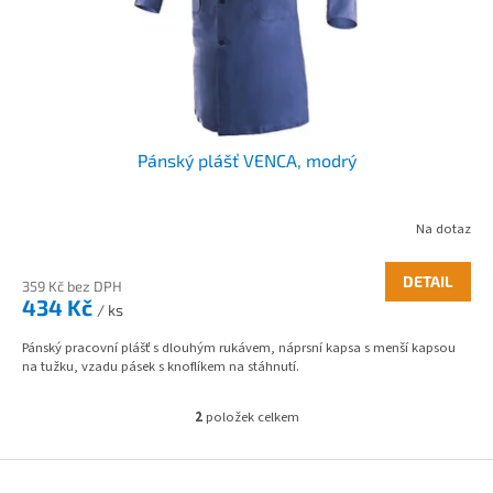
Pánský plášť VENCA, modrý
Na dotaz
DETAIL
359 Kč bez DPH
434 Kč
/ ks
Pánský pracovní plášť s dlouhým rukávem, náprsní kapsa s menší kapsou
na tužku, vzadu pásek s knoflíkem na stáhnutí.
2
položek celkem
O
v
l
Z
á