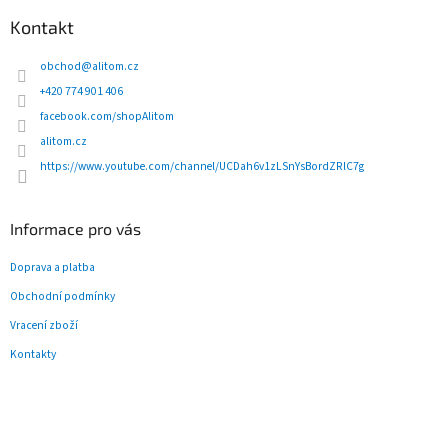
á
d
p
Kontakt
a
a
c
t
obchod
@
alitom.cz
í
í
p
+420 774 901 406
r
facebook.com/shopAlitom
v
alitom.cz
k
y
https://www.youtube.com/channel/UCDah6v1zLSnYsBordZRlC7g
v
ý
p
Informace pro vás
i
s
Doprava a platba
u
Obchodní podmínky
Vracení zboží
Kontakty