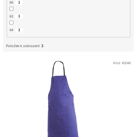
60
1
62
1
64
1
Položek k zobrazení:
2
Kód:
45040
V
ý
p
i
s
p
r
o
d
u