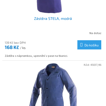
k
t
ů
Zástěra STELA, modrá
Na dotaz
139 Kč bez DPH
Do košíku
168 Kč
/ ks
Zástěra s náprsenkou, upevnění v pase na tkanici.
Kód:
45037/46