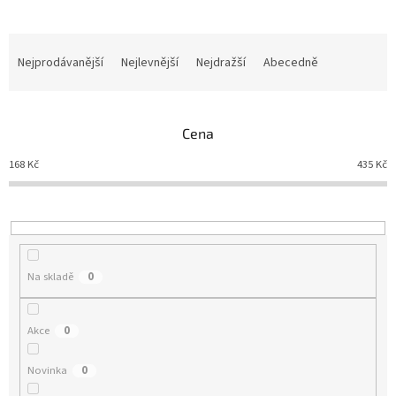
Nejprodávanější
Nejlevnější
Nejdražší
Abecedně
Ř
a
z
e
Cena
n
í
168
Kč
435
Kč
p
r
o
d
u
Na skladě
0
k
t
ů
Akce
0
Novinka
0