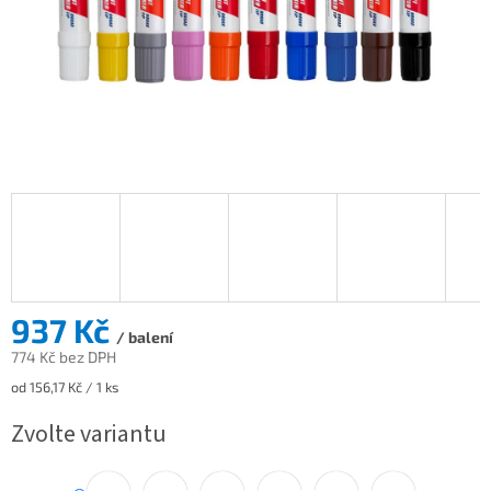
937 Kč
/ balení
774 Kč bez DPH
Měrná
od 156,17 Kč / 1 ks
cena:
Zvolte variantu