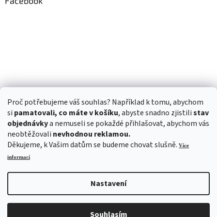
Facebook
Proč potřebujeme váš souhlas? Například k tomu, abychom
si
pamatovali, co máte v košíku
, abyste snadno zjistili
stav
objednávky
a nemuseli se pokaždé přihlašovat, abychom vás
neobtěžovali
nevhodnou reklamou.
Děkujeme, k Vašim datům se budeme chovat slušně.
Více
informací
Nastavení
Vytvořil Shoptet
Souhlasím
Copyright 2026
ALITOM
. Všechna práva vyhrazena.
Upravit nastavení cookies