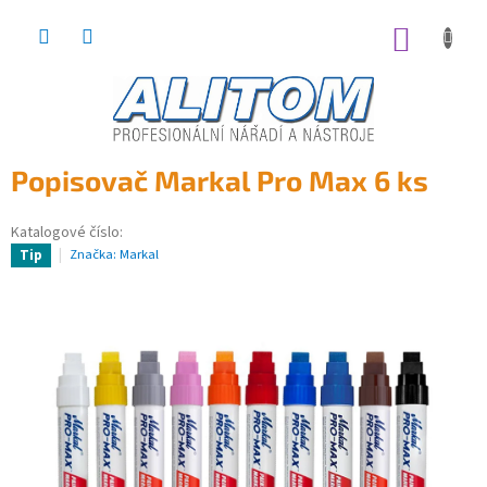
Přejít
na
NÁKUP
obsah
KOŠÍK
Popisovač Markal Pro Max 6 ks
Katalogové číslo:
Značka:
Markal
Tip