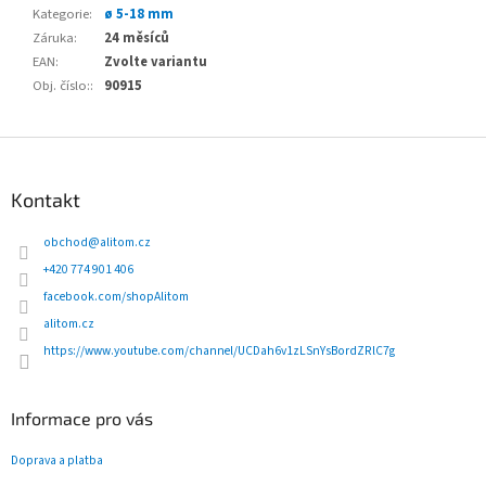
Kategorie
:
ø 5-18 mm
Záruka
:
24 měsíců
EAN
:
Zvolte variantu
Obj. číslo:
:
90915
Z
á
p
Kontakt
a
t
obchod
@
alitom.cz
í
+420 774 901 406
facebook.com/shopAlitom
alitom.cz
https://www.youtube.com/channel/UCDah6v1zLSnYsBordZRlC7g
Informace pro vás
Doprava a platba