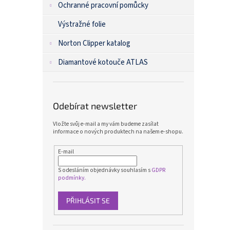
Ochranné pracovní pomůcky
Výstražné folie
Norton Clipper katalog
Diamantové kotouče ATLAS
Odebírat newsletter
Vložte svůj e-mail a my vám budeme zasílat
informace o nových produktech na našem e-shopu.
E-mail
S odesláním objednávky souhlasím s
GDPR
podmínky.
PŘIHLÁSIT SE