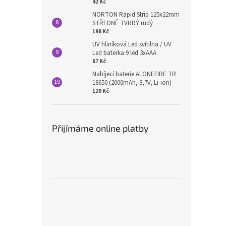
42 Kč
NORTON Rapid Strip 125x22mm
STŘEDNĚ TVRDÝ rudý
198 Kč
UV hliníková Led svítilna / UV
Led baterka 9 led 3xAAA
67 Kč
Nabíjecí baterie ALONEFIRE TR
18650 (2000mAh, 3,7V, Li-ion)
120 Kč
Přijímáme online platby