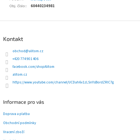
Obj. číslo:
:
60440234981
Z
á
p
Kontakt
a
t
obchod
@
alitom.cz
í
+420 774 901 406
facebook.com/shopAlitom
alitom.cz
https://www.youtube.com/channel/UCDah6v1zLSnYsBordZRlC7g
Informace pro vás
Doprava a platba
Obchodní podmínky
Vracení zboží