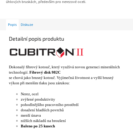
úhlových bruskách, především pro nerezové oceli.
Popis
Diskuze
Detailní popis produktu
Dokonalý fíbrový kotouč, který využívá novou generaci minerálních
technologií.
Fíbrový disk 982C
se chová jako brusný kotouč. Vyjímečná životnost a vyšší brusný
výkon při menším tlaku jsou zárukou:
Nerez, ocel
zvýšené produktivity
pohodlnějšího pracovního prostředí
dosažení hladších povrchů
menší únava
nižších nákladů na broušení
Baleno po 25 kusech