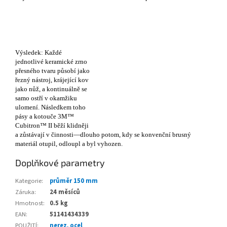
Výsledek: Každé
jednotlivé keramické zrno
přesného tvaru působí jako
řezný nástroj, krájející kov
jako nůž, a kontinuálně se
samo ostří v okamžiku
ulomení. Následkem toho
pásy a kotouče 3M™
Cubitron™ II běží klidněji
a zůstávají v činnosti—dlouho potom, kdy se konvenční brusný
materiál otupil, odloupl a byl vyhozen.
Doplňkové parametry
Kategorie
:
průměr 150 mm
Záruka
:
24 měsíců
Hmotnost
:
0.5 kg
EAN
:
51141434339
POUŽITÍ
:
nerez, ocel