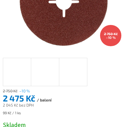
2 750 Kč
–10 %
2 750 Kč
–10 %
2 475 Kč
/ balení
2 045 Kč bez DPH
Měrná
99 Kč / 1 ks
cena:
Skladem