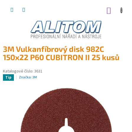
Přejít
na
NÁKUP
obsah
KOŠÍK
3M Vulkanfíbrový disk 982C
150x22 P60 CUBITRON II 25 kusů
Katalogové číslo:
3631
Značka:
3M
Tip