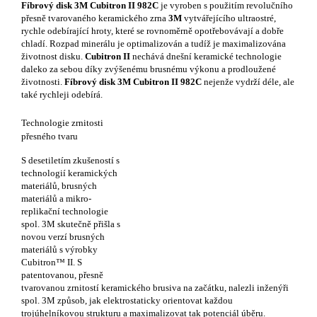
Fíbrový disk 3M Cubitron II 982C
je vyroben s použitím revolučního
přesně tvarovaného keramického zrna
3M
vytvářejícího ultraostré,
rychle odebírající hroty, které se rovnoměrně opotřebovávají a dobře
chladí. Rozpad minerálu je optimalizován a tudíž je maximalizována
životnost disku.
Cubitron II
nechává dnešní keramické technologie
daleko za sebou díky zvýšenému brusnému výkonu a prodloužené
životnosti.
Fíbrový disk 3M Cubitron II 982C
nejenže vydrží déle, ale
také rychleji odebírá.
Technologie zrnitosti
přesného tvaru
S desetiletím zkušeností s
technologií keramických
materiálů, brusných
materiálů a mikro-
replikační technologie
spol. 3M skutečně přišla s
novou verzí brusných
materiálů s výrobky
Cubitron™ II. S
patentovanou, přesně
tvarovanou zrnitostí keramického brusiva na začátku, nalezli inženýři
spol. 3M způsob, jak elektrostaticky orientovat každou
trojúhelníkovou strukturu a maximalizovat tak potenciál úběru.