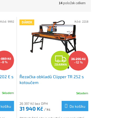
14
položek celkem
Kód:
9992
Kód:
2218
DÁREK
Z
2 869 Kč
36 295 Kč
–8 %
–12 %
ZDARMA
D
202 E s
Řezačka obkladů Clipper TR 252 s
A
kotoučem
R
Skladem
Skladem
M
M
26 397 Kč bez DPH
 košíku
Do košíku
31 940 Kč
/ ks
A