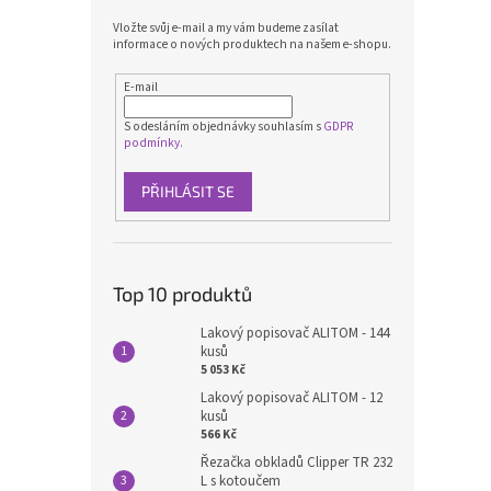
Vložte svůj e-mail a my vám budeme zasílat
informace o nových produktech na našem e-shopu.
E-mail
S odesláním objednávky souhlasím s
GDPR
podmínky.
PŘIHLÁSIT SE
Top 10 produktů
Lakový popisovač ALITOM - 144
kusů
5 053 Kč
Lakový popisovač ALITOM - 12
kusů
566 Kč
Řezačka obkladů Clipper TR 232
L s kotoučem