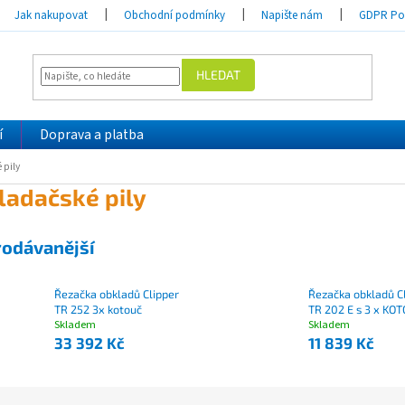
Jak nakupovat
Obchodní podmínky
Napište nám
GDPR Pod
HLEDAT
í
Doprava a platba
 pily
ladačské pily
rodávanější
Řezačka obkladů Clipper
Řezačka obkladů C
TR 252 3x kotouč
TR 202 E s 3 x KO
Skladem
Skladem
33 392 Kč
11 839 Kč