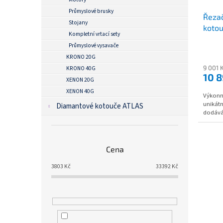
Průmyslové brusky
Řezač
Stojany
koto
Kompletní vrtací sety
Průmyslové vysavače
KRONO 20G
9 001 
KRONO 40G
10 8
XENON 20G
XENON 40G
Výkonná
unikátn
Diamantové kotouče ATLAS
dodává
Cena
3803
Kč
33392
Kč