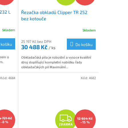
D
232 L
Řezačka obkladů Clipper TR 252
A
bez kotouče
R
Skladem
Skladem
M
M
25 197 Kč bez DPH
 košíku
Do košíku
30 488 Kč
/ ks
A
orem o
Obkladačská pila je robustní a vysoce kvalitní
mm.
stroj doplňující kompletní nabídku řady
obkladačských pil Maximální...
Kód:
4684
Kód:
4682
Z
4 721 Kč
12 654 Kč
–8 %
–15 %
ZDARMA