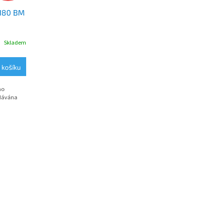
 180 BM
Skladem
M
 košíku
no
odávána