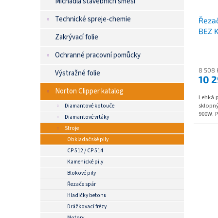
Míchadla stavebních směsí
Technické spreje-chemie
Řezač
BEZ 
Zakrývací folie
Ochranné pracovní pomůcky
8 508 
Výstražné folie
10 
Norton Clipper katalog
Lehká p
sklopn
Diamantové kotouče
900W. P
Diamantové vrtáky
Stroje
Obkladačské pily
CP 512 / CP 514
Kamenické pily
Blokové pily
Řezače spár
Hladičky betonu
Drážkovací frézy
Motory