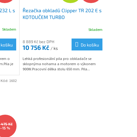
D
232 L s
Řezačka obkladů Clipper TR 202 E s
A
KOTOUČEM TURBO
R
Skladem
Skladem
M
M
8 889 Kč bez DPH
 košíku
Do košíku
10 756 Kč
/ ks
A
orem o
Lehká profesionální pila pro obkladače se
.Pila je
sklopnýma nohama a motorem o výkonem
900W.Pracovní délka stolu 650 mm. Pila...
Kód:
1602
 475 Kč
–15 %