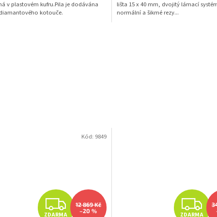
á v plastovém kufru.Pila je dodávána
lišta 15 x 40 mm, dvojitý lámací systé
 diamantového kotouče.
normální a šikmé rezy...
Kód:
9849
Z
Z
12 869 Kč
3
–20 %
ZDARMA
ZDARMA