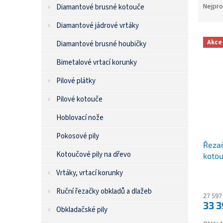
n
Nejpro
Diamantové brusné kotouče
Ř
e
a
l
Diamantové jádrové vrtáky
z
e
Akce
Diamantové brusné houbičky
V
n
Bimetalové vrtací korunky
ý
í
p
p
Pilové plátky
i
r
s
o
Pilové kotouče
p
d
r
Hoblovací nože
u
o
k
Pokosové pily
d
t
Řezač
u
ů
Kotoučové pily na dřevo
koto
k
t
Vrtáky, vrtací korunky
ů
Ruční řezačky obkladů a dlažeb
27 597
33 
Obkladačské pily