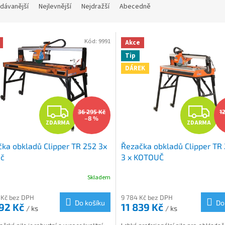
dávanější
Nejlevnější
Nejdražší
Abecedně
Kód:
9991
Akce
Tip
DÁREK
Z
Z
36 295 Kč
1
–8 %
ZDARMA
ZDARMA
D
D
ka obkladů Clipper TR 252 3x
Řezačka obkladů Clipper TR 
A
A
uč
3 x KOTOUČ
R
R
Skladem
M
 Kč bez DPH
9 784 Kč bez DPH
Do košíku
Do
392 Kč
11 839 Kč
/ ks
/ ks
A
A