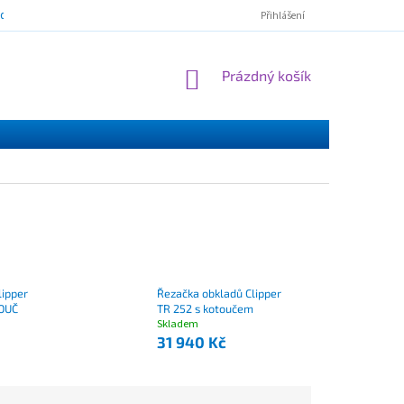
mínky ochrany osobních údajů
ESSOX - nákup na splátky
Norton Cl
Přihlášení
NÁKUPNÍ
Prázdný košík
KOŠÍK
lipper
Řezačka obkladů Clipper
TOUČ
TR 252 s kotoučem
Skladem
31 940 Kč