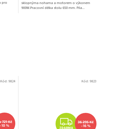
m pro
sklopnýma nohama a motorem o výkonem
900W.Pracovní délka stolu 650 mm. Pila...
Kód:
9824
Kód:
9823
Z
4 721 Kč
36 295 Kč
–10 %
–16 %
ZDARMA