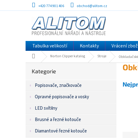
Přejít
+420 774 901 406
obchod@alitom.cz
na
obsah
Tabulka velikostí
Kontakty
Vrácení zbož
Domů
Norton Clipper katalog
Stroje
Obkladačské
P
Přeskočit
Obk
kategorie
Kategorie
o
s
Nejp
Popisovače, značkovače
t
r
Opravné popisovače a vosky
a
n
LED svítilny
n
í
Brusné a řezné kotouče
p
Diamantové řezné kotouče
a