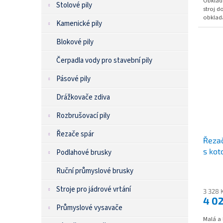
Obklada
Stolové pily
stroj d
obklada
Kamenické pily
Blokové pily
Čerpadla vody pro stavební pily
Pásové pily
Drážkovače zdiva
Rozbrušovací pily
Řezače spár
Řezač
s kot
Podlahové brusky
Ruční průmyslové brusky
Stroje pro jádrové vrtání
3 328 
4 0
Průmyslové vysavače
Malá a 