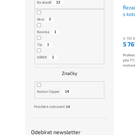
13
Na skladě
Řezač
s ko
3
Akce
1
Novinka
4 761 
5 76
1
Tip
Profes
2
DÁREK
pila TT
motore
Značky
14
Norton Clipper
Položek k zobrazení:
14
Odebírat newsletter