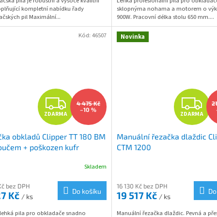
čská pila je robustní a vysoce kvalitní
Lehká profesionální pila pro obkladač
oplňující kompletní nabídku řady
sklopnýma nohama a motorem o vý
čských pil Maximální...
900W. Pracovní délka stolu 650 mm....
Kód:
46507
Novinka
Z
Z
4 475 Kč
2
–10 %
ZDARMA
ZDARMA
D
D
ka obkladů Clipper TT 180 BM
Manuální řezačka dlaždic Cl
A
A
oučem + poškozen kufr
CTM 1200
R
R
Skladem
M
Kč bez DPH
16 130 Kč bez DPH
Do košíku
Do
27 Kč
19 517 Kč
/ ks
/ ks
A
A
lehká pila pro obkladače snadno
Manuální řezačka dlaždic. Pevná a pře