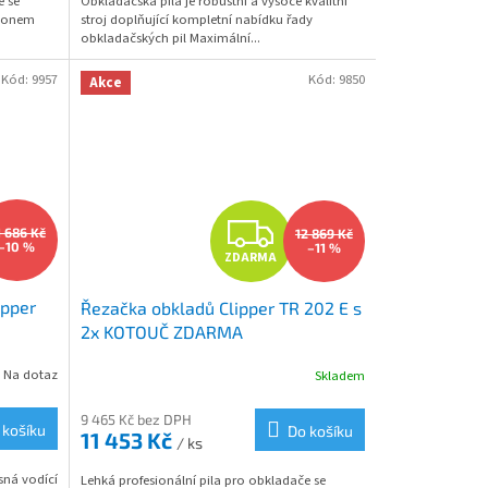
e se
Obkladačská pila je robustní a vysoce kvalitní
konem
stroj doplňující kompletní nabídku řady
obkladačských pil Maximální...
Kód:
9957
Kód:
9850
Akce
Z
1 686 Kč
12 869 Kč
–10 %
–11 %
ZDARMA
D
ipper
Řezačka obkladů Clipper TR 202 E s
A
2x KOTOUČ ZDARMA
R
Na dotaz
Skladem
M
M
9 465 Kč bez DPH
 košíku
Do košíku
11 453 Kč
/ ks
A
sná vodící
Lehká profesionální pila pro obkladače se