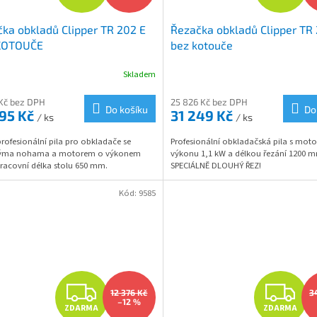
D
D
ka obkladů Clipper TR 202 E
Řezačka obkladů Clipper TR 
A
A
KOTOUČE
bez kotouče
R
R
Skladem
M
Kč bez DPH
25 826 Kč bez DPH
Do košíku
Do
295 Kč
31 249 Kč
/ ks
/ ks
A
A
rofesionální pila pro obkladače se
Profesionální obkladačská pila s mot
ýma nohama a motorem o výkonem
výkonu 1,1 kW a délkou řezání 1200 
racovní délka stolu 650 mm.
SPECIÁLNĚ DLOUHÝ ŘEZ!
Kód:
9585
Z
Z
12 376 Kč
3
–12 %
ZDARMA
ZDARMA