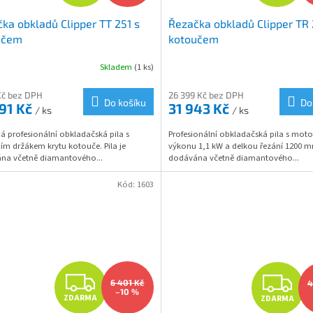
D
D
ka obkladů Clipper TT 251 s
Řezačka obkladů Clipper TR 
A
A
učem
kotoučem
R
R
Skladem
(1 ks)
M
Kč bez DPH
26 399 Kč bez DPH
Do košíku
Do
91 Kč
31 943 Kč
/ ks
/ ks
A
A
 profesionální obkladačská pila s
Profesionální obkladačská pila s mot
ím držákem krytu kotouče. Pila je
výkonu 1,1 kW a delkou řezání 1200 mm
na včetně diamantového...
dodávána včetně diamantového...
Kód:
1603
Z
Z
6 401 Kč
4
–10 %
ZDARMA
ZDARMA
D
D