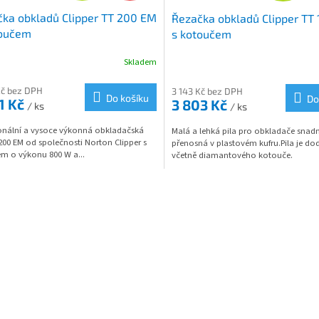
ka obkladů Clipper TT 200 EM
Řezačka obkladů Clipper TT
A
A
toučem
s kotoučem
R
R
Skladem
M
Kč bez DPH
3 143 Kč bez DPH
Do košíku
Do
1 Kč
3 803 Kč
/ ks
/ ks
A
A
ionální a vysoce výkonná obkladačská
Malá a lehká pila pro obkladače snad
200 EM od společnosti Norton Clipper s
přenosná v plastovém kufru.Pila je d
m o výkonu 800 W a...
včetně diamantového kotouče.
O
v
l
á
d
a
c
í
p
r