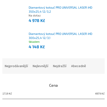
Diamantový kotouč PRO UNIVERSAL LASER iHD
350x25,4 12/3,2
Na dotaz
4 978 Kč
Diamantový kotouč PRO UNIVERSAL LASER iHD
300x25,4 12/3,1
Skladem
4 148 Kč
Nejprodávanější
Nejlevnější
Nejdražší
Abecedně
Ř
a
z
e
Cena
n
í
1719
Kč
4979
Kč
p
r