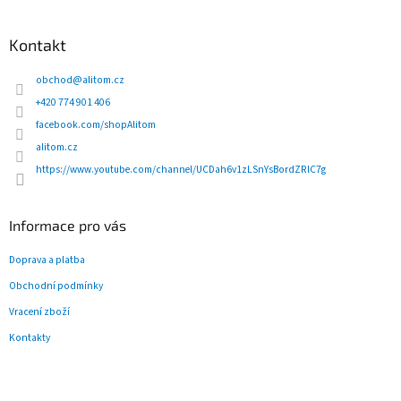
l
Z
á
á
d
p
Kontakt
a
a
c
t
obchod
@
alitom.cz
í
í
p
+420 774 901 406
r
facebook.com/shopAlitom
v
alitom.cz
k
y
https://www.youtube.com/channel/UCDah6v1zLSnYsBordZRlC7g
v
ý
p
Informace pro vás
i
s
Doprava a platba
u
Obchodní podmínky
Vracení zboží
Kontakty