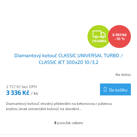
Z
3 707 Kč
–10 %
ZDARMA
D
Diamantový kotouč CLASSIC UNIVERSAL TURBO /
A
CLASSIC JET 300x20 10/3,2
R
Na dotaz
M
2 757 Kč bez DPH
Do košíku
3 336 Kč
/ ks
A
Diamantový kotouč vhodný především na betonovou i pálenou
krytinu.Jinak univerzální kotouč na stavební...
8
položek celkem
O
v