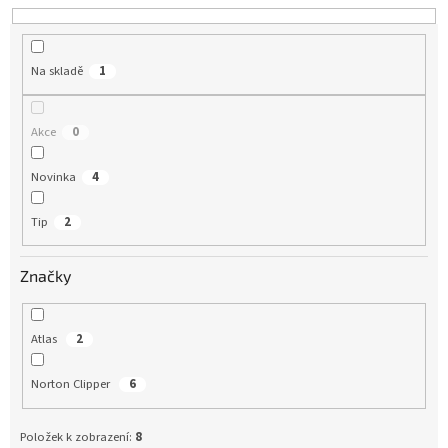
o
d
u
Na skladě
1
k
t
ů
Akce
0
Novinka
4
Tip
2
Značky
Atlas
2
Norton Clipper
6
Položek k zobrazení:
8