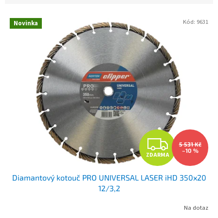
Kód:
9631
Novinka
V
ý
p
i
s
p
r
o
d
u
Z
k
5 531 Kč
t
–10 %
ZDARMA
D
ů
Diamantový kotouč PRO UNIVERSAL LASER iHD 350x20
A
12/3,2
R
Na dotaz