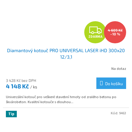
Z
4 609 Kč
–10 %
ZDARMA
D
Diamantový kotouč PRO UNIVERSAL LASER iHD 300x20
A
12/3,1
R
Na dotaz
M
3 428 Kč bez DPH
Do košíku
4 148 Kč
/ ks
A
Univerzální kotouč pro veškeré stavební hmoty od zralého betonu po
škvárobeton. Kvalitní kotouče s dlouhou...
Kód:
9463
Tip