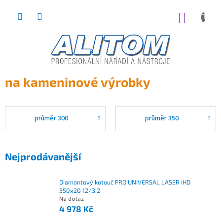
Přejít
na
NÁKUP
obsah
KOŠÍK
na kameninové výrobky
průměr 300
průměr 350
Nejprodávanější
Diamantový kotouč PRO UNIVERSAL LASER iHD
350x20 12/3,2
Na dotaz
4 978 Kč