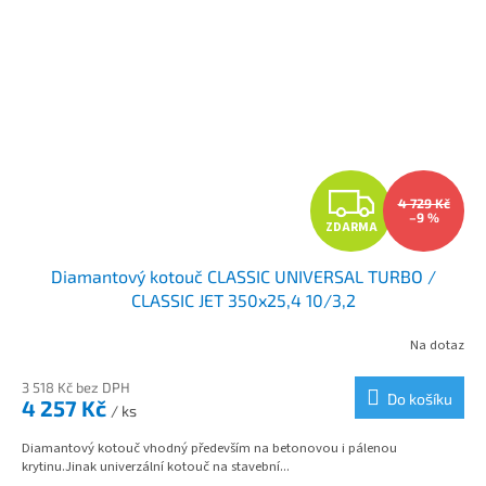
Z
4 729 Kč
–9 %
ZDARMA
D
Diamantový kotouč CLASSIC UNIVERSAL TURBO /
A
CLASSIC JET 350x25,4 10/3,2
R
Na dotaz
M
3 518 Kč bez DPH
Do košíku
4 257 Kč
/ ks
A
Diamantový kotouč vhodný především na betonovou i pálenou
krytinu.Jinak univerzální kotouč na stavební...