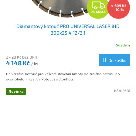
Z
4 609 Kč
–10 %
ZDARMA
D
Diamantový kotouč PRO UNIVERSAL LASER iHD
A
300x25,4 12/3,1
R
Skladem
M
3 428 Kč bez DPH
Do košíku
4 148 Kč
/ ks
A
Univerzální kotouč pro veškeré stavební hmoty od zralého betonu po
škvárobeton. Kvalitní kotouče s dlouhou...
Kód:
9628
Novinka