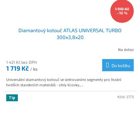
1 910 Kč
–10 %
Diamantový kotouč ATLAS UNIVERSAL TURBO
300x3,8x20
Na dotaz
1 421 Kč bez DPH
Do košíku
1 719 Kč
/ ks
Universální diamantový kotouč se sintrovaními segmenty pro řezání
tvrdších stavebních materiálů - cihly lícovky,...
Kód:
1775
Tip