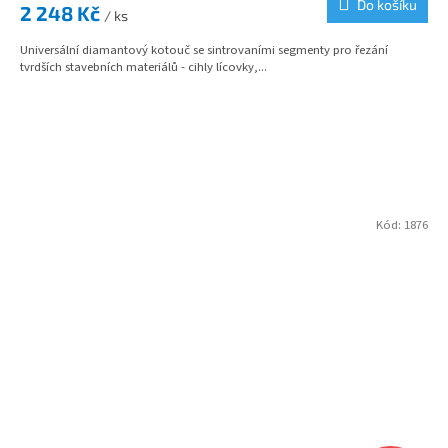
Do košíku
2 248 Kč
/ ks
Universální diamantový kotouč se sintrovaními segmenty pro řezání
tvrdších stavebních materiálů - cihly lícovky,...
Kód:
1876