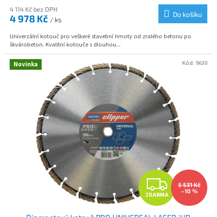
M
4 114 Kč bez DPH
Do košíku
4 978 Kč
/ ks
A
Univerzální kotouč pro veškeré stavební hmoty od zralého betonu po
škvárobeton. Kvalitní kotouče s dlouhou...
Kód:
9630
Novinka
Z
5 531 Kč
–10 %
ZDARMA
D