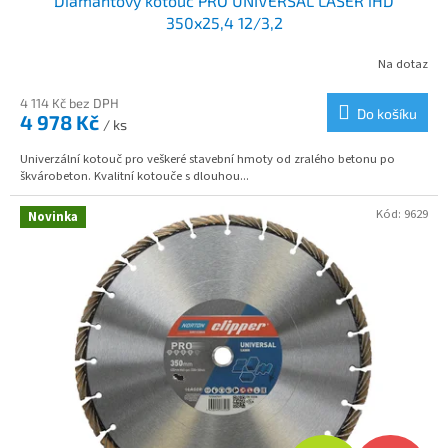
Diamantový kotouč PRO UNIVERSAL LASER iHD
A
350x25,4 12/3,2
R
Na dotaz
M
4 114 Kč bez DPH
Do košíku
4 978 Kč
/ ks
A
Univerzální kotouč pro veškeré stavební hmoty od zralého betonu po
škvárobeton. Kvalitní kotouče s dlouhou...
Kód:
9629
Novinka