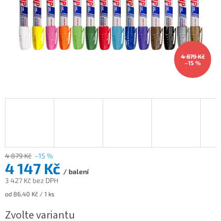
4 879 Kč
–15 %
4 879 Kč
–15 %
4 147 Kč
/ balení
3 427 Kč bez DPH
Měrná
od 86,40 Kč / 1 ks
cena:
Zvolte variantu