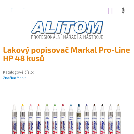
Přejít
na
NÁKUP
obsah
KOŠÍK
Lakový popisovač Markal Pro-Line
HP 48 kusů
Katalogové číslo:
Značka:
Markal