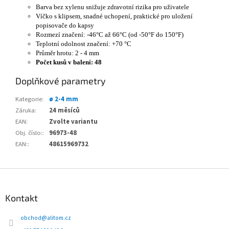
Barva bez xylenu snižuje zdravotní rizika pro uživatele
Víčko s klipsem, snadné uchopení, praktické pro uložení
popisovače do kapsy
Rozmezí značení: -46°C až 66°C (od -50°F do 150°F)
Teplotní odolnost značení: +70 °C
Průměr hrotu: 2 - 4 mm
Počet kusů v balení: 48
Doplňkové parametry
Kategorie
:
ø 2-4 mm
Záruka
:
24 měsíců
EAN
:
Zvolte variantu
Obj. číslo:
:
96973-48
EAN:
:
48615969732
Z
á
p
Kontakt
a
t
obchod
@
alitom.cz