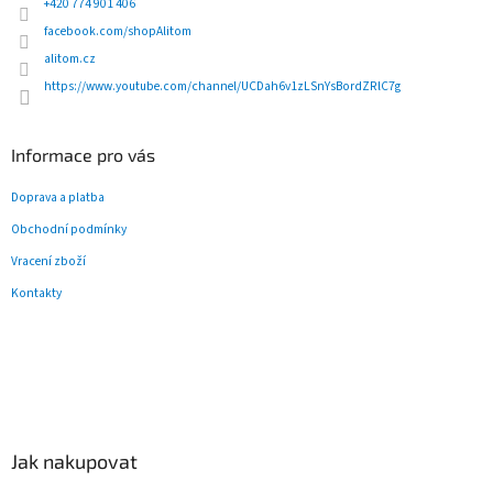
í
+420 774 901 406
facebook.com/shopAlitom
alitom.cz
https://www.youtube.com/channel/UCDah6v1zLSnYsBordZRlC7g
Informace pro vás
Doprava a platba
Obchodní podmínky
Vracení zboží
Kontakty
Jak nakupovat