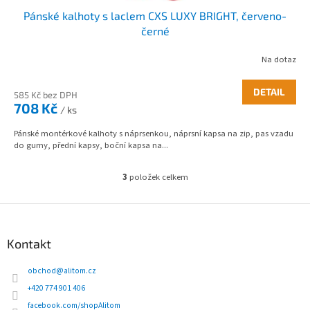
Pánské kalhoty s laclem CXS LUXY BRIGHT, červeno-
černé
Na dotaz
DETAIL
585 Kč bez DPH
708 Kč
/ ks
Pánské montérkové kalhoty s náprsenkou, náprsní kapsa na zip, pas vzadu
do gumy, přední kapsy, boční kapsa na...
3
položek celkem
O
v
l
Z
á
á
d
p
Kontakt
a
a
c
t
obchod
@
alitom.cz
í
í
p
+420 774 901 406
r
facebook.com/shopAlitom