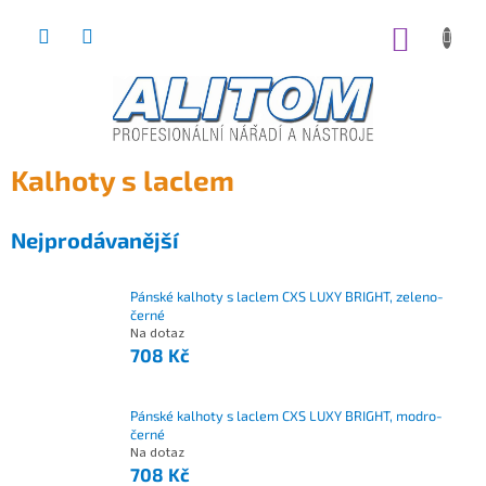
Přejít
na
NÁKUP
obsah
KOŠÍK
Kalhoty s laclem
Nejprodávanější
Pánské kalhoty s laclem CXS LUXY BRIGHT, zeleno-
černé
Na dotaz
708 Kč
Pánské kalhoty s laclem CXS LUXY BRIGHT, modro-
černé
Na dotaz
708 Kč