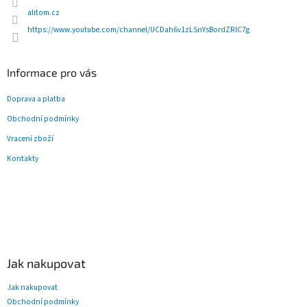
v
alitom.cz
k
y
https://www.youtube.com/channel/UCDah6v1zLSnYsBordZRlC7g
v
ý
p
Informace pro vás
i
s
Doprava a platba
u
Obchodní podmínky
Vracení zboží
Kontakty
Jak nakupovat
Jak nakupovat
Obchodní podmínky