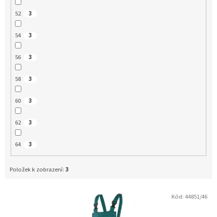
52
3
54
3
56
3
58
3
60
3
62
3
64
3
Položek k zobrazení:
3
Kód:
44851/46
V