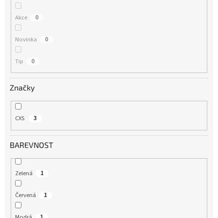
t
ů
Akce
0
Novinka
0
Tip
0
Značky
CXS
3
BAREVNOST
Zelená
1
Červená
1
Modrá
1