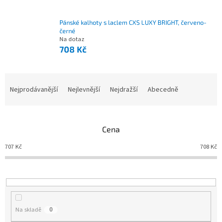
Pánské kalhoty s laclem CXS LUXY BRIGHT, červeno-
černé
Na dotaz
708 Kč
Nejprodávanější
Nejlevnější
Nejdražší
Abecedně
Ř
a
z
e
Cena
n
í
707
Kč
708
Kč
p
r
o
d
u
Na skladě
0
k