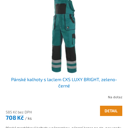
ý
p
i
s
p
r
o
d
u
k
t
ů
Pánské kalhoty s laclem CXS LUXY BRIGHT, zeleno-
černé
Na dotaz
DETAIL
585 Kč bez DPH
708 Kč
/ ks
Pánské montérkové kalhoty s náprsenkou, náprsní kapsa na zip, pas vzadu