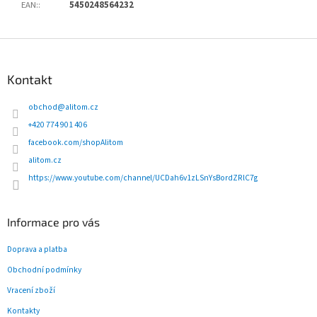
EAN:
:
5450248564232
Z
á
p
Kontakt
a
t
obchod
@
alitom.cz
í
+420 774 901 406
facebook.com/shopAlitom
alitom.cz
https://www.youtube.com/channel/UCDah6v1zLSnYsBordZRlC7g
Informace pro vás
Doprava a platba
Obchodní podmínky
Vracení zboží
Kontakty