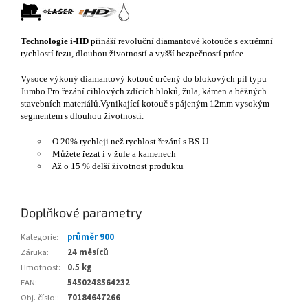
Technologie i-HD
přináší revoluční diamantové kotouče s extrémní
rychlostí řezu, dlouhou životností a vyšší bezpečností práce
Vysoce výkoný diamantový kotouč určený do blokových pil typu
Jumbo.Pro řezání cihlových zdících bloků, žula, kámen a běžných
stavebních materiálů.Vynikající kotouč s pájeným 12mm vysokým
segmentem s dlouhou životností.
O 20% rychleji než rychlost řezání s BS-U
Můžete řezat i v žule a kamenech
Až o 15 % delší životnost produktu
Doplňkové parametry
Kategorie
:
průměr 900
Záruka
:
24 měsíců
Hmotnost
:
0.5 kg
EAN
:
5450248564232
Obj. číslo:
:
70184647266