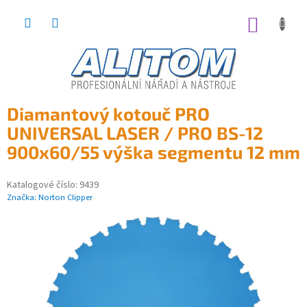
Přejít
na
NÁKUP
obsah
KOŠÍK
Diamantový kotouč PRO
UNIVERSAL LASER / PRO BS-12
900x60/55 výška segmentu 12 mm
Katalogové číslo:
9439
Značka:
Norton Clipper