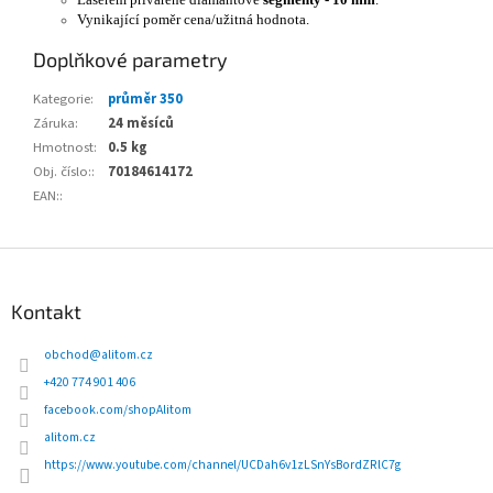
Vynikající poměr cena/užitná hodnota.
Doplňkové parametry
Kategorie
:
průměr 350
Záruka
:
24 měsíců
Hmotnost
:
0.5 kg
Obj. číslo:
:
70184614172
EAN:
:
Z
á
p
Kontakt
a
t
obchod
@
alitom.cz
í
+420 774 901 406
facebook.com/shopAlitom
alitom.cz
https://www.youtube.com/channel/UCDah6v1zLSnYsBordZRlC7g