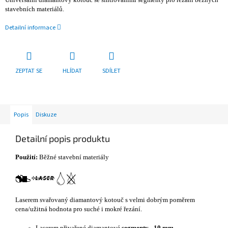
stavebních materiálů.
Detailní informace
ZEPTAT SE
HLÍDAT
SDÍLET
Popis
Diskuze
Detailní popis produktu
Použití:
Běžné stavební materiály
Laserem svařovaný diamantový kotouč s velmi dobrým poměrem
cena/užitná hodnota pro suché i mokré řezání.
Laserem přivařené diamantové
segmenty - 10 mm
.