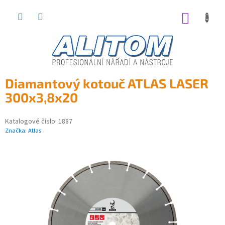
Přejít
na
NÁKUP
obsah
KOŠÍK
Diamantový kotouč ATLAS LASER
300x3,8x20
Katalogové číslo:
1887
Značka:
Atlas