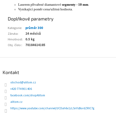
Laserem přivařené diamantové
segmenty - 10 mm
.
Vynikající poměr cena/užitná hodnota.
Doplňkové parametry
Kategorie
:
průměr 300
Záruka
:
24 měsíců
Hmotnost
:
0.5 kg
Obj. číslo:
:
70184614185
Z
á
p
Kontakt
a
t
obchod
@
alitom.cz
í
+420 774 901 406
facebook.com/shopAlitom
alitom.cz
https://www.youtube.com/channel/UCDah6v1zLSnYsBordZRlC7g