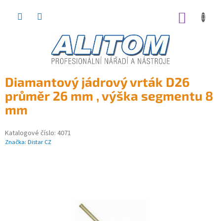
Přejít
na
NÁKUP
obsah
KOŠÍK
Diamantový jádrový vrták D26
průměr 26 mm , výška segmentu 8
mm
Katalogové číslo:
4071
Značka:
Distar CZ