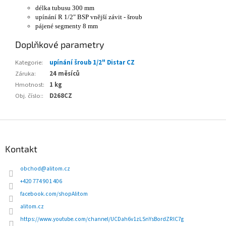
délka tubusu 300 mm
upínání R 1/2" BSP vnější závit - šroub
pájené segmenty 8 mm
Doplňkové parametry
Kategorie
:
upínání šroub 1/2" Distar CZ
Záruka
:
24 měsíců
Hmotnost
:
1 kg
Obj. číslo:
:
D268CZ
Z
á
p
Kontakt
a
t
obchod
@
alitom.cz
í
+420 774 901 406
facebook.com/shopAlitom
alitom.cz
https://www.youtube.com/channel/UCDah6v1zLSnYsBordZRlC7g