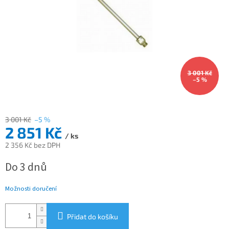
3 001 Kč
–5 %
3 001 Kč
–5 %
2 851 Kč
/ ks
2 356 Kč bez DPH
Měrná
Do 3 dnů
cena:
Možnosti doručení
Přidat do košíku