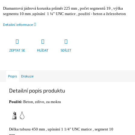
Diamantová jádrová korunka průměr 225 mm , počet segmentů 19 , výška
segmentu 10 mm ,upínání 1 ¼” UNC matice , použití - beton a železobeton
Detailní informace
ZEPTAT SE
HLÍDAT
SDÍLET
Popis
Diskuze
Detailní popis produktu
Použití:
Beton, zdivo, za mokra
Délka tubusu 450 mm , upínání 1 1/4" UNC matice , segment 10
mm