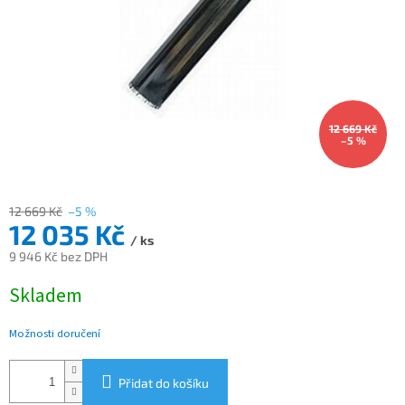
12 669 Kč
–5 %
12 669 Kč
–5 %
12 035 Kč
/ ks
9 946 Kč bez DPH
Měrná
Skladem
cena:
Možnosti doručení
Přidat do košíku