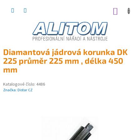
Přejít
na
NÁKUP
obsah
KOŠÍK
Diamantová jádrová korunka DK
225 průměr 225 mm , délka 450
mm
Katalogové číslo:
4486
Značka:
Distar CZ