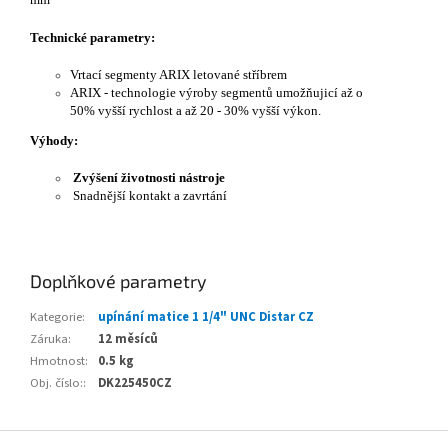
Technické parametry:
Vrtací segmenty ARIX letované stříbrem
ARIX - technologie výroby segmentů umožňujicí až o
50% vyšší rychlost a až 20 - 30% vyšší výkon.
Výhody:
Zvýšení životnosti nástroje
Snadnější kontakt a zavrtání
Doplňkové parametry
Kategorie
:
upínání matice 1 1/4" UNC Distar CZ
Záruka
:
12 měsíců
Hmotnost
:
0.5 kg
Obj. číslo:
:
DK225450CZ
Z