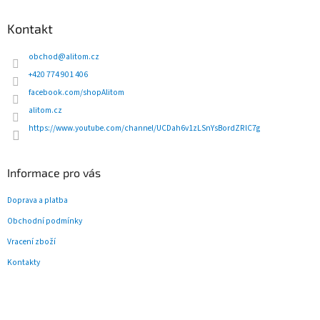
á
p
Kontakt
a
t
obchod
@
alitom.cz
í
+420 774 901 406
facebook.com/shopAlitom
alitom.cz
https://www.youtube.com/channel/UCDah6v1zLSnYsBordZRlC7g
Informace pro vás
Doprava a platba
Obchodní podmínky
Vracení zboží
Kontakty