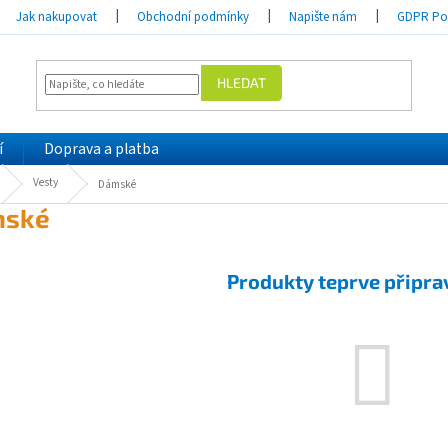
Jak nakupovat
Obchodní podmínky
Napište nám
GDPR Pod
HLEDAT
í
Doprava a platba
Vesty
Dámské
ské
Produkty teprve připra