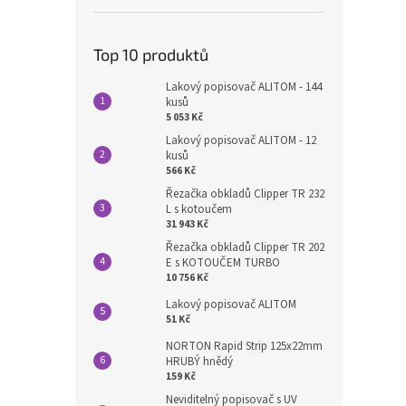
Top 10 produktů
Lakový popisovač ALITOM - 144
kusů
5 053 Kč
Lakový popisovač ALITOM - 12
kusů
566 Kč
Řezačka obkladů Clipper TR 232
L s kotoučem
31 943 Kč
Řezačka obkladů Clipper TR 202
E s KOTOUČEM TURBO
10 756 Kč
Lakový popisovač ALITOM
51 Kč
NORTON Rapid Strip 125x22mm
HRUBÝ hnědý
159 Kč
Neviditelný popisovač s UV