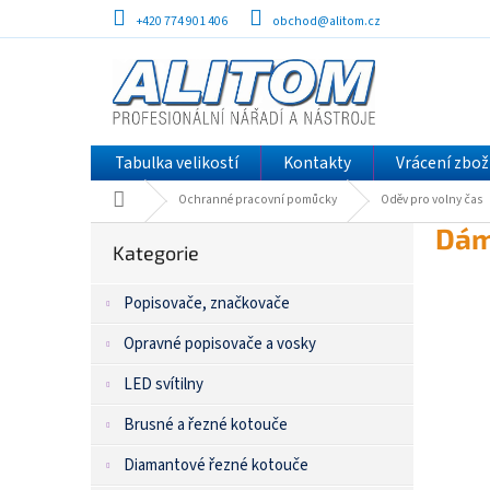
Přejít
+420 774 901 406
obchod@alitom.cz
na
obsah
Tabulka velikostí
Kontakty
Vrácení zbož
Domů
Ochranné pracovní pomůcky
Oděv pro volny čas
P
Přeskočit
Dám
kategorie
Kategorie
o
s
Popisovače, značkovače
t
r
Opravné popisovače a vosky
a
n
LED svítilny
n
í
Brusné a řezné kotouče
p
Diamantové řezné kotouče
a