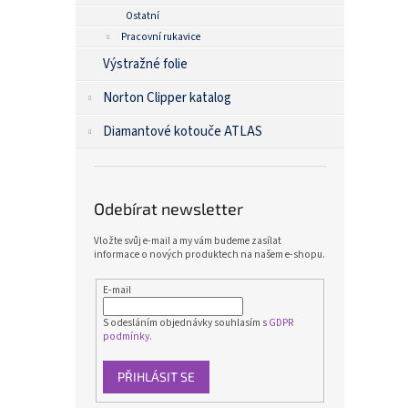
Ostatní
Pracovní rukavice
Výstražné folie
Norton Clipper katalog
Diamantové kotouče ATLAS
Odebírat newsletter
Vložte svůj e-mail a my vám budeme zasílat
informace o nových produktech na našem e-shopu.
E-mail
S odesláním objednávky souhlasím s
GDPR
podmínky.
PŘIHLÁSIT SE