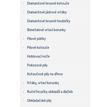
n
Diamantové brusné kotouče
e
l
Diamantové jádrové vrtáky
Diamantové brusné houbičky
Bimetalové vrtací korunky
Pilové plátky
Pilové kotouče
Hoblovací nože
Pokosové pily
Kotoučové pily na dřevo
Vrtáky, vrtací korunky
Ruční řezačky obkladů a dlažeb
Obkladačské pily