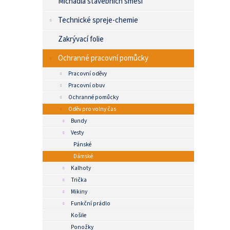
Míchadla stavebních směsí
Technické spreje-chemie
Zakrývací folie
Ochranné pracovní pomůcky
Pracovní oděvy
Pracovní obuv
Ochranné pomůcky
Oděv pro volny čas
Bundy
Vesty
Pánské
Dámské
Kalhoty
Trička
Mikiny
Funkční prádlo
Košile
Ponožky