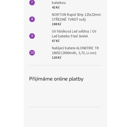
baterkou
42 Kč
NORTON Rapid Strip 125x22mm
STŘEDNĚ TVRDÝ rudý
198 Kč
UV hliníková Led svítilna / UV
Led baterka 9 led 3xAAA
67 Kč
Nabíjecí baterie ALONEFIRE TR
18650 (2000mAh, 3,7V, Li-ion)
120 Kč
Přijímáme online platby