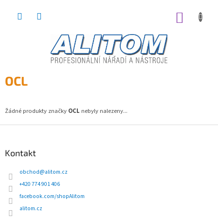
Přejít
na
NÁKUP
obsah
KOŠÍK
OCL
Žádné produkty značky
OCL
nebyly nalezeny...
Z
á
p
Kontakt
a
t
obchod
@
alitom.cz
í
+420 774 901 406
facebook.com/shopAlitom
alitom.cz