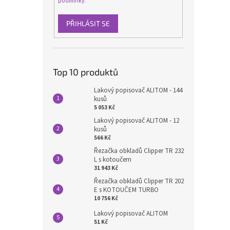
podmínky.
PŘIHLÁSIT SE
Top 10 produktů
Lakový popisovač ALITOM - 144
kusů
5 053 Kč
Lakový popisovač ALITOM - 12
kusů
566 Kč
Řezačka obkladů Clipper TR 232
L s kotoučem
31 943 Kč
Řezačka obkladů Clipper TR 202
E s KOTOUČEM TURBO
10 756 Kč
Lakový popisovač ALITOM
51 Kč