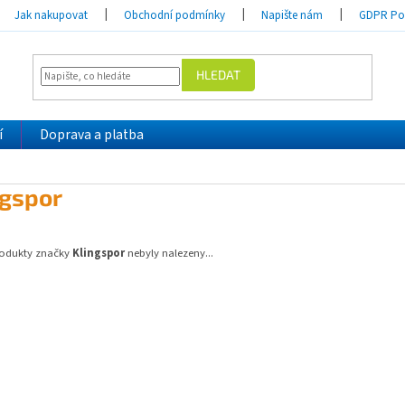
Jak nakupovat
Obchodní podmínky
Napište nám
GDPR Pod
HLEDAT
í
Doprava a platba
ngspor
odukty značky
Klingspor
nebyly nalezeny...