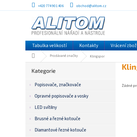
Přejít
+420 774 901 406
obchod@alitom.cz
na
obsah
Tabulka velikostí
Kontakty
Vrácení zbož
Domů
Prodávané značky
Klingspor
P
Přeskočit
Kli
kategorie
Kategorie
o
s
Popisovače, značkovače
t
Žádné pr
r
Opravné popisovače a vosky
a
n
LED svítilny
n
í
Brusné a řezné kotouče
p
Diamantové řezné kotouče
a