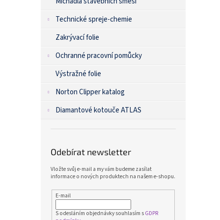
Míchadla stavebních směsí
Technické spreje-chemie
Zakrývací folie
Ochranné pracovní pomůcky
Výstražné folie
Norton Clipper katalog
Diamantové kotouče ATLAS
Odebírat newsletter
Vložte svůj e-mail a my vám budeme zasílat
informace o nových produktech na našem e-shopu.
E-mail
S odesláním objednávky souhlasím s
GDPR