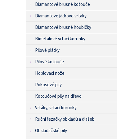
n
Diamantové brusné kotouče
e
l
Diamantové jádrové vrtáky
Diamantové brusné houbičky
Bimetalové vrtací korunky
Pilové plátky
Pilové kotouče
Hoblovací nože
Pokosové pily
Kotoučové pily na dřevo
Vrtáky, vrtací korunky
Ruční řezačky obkladů a dlažeb
Obkladačské pily