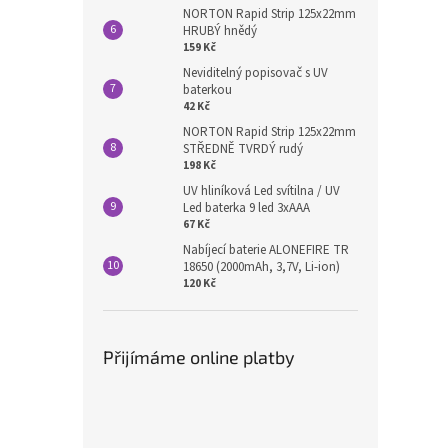
NORTON Rapid Strip 125x22mm
HRUBÝ hnědý
159 Kč
Neviditelný popisovač s UV
baterkou
42 Kč
NORTON Rapid Strip 125x22mm
STŘEDNĚ TVRDÝ rudý
198 Kč
UV hliníková Led svítilna / UV
Led baterka 9 led 3xAAA
67 Kč
Nabíjecí baterie ALONEFIRE TR
18650 (2000mAh, 3,7V, Li-ion)
120 Kč
Přijímáme online platby